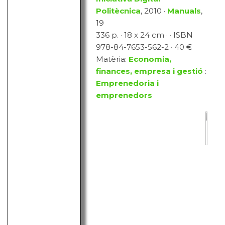
Politècnica
, 2010 ·
Manuals
,
19
336 p. · 18 x 24 cm · · ISBN
978-84-7653-562-2 · 40 €
Matèria:
Economia,
finances, empresa i gestió
:
Emprenedoria i
emprenedors