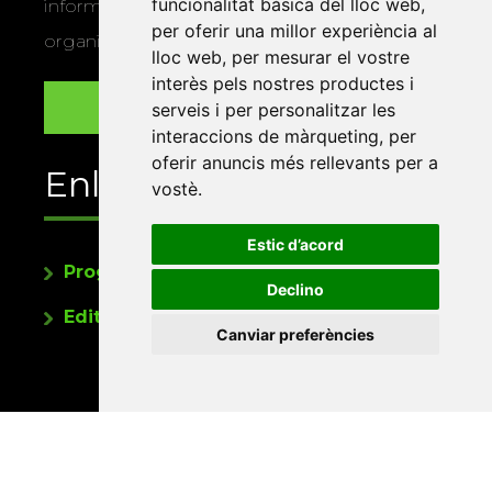
funcionalitat bàsica del lloc web
,
informació sobre els actes i activitats que
per oferir una millor experiència al
organitza la Xarxa Vives.
lloc web
,
per mesurar el vostre
interès pels nostres productes i
serveis i per personalitzar les
interaccions de màrqueting
,
per
oferir anuncis més rellevants per a
Enllaços
vostè
.
Estic d’acord
Programa de publicacions
Declino
Editorials universitàries a Twitter
Canviar preferències