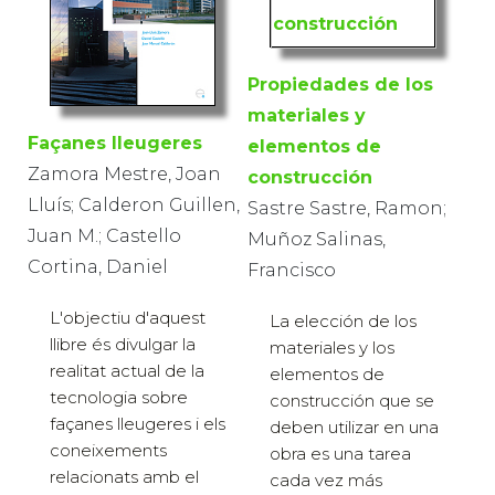
Propiedades de los
materiales y
Façanes lleugeres
elementos de
Zamora Mestre, Joan
construcción
Lluís; Calderon Guillen,
Sastre Sastre, Ramon;
Juan M.; Castello
Muñoz Salinas,
Cortina, Daniel
Francisco
L'objectiu d'aquest
La elección de los
llibre és divulgar la
materiales y los
realitat actual de la
elementos de
tecnologia sobre
construcción que se
façanes lleugeres i els
deben utilizar en una
coneixements
obra es una tarea
relacionats amb el
cada vez más