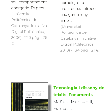
seu comportament
compleja. La
energètic. Es pres...
arquitectura ofrece
(Universitat
una gama muy
Politècnica de
ampl...
Catalunya. Iniciativa
(Universitat
Digital Politècnica,
Politècnica de
2006) · 220 pàg. · 26
Catalunya. Iniciativa
€
Digital Politècnica,
2010) · 184 pàg. · 21 €
Tecnologia i disseny de
teixits. Fonaments
Mañosa Moncunill,
Francesc