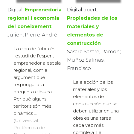
Digital:
Emprenedoria
Digital obert:
regional i economia
Propiedades de los
del coneixement
materiales y
Julien, Pierre-André
elementos de
construcción
La clau de l'obra és
Sastre Sastre, Ramon;
l'estudi de l'esperit
Muñoz Salinas,
emprenedor a escala
Francisco
regional, com a
argument que
La elección de los
respongui a la
materiales y los
pregunta clàssica:
elementos de
Per què alguns
construcción que se
territoris són més
deben utilizar en una
dinàmics ...
obra es una tarea
(Universitat
cada vez más
Politècnica de
compleja. La