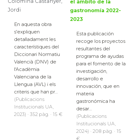
Colomina Castanyer,
el ámbito de la
Jordi
gastronomía 2022-
2023
En aquesta obra
s'expliquen
Esta publicación
detalladament les
recoge los proyectos
característiques del
resultantes del
Diccionari Normatiu
programa de ayudas
Valencià (DNV) de
para el fomento de la
l'Acadèmia
investigación,
Valenciana de la
desarrollo e
Llengua (AVL) i els
innovación, que en
criteris que han pr...
materia
(Publicacions
gastronómica ha
Institucionals UA,
desar...
2023) · 352 pàg. · 15 €
(Publicacions
Institucionals UA,
2024) · 208 pàg. · 15
€