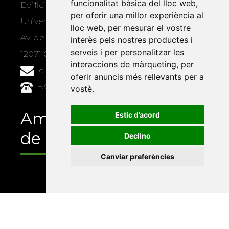
funcionalitat bàsica del lloc web
,
Edifici Àgora
per oferir una millor experiència al
Universitat Jaume I, local 10
lloc web
,
per mesurar el vostre
Av. de Vicent Sos Baynat, s/n
interès pels nostres productes i
serveis i per personalitzar les
12071 Castelló de la Plana
interaccions de màrqueting
,
per
e-buc@vives.org
oferir anuncis més rellevants per a
+34 964 72 89 93
vostè
.
Amb el suport
Estic d’acord
de
Declino
Canviar preferències