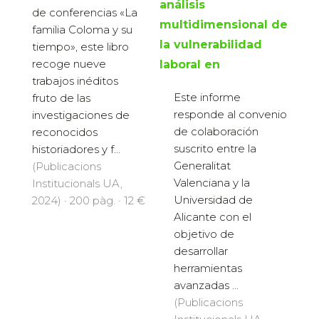
análisis
de conferencias «La
multidimensional de
familia Coloma y su
la vulnerabilidad
tiempo», este libro
recoge nueve
laboral en
trabajos inéditos
Este informe
fruto de las
responde al convenio
investigaciones de
de colaboración
reconocidos
suscrito entre la
historiadores y f...
Generalitat
(Publicacions
Valenciana y la
Institucionals UA,
Universidad de
2024) · 200 pàg. · 12 €
Alicante con el
objetivo de
desarrollar
herramientas
avanzadas ...
(Publicacions