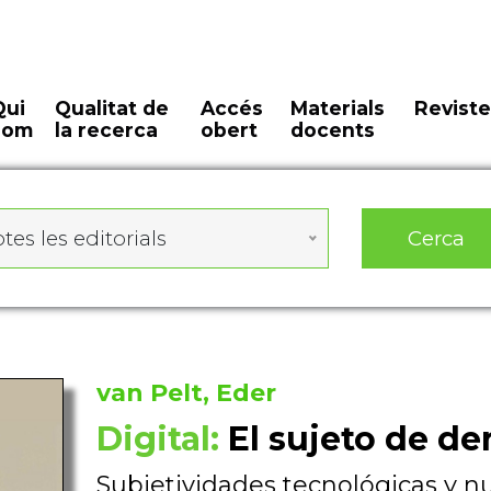
Qui
Qualitat de
Accés
Materials
Reviste
som
la recerca
obert
docents
Cerca
tes les editorials
van Pelt, Eder
Digital:
El sujeto de de
Subjetividades tecnológicas y 