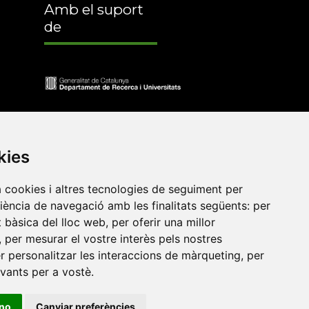
Amb el suport
de
kies
a cookies i altres tecnologies de seguiment per
riència de navegació amb les finalitats següents:
per
at bàsica del lloc web
,
per oferir una millor
,
per mesurar el vostre interès pels nostres
•
Universitat de Barcelona
•
Universitat CEU Cardenal
er personalitzar les interaccions de màrqueting
,
per
itat Jaume I
•
Universitat de Lleida
•
Universitat Miguel
evants per a vostè
.
ca de Catalunya
•
Universitat Politècnica de València
•
t de València
•
Universitat de Vic - Universitat Central de
ino
Canviar preferències