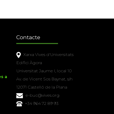
Contacte
Xarxa Vives d'Universitats
Edifici Àgora
Universitat Jaume I, local 10
es a
Av. de Vicent Sos Baynat, s/n
12071 Castelló de la Plana
e-buc@vives.org
+34 964 72 89 93