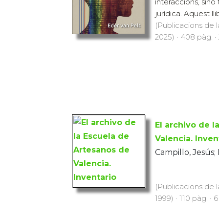
interaccions, sinó
jurídica. Aquest ll
(Publicacions de l
2025) · 408 pàg. ·
El archivo de 
Valencia. Inven
Campillo, Jesús; 
(Publicacions de l
1999) · 110 pàg. · 