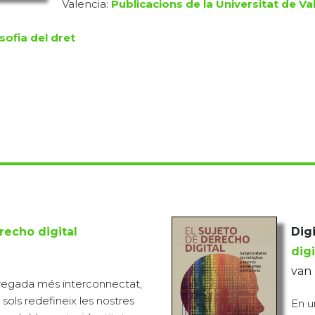
Valencia:
Publicacions de la Universitat de Va
sofia del dret
recho digital
Digi
digi
van 
egada més interconnectat,
o sols redefineix les nostres
En u