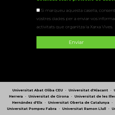
Si marqueu aquesta casella, consenti
vostres dades per a enviar-vos informac
activitats que organitza la Xarxa Vives.
Universitat Abat Oliba CEU
•
Universitat d'Alacant
•
Herrera
•
Universitat de Girona
•
Universitat de les Ill
Hernández d'Elx
•
Universitat Oberta de Catalunya
•
Universitat Pompeu Fabra
•
Universitat Ramon Llull
•
U