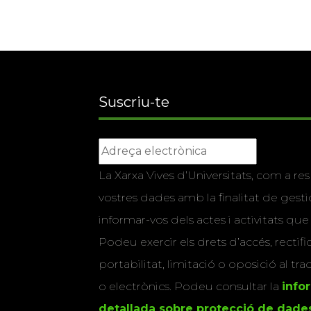
Suscriu-te
La Xarxa Vives d’Universitats, com a res
vostres dades amb la finalitat de gestio
informar-vos dels actes i activitats que
Podeu exercir els drets d’accés, rectifi
portabilitat, limitació o oposició al tr
o electrònics. Podeu consultar la
info
detallada sobre protecció de dade