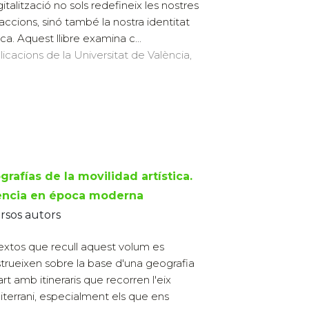
gitalització no sols redefineix les nostres
raccions, sinó també la nostra identitat
ica. Aquest llibre examina c...
licacions de la Universitat de València,
rafías de la movilidad artística.
encia en época moderna
rsos autors
textos que recull aquest volum es
trueixen sobre la base d'una geografia
art amb itineraris que recorren l'eix
terrani, especialment els que ens