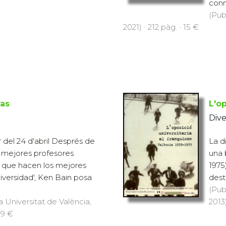
conn
(Pub
2021) · 212 pàg. · 15 €
ras
L'o
Dive
r del 24 d'abril Després de
La d
 mejores profesores
una 
'Lo que hacen los mejores
1975
iversidad', Ken Bain posa
destr
(Pub
a Universitat de València,
2013)
19 €