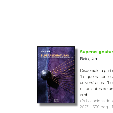
Superasignatu
Bain, Ken
Disponible a parti
'Lo que hacen los
universitarios' i 
estudiantes de un
amb ...
(Publicacions de l
2023) · 350 pàg. · 