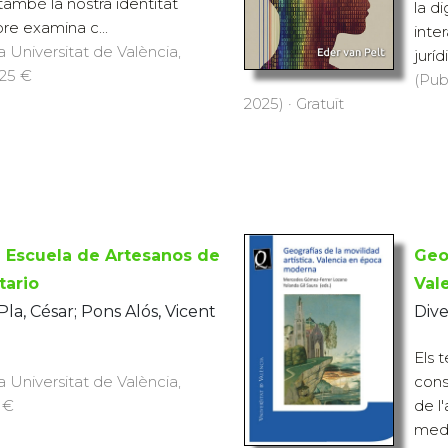
 també la nostra identitat
la di
ibre examina c...
inte
a Universitat de València,
juríd
 25 €
(Pub
2025) · Gratuït
la Escuela de Artesanos de
Geog
tario
Val
Pla, César; Pons Alós, Vicent
Dive
Els 
a Universitat de València,
cons
6 €
de l'
medi