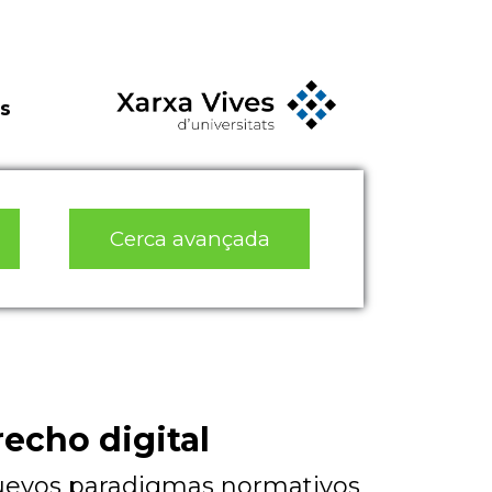
s
Cerca avançada
recho digital
nuevos paradigmas normativos