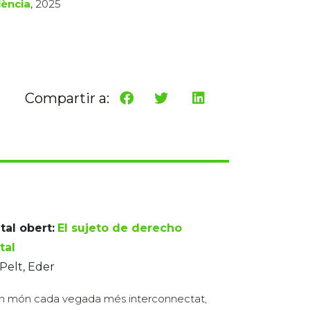
lència
, 2025
Compartir a:
tal obert:
El sujeto de derecho
tal
Pelt, Eder
n món cada vegada més interconnectat,