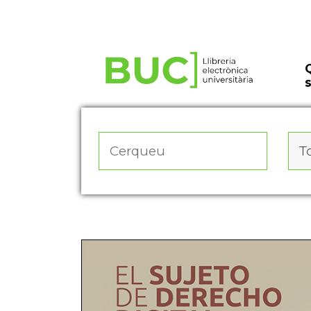
Actualitza les preferències de les cookies
To