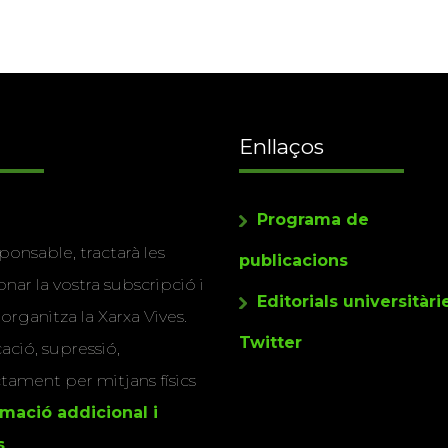
Enllaços
Programa de
ponsable, tractarà les
publicacions
nar la vostra subscripció i
Editorials universitàri
 organitza la Xarxa Vives.
Twitter
cació, supressió,
actament per mitjans físics
rmació addicional i
s
.