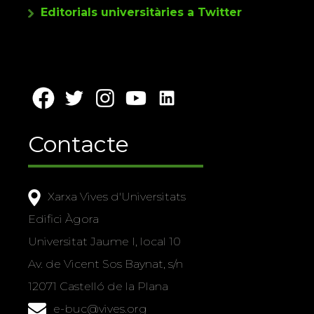
Editorials universitàries a Twitter
Contacte
Xarxa Vives d'Universitats
Edifici Àgora
Universitat Jaume I, local 10
Av. de Vicent Sos Baynat, s/n
12071 Castelló de la Plana
e-buc@vives.org