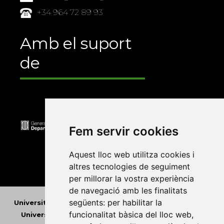
+34 964 72 89 93
Amb el suport
de
Fem servir cookies
Aquest lloc web utilitza cookies i
altres tecnologies de seguiment
per millorar la vostra experiència
de navegació amb les finalitats
següents:
per habilitar la
Universitat Abat Oliba CEU
•
Universitat d'Alacant
•
funcionalitat bàsica del lloc web
,
Universitat d'Andorra
•
Universitat Autònoma de