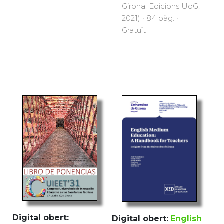
Girona. Edicions UdG,
2021) · 84 pàg. ·
Gratuït
Digital obert:
Digital obert:
English