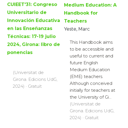
CUIEET'31: Congreso
Medium Education: A
Universitario de
Handbook for
Innovación Educativa
Teachers
en las Enseñanzas
Yeste, Marc
Técnicas: 17-19 julio
This Handbook aims
2024, Girona: libro de
to be accessible and
ponencias
useful to current and
future English
Medium Education
(Universitat de
(EME) teachers.
Girona. Edicions UdG,
Although conceived
2024) · Gratuït
initially for teachers at
the University of Gi...
(Universitat de
Girona. Edicions UdG,
2024) · Gratuït