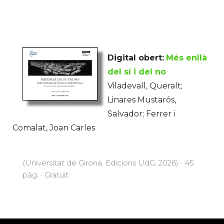
Digital obert:
Més enllà
del sí i del no
Viladevall, Queralt;
Linares Mustarós,
Salvador; Ferrer i
Comalat, Joan Carles
(Universitat de Girona. Edicions UdG, 2026) · 45
pàg. · Gratuït