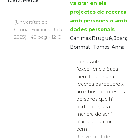
Ibarz, Mercè
valorar en els
projectes de recerca
amb persones o amb
(Universitat de
Girona. Edicions UdG,
dades personals
2025) · 40 pàg. · 12 €
Canimas Brugué, Joan;
Bonmatí Tomàs, Anna
Per assolir
l’excel·lència ètica i
científica en una
recerca es requereix
un êthos de totes les
persones que hi
participen, una
manera de ser i
d’actuar i un fort
com...
(Universitat de