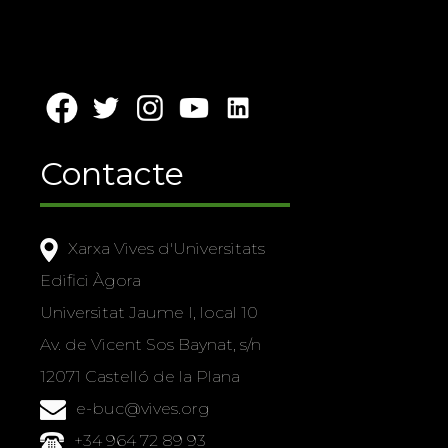
Contacte
Xarxa Vives d'Universitats
Edifici Àgora
Universitat Jaume I, local 10
Av. de Vicent Sos Baynat, s/n
12071 Castelló de la Plana
e-buc@vives.org
+34 964 72 89 93