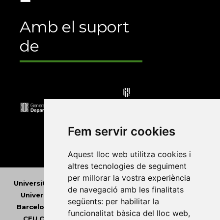
Amb el suport
de
Fem servir cookies
Aquest lloc web utilitza cookies i
altres tecnologies de seguiment
per millorar la vostra experiència
Universitat Abat Oliba CEU
•
Universitat d'Alacant
•
de navegació amb les finalitats
Universitat d'Andorra
•
Universitat Autònoma de
següents:
per habilitar la
Barcelona
•
Universitat de Barcelona
•
Universitat
funcionalitat bàsica del lloc web
,
CEU Cardenal Herrera
•
Universitat de Girona
•