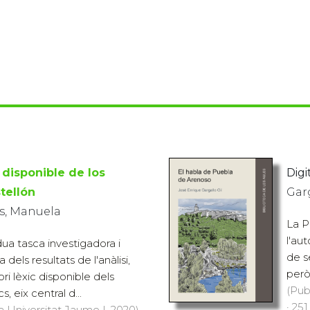
o disponible de los
Digit
tellón
Garg
s, Manuela
La P
l'au
ua tasca investigadora i
de s
 dels resultats de l'anàlisi,
però
ori lèxic disponible dels
(Pub
, eix central d...
· 251
a Universitat Jaume I, 2020)