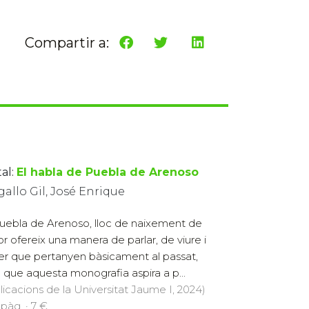
Compartir a:
al:
El habla de Puebla de Arenoso
allo Gil, José Enrique
uebla de Arenoso, lloc de naixement de
tor ofereix una manera de parlar, de viure i
er que pertanyen bàsicament al passat,
 que aquesta monografia aspira a p...
licacions de la Universitat Jaume I, 2024)
 pàg. · 7 €