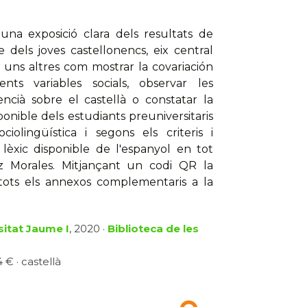
una exposició clara dels resultats de
ble dels joves castellonencs, eix central
 uns altres com mostrar la covariación
ents variables socials, observar les
encià sobre el castellà o constatar la
sponible dels estudiants preuniversitaris
iolingüística i segons els criteris i
lèxic disponible de l'espanyol en tot
pez Morales. Mitjançant un codi QR la
e tots els annexos complementaris a la
sitat Jaume I
, 2020 ·
Biblioteca de les
 € · castellà
a