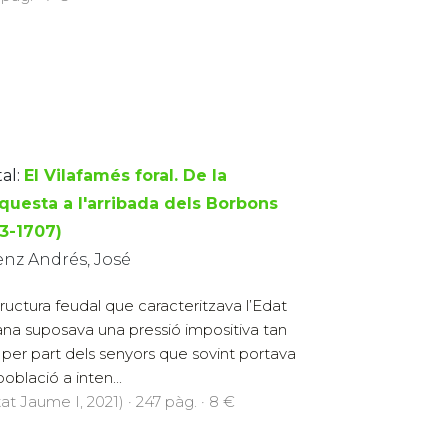
al:
El Vilafamés foral. De la
questa a l'arribada dels Borbons
33-1707)
enz Andrés, José
tructura feudal que caracteritzava l’Edat
ana suposava una pressió impositiva tan
 per part dels senyors que sovint portava
població a inten...
at Jaume I, 2021) · 247 pàg. · 8 €