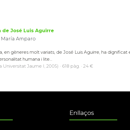
ia de José Luis Aguirre
, María Amparo
ca, en gèneres molt variats, de José Luis Aguirre, ha dignificat
ersonalitat humana i lite...
a Universitat Jaume I, 2005) · 618 pàg. · 24 €
Enllaços