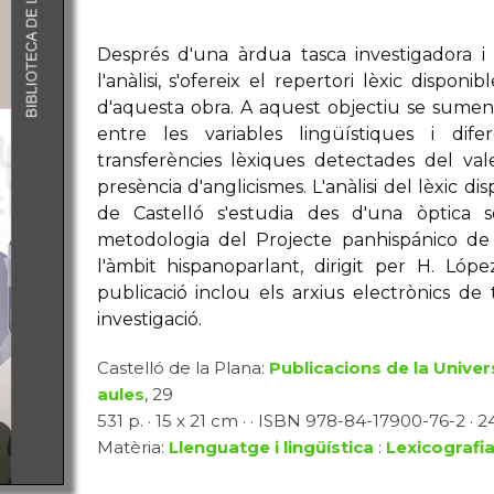
Després d'una àrdua tasca investigadora i 
l'anàlisi, s'ofereix el repertori lèxic disponi
d'aquesta obra. A aquest objectiu se sumen
entre les variables lingüístiques i difer
transferències lèxiques detectades del val
presència d'anglicismes. L'anàlisi del lèxic di
de Castelló s'estudia des d'una òptica soc
metodologia del Projecte panhispánico de 
l'àmbit hispanoparlant, dirigit per H. Ló
publicació inclou els arxius electrònics d
investigació.
Castelló de la Plana:
Publicacions de la Univer
aules
, 29
531 p. · 15 x 21 cm · · ISBN 978-84-17900-76-2 · 24
Matèria:
Llenguatge i lingüística
:
Lexicografi