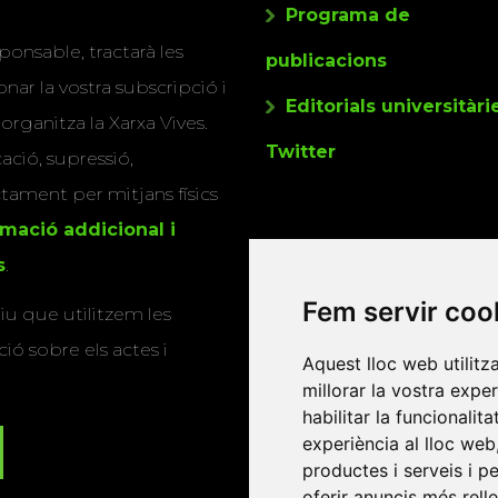
Programa de
ponsable, tractarà les
publicacions
nar la vostra subscripció i
Editorials universitàri
 organitza la Xarxa Vives.
Twitter
cació, supressió,
actament per mitjans físics
rmació addicional i
s
.
Fem servir coo
u que utilitzem les
ió sobre els actes i
Aquest lloc web utilitz
millorar la vostra expe
habilitar la funcionalit
experiència al lloc web
productes i serveis i p
oferir anuncis més rell