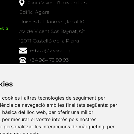
Xarxa Vives d'Universitats
Edifici Àgora
Universitat Jaume I, local 10
es a
Av. de Vicent Sos Baynat, s/n
12071 Castelló de la Plana
e-buc@vives.org
+34 964 72 89 93
Amb el suport
kies
de
a cookies i altres tecnologies de seguiment per
riència de navegació amb les finalitats següents:
per
at bàsica del lloc web
,
per oferir una millor
,
per mesurar el vostre interès pels nostres
er personalitzar les interaccions de màrqueting
,
per
evants per a vostè
.