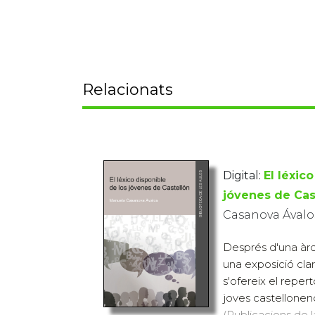
Relacionats
Digital:
El léxic
jóvenes de Cas
Casanova Ávalo
Després d'una àrd
una exposició clara
s'ofereix el repert
joves castellonencs
(Publicacions de l