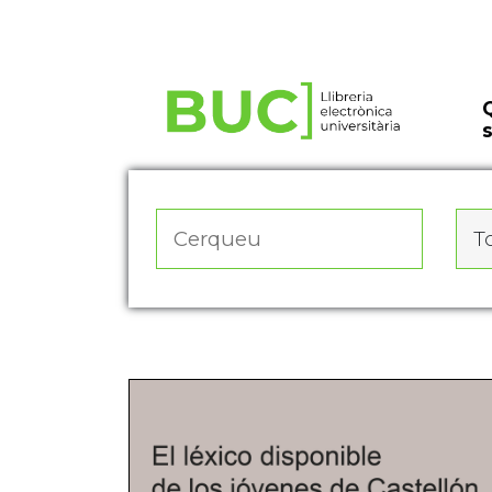
Actualitza les preferències de les cookies
To