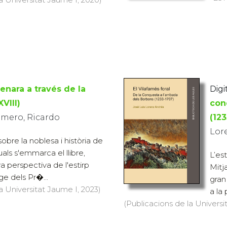
enara a través de la
Digit
XVIII)
con
omero, Ricardo
(12
Lor
sobre la noblesa i història de
quals s'emmarca el llibre,
L’es
a perspectiva de l'estirp
Mitj
tge dels Pr�...
gran
a Universitat Jaume I, 2023)
a la 
(Publicacions de la Universit