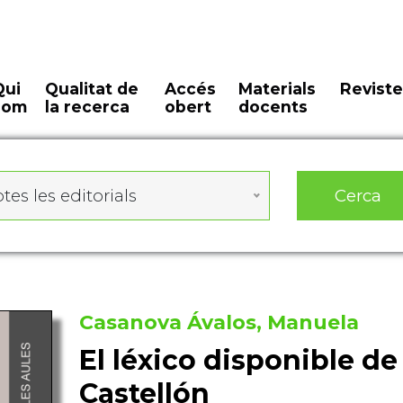
Qui
Qualitat de
Accés
Materials
Reviste
som
la recerca
obert
docents
Cerca
tes les editorials
Casanova Ávalos, Manuela
El léxico disponible de
Castellón