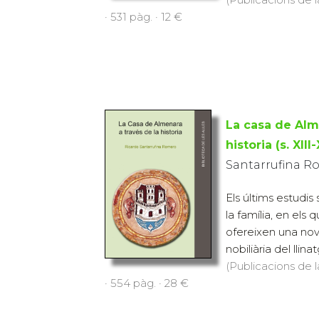
· 531 pàg. · 12 €
La casa de Alm
historia (s. XIII-
Santarrufina R
Els últims estudis 
la família, en els 
ofereixen una nov
nobiliària del llina
(Publicacions de l
· 554 pàg. · 28 €