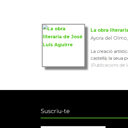
La obra literar
Ayora del Olmo
La creació artísti
castellà; la seua p
(Publicacions de l
Suscriu-te