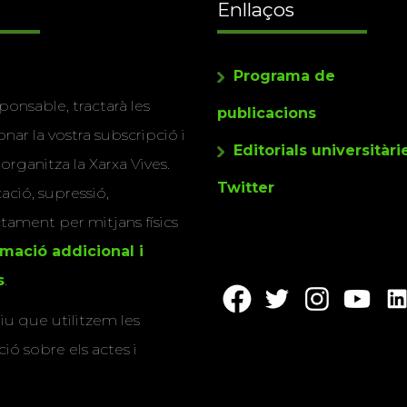
Enllaços
Programa de
ponsable, tractarà les
publicacions
nar la vostra subscripció i
Editorials universitàri
 organitza la Xarxa Vives.
Twitter
cació, supressió,
actament per mitjans físics
rmació addicional i
s
.
u que utilitzem les
ió sobre els actes i