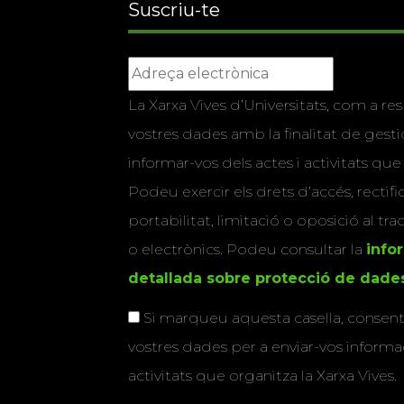
Suscriu-te
La Xarxa Vives d’Universitats, com a res
vostres dades amb la finalitat de gestio
informar-vos dels actes i activitats que
Podeu exercir els drets d’accés, rectifi
portabilitat, limitació o oposició al tr
o electrònics. Podeu consultar la
info
detallada sobre protecció de dade
Si marqueu aquesta casella, consenti
vostres dades per a enviar-vos informac
activitats que organitza la Xarxa Vives.