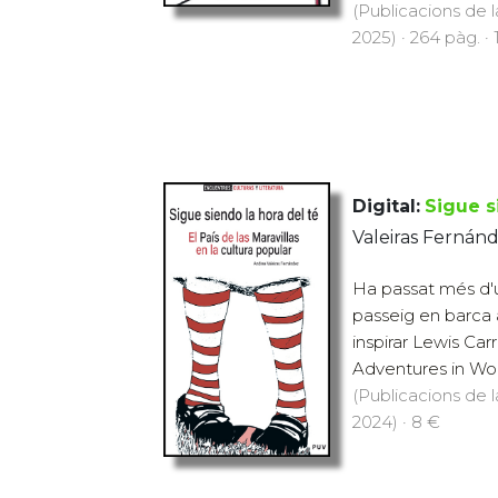
(Publicacions de l
2025) · 264 pàg. ·
Digital:
Sigue s
Valeiras Fernán
Ha passat més d'u
passeig en barca 
inspirar Lewis Carr
Adventures in Wond
(Publicacions de l
2024) · 8 €