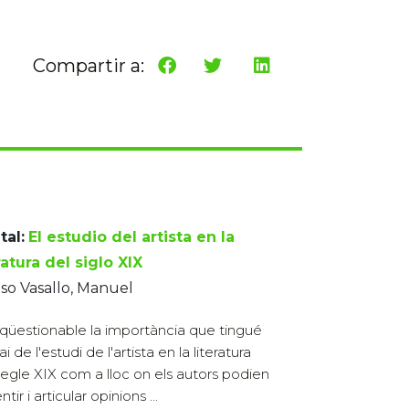
Compartir a:
tal:
El estudio del artista en la
ratura del siglo XIX
so Vasallo, Manuel
nqüestionable la importància que tingué
ai de l'estudi de l'artista en la literatura
segle XIX com a lloc on els autors podien
ntir i articular opinions ...