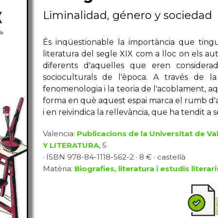
Liminalidad, género y sociedad
És inqüestionable la importància que tingué 
literatura del segle XIX com a lloc on els aut
diferents d'aquelles que eren considera
socioculturals de l'època. A través de la 
fenomenologia i la teoria de l'acoblament, aq
forma en què aquest espai marca el rumb d'al
i en reivindica la rellevància, que ha tendit a
Valencia:
Publicacions de la Universitat de Va
Y LITERATURA
, 5
· ISBN 978-84-1118-562-2 · 8 € · castellà
Matèria:
Biografies, literatura i estudis literari