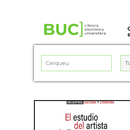
Actualitza les preferències de les cookies
To