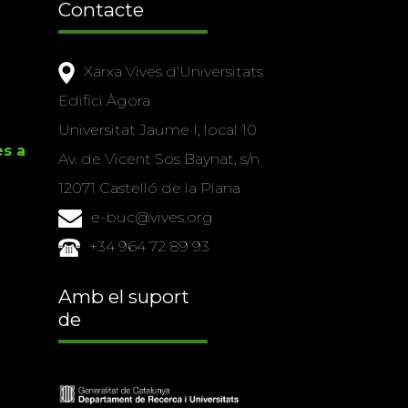
Contacte
Xarxa Vives d'Universitats
Edifici Àgora
Universitat Jaume I, local 10
es a
Av. de Vicent Sos Baynat, s/n
12071 Castelló de la Plana
e-buc@vives.org
+34 964 72 89 93
Amb el suport
de