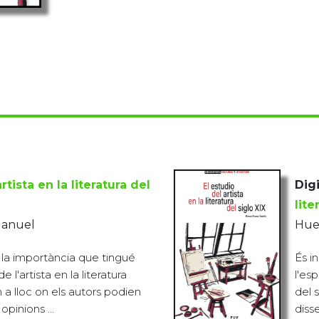
rtista en la literatura del
Digi
lite
Manuel
Hue
 la importància que tingué
És i
de l'artista en la literatura
l'esp
 a lloc on els autors podien
del 
 opinions ...
disse