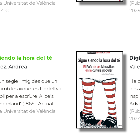
a Universitat de València,
(Pub
 14 €
2025
iendo la hora del té
Digi
dez, Andrea
Vale
n segle i mig des que un
Ha p
amb les xiquetes Liddell va
pass
oll per a escriure 'Alice's
inspi
erland' (1865). Actual...
Adve
a Universitat de València,
(Pub
2024