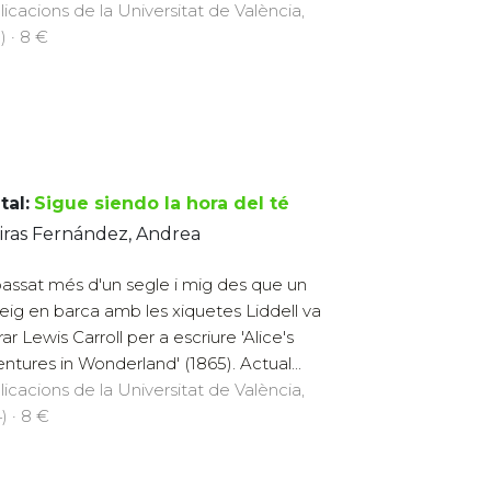
licacions de la Universitat de València,
) · 8 €
tal:
Sigue siendo la hora del té
iras Fernández, Andrea
assat més d'un segle i mig des que un
eig en barca amb les xiquetes Liddell va
rar Lewis Carroll per a escriure 'Alice's
ntures in Wonderland' (1865). Actual...
licacions de la Universitat de València,
) · 8 €