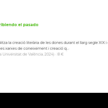
ribiendo el pasado
tza la creació literària de les dones durant el llarg segle XIX 
des xarxes de coneixement i creació q...
a Universitat de València, 2024) · 8 €