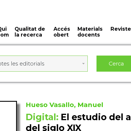
Qui
Qualitat de
Accés
Materials
Reviste
som
la recerca
obert
docents
Cerca
tes les editorials
Hueso Vasallo, Manuel
Digital:
El estudio del a
del siglo XIX