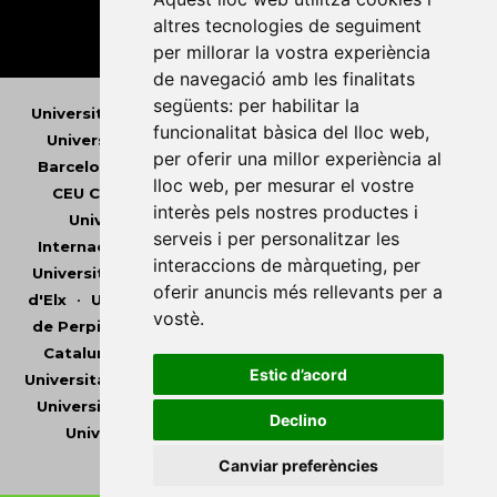
altres tecnologies de seguiment
per millorar la vostra experiència
de navegació amb les finalitats
següents:
per habilitar la
Universitat Abat Oliba CEU
•
Universitat d'Alacant
•
funcionalitat bàsica del lloc web
,
Universitat d'Andorra
•
Universitat Autònoma de
per oferir una millor experiència al
Barcelona
•
Universitat de Barcelona
•
Universitat
lloc web
,
per mesurar el vostre
CEU Cardenal Herrera
•
Universitat de Girona
•
interès pels nostres productes i
Universitat de les Illes Balears
•
Universitat
serveis i per personalitzar les
Internacional de Catalunya
•
Universitat Jaume I
•
interaccions de màrqueting
,
per
Universitat de Lleida
•
Universitat Miguel Hernández
oferir anuncis més rellevants per a
d'Elx
•
Universitat Oberta de Catalunya
•
Universitat
vostè
.
de Perpinyà Via Domitia
•
Universitat Politècnica de
Catalunya
•
Universitat Politècnica de València
•
Estic d’acord
Universitat Pompeu Fabra
•
Universitat Ramon Llull
•
Universitat Rovira i Virgili
•
Universitat de Sàsser
•
Declino
Universitat de València
•
Universitat de Vic -
Universitat Central de Catalunya
Canviar preferències