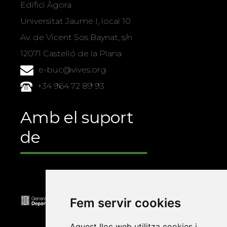
Edifici Àgora
Universitat Jaume I, local 10
Av. de Vicent Sos Baynat, s/n
12071 Castelló de la Plana
e-buc@vives.org
+34 964 72 89 93
Amb el suport
de
Fem servir cookies
Aquest lloc web utilitza cookies i