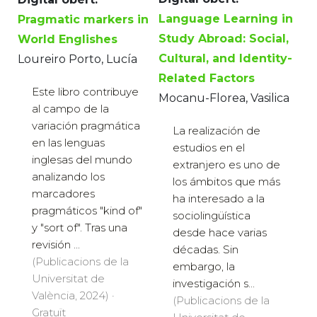
Language Learning in
Pragmatic markers in
Study Abroad: Social,
World Englishes
Cultural, and Identity-
Loureiro Porto, Lucía
Related Factors
Este libro contribuye
Mocanu-Florea, Vasilica
al campo de la
variación pragmática
La realización de
en las lenguas
estudios en el
inglesas del mundo
extranjero es uno de
analizando los
los ámbitos que más
marcadores
ha interesado a la
pragmáticos "kind of"
sociolingüística
y "sort of". Tras una
desde hace varias
revisión ...
décadas. Sin
(Publicacions de la
embargo, la
Universitat de
investigación s...
València, 2024) ·
(Publicacions de la
Gratuït