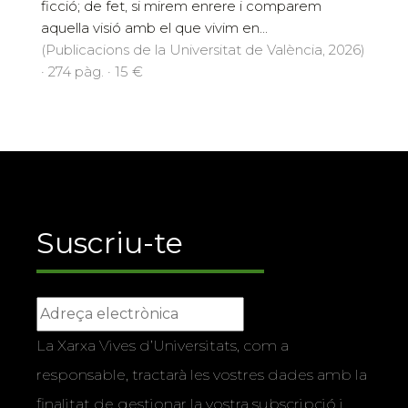
ficció; de fet, si mirem enrere i comparem
aquella visió amb el que vivim en...
(Publicacions de la Universitat de València, 2026)
· 274 pàg. · 15 €
Suscriu-te
La Xarxa Vives d’Universitats, com a
responsable, tractarà les vostres dades amb la
finalitat de gestionar la vostra subscripció i