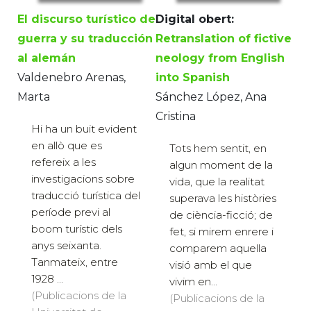
El discurso turístico de
Digital obert:
guerra y su traducción
Retranslation of fictive
al alemán
neology from English
Valdenebro Arenas,
into Spanish
Marta
Sánchez López, Ana
Cristina
Hi ha un buit evident
en allò que es
Tots hem sentit, en
refereix a les
algun moment de la
investigacions sobre
vida, que la realitat
traducció turística del
superava les històries
període previ al
de ciència-ficció; de
boom turístic dels
fet, si mirem enrere i
anys seixanta.
comparem aquella
Tanmateix, entre
visió amb el que
1928 ...
vivim en...
(Publicacions de la
(Publicacions de la