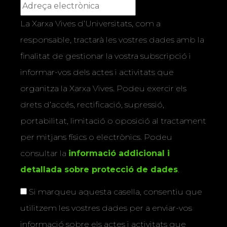
La Xarxa Vives d’Universitats, com a
responsable, tractarà les vostres dades amb la
finalitat de gestionar la vostra subscripció i
informar-vos dels actes i activitats que
organitza la Xarxa Vives. Podeu exercir els
drets d’accés, rectificació, supressió,
portabilitat, limitació o oposició al tractament
per mitjans físics o electrònics. Podeu
consultar la
informació addicional i
detallada sobre protecció de dades
.
Si marqueu aquesta casella, consentiu que
utilitzem les vostres dades per a enviar-vos
informació sobre els actes i activitats que