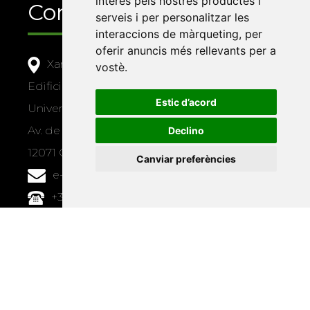
interès pels nostres productes i
Contacte
serveis i per personalitzar les
interaccions de màrqueting
,
per
oferir anuncis més rellevants per a
Xarxa Vives d'Universitats
vostè
.
Edifici Àgora
Estic d’acord
Universitat Jaume I, local 10
Av. de Vicent Sos Baynat, s/n
Declino
12071 Castelló de la Plana
Canviar preferències
e-buc@vives.org
+34 964 72 89 93
Amb el suport
de