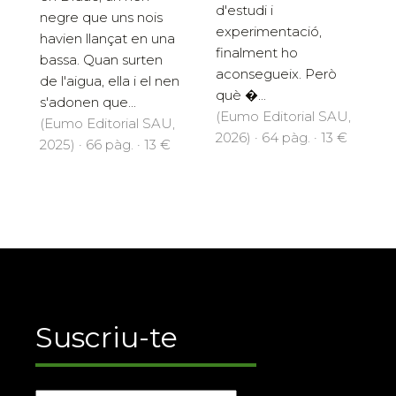
d'estudi i
negre que uns nois
experimentació,
havien llançat en una
finalment ho
bassa. Quan surten
aconsegueix. Però
de l'aigua, ella i el nen
què �...
s'adonen que...
(Eumo Editorial SAU,
(Eumo Editorial SAU,
2026) · 64 pàg. · 13 €
2025) · 66 pàg. · 13 €
Suscriu-te