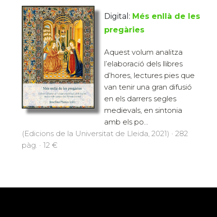
Digital:
Més enllà de les
pregàries
Aquest volum analitza
l’elaboració dels llibres
d’hores, lectures pies que
van tenir una gran difusió
en els darrers segles
medievals, en sintonia
amb els po...
(Edicions de la Universitat de Lleida, 2021) · 282
pàg. · 12 €