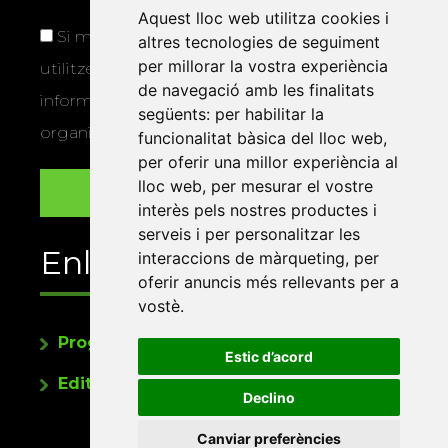
Aquest lloc web utilitza cookies i
Si marqueu aquesta casella, consentiu que
altres tecnologies de seguiment
per millorar la vostra experiència
utilitzem les vostres dades per a enviar-vos
de navegació amb les finalitats
informació sobre els actes i activitats que
següents:
per habilitar la
organitza la Xarxa Vives.
funcionalitat bàsica del lloc web
,
per oferir una millor experiència al
lloc web
,
per mesurar el vostre
interès pels nostres productes i
serveis i per personalitzar les
Enllaços
interaccions de màrqueting
,
per
oferir anuncis més rellevants per a
vostè
.
Programa de publicacions
Estic d’acord
Editorials universitàries a Twitter
Declino
Canviar preferències