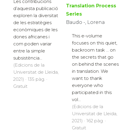
Les contribucions
Translation Process
d’aquesta publicació
Series
exploren la diversitat
Baudo -, Lorena
de les estratègies
econòmiques de les
This e-volume
dones africanes i
focuses on this quiet,
com poden variar
backroom task … on
entre la simple
the secrets that go
subsistència...
on behind the scenes
(Edicions de la
in translation. We
Universitat de Lleida,
want to thank
2021) · 135 pàg. ·
everyone who
Gratuït
participated in this
vol...
(Edicions de la
Universitat de Lleida,
2021) · 162 pàg. ·
Gratuït