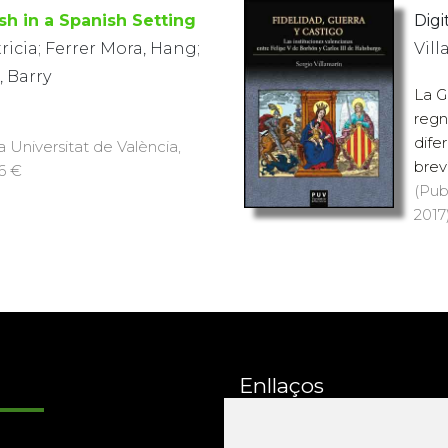
sh in a Spanish Setting
Digit
ricia; Ferrer Mora, Hang;
Vil
 Barry
La G
regn
dife
a Universitat de València,
brev
16 €
(Pub
2017)
Enllaços