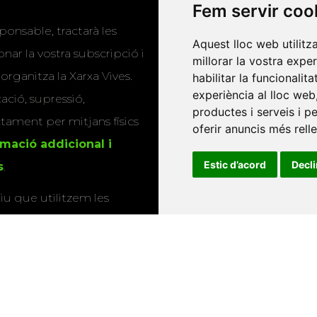
Fem servir coo
Programa de
ponsable, tractarà les
publicacions
Aquest lloc web utilitz
nar la vostra subscripció i
millorar la vostra expe
Editorials universitàri
 organitza la Xarxa Vives.
habilitar la funcionalit
experiència al lloc web
Twitter
cació, supressió,
productes i serveis i p
actament per mitjans físics
oferir anuncis més rell
rmació addicional i
Estic d’acord
Decl
s
.
u que utilitzem les
ió sobre els actes i