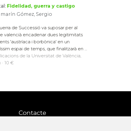
al:
Fidelidad, guerra y castigo
lamarín Gómez, Sergio
uerra de Successió va suposar per al
e valencià encadenar dues legitimitats
rents 'austríaca i borbònica' en un
íssim espai de temps, que finalitzarà en ...
licacions de la Universitat de València,
 · 10 €
Contacte