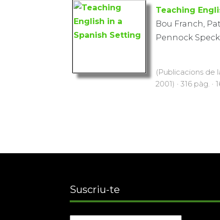
Teaching Engli
Bou Franch, Pat
Pennock Speck,
(Publicacions de l
2001) · 316 pàg. · 
Suscriu-te