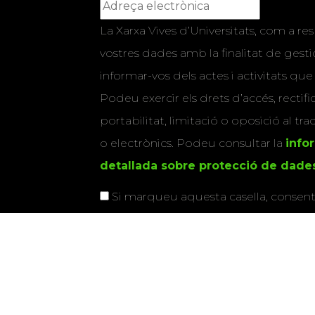
La Xarxa Vives d’Universitats, com a res
vostres dades amb la finalitat de gestio
informar-vos dels actes i activitats que
Podeu exercir els drets d’accés, rectifi
portabilitat, limitació o oposició al tr
o electrònics. Podeu consultar la
info
detallada sobre protecció de dade
Si marqueu aquesta casella, consenti
vostres dades per a enviar-vos informac
activitats que organitza la Xarxa Vives.