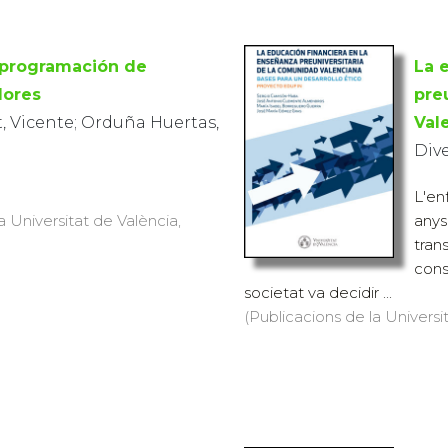
 programación de
La 
dores
pre
, Vicente; Orduña Huertas,
Val
Div
L'en
a Universitat de València,
anys
tran
cons
societat va decidir ...
(Publicacions de la Universit