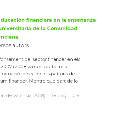
educación financiera en la enseñanza
universitaria de la Comunidad
enciana
ersos autors
fonsament del sector financer en els
 2007 i 2008 va comportar una
sformació radical en els patrons de
um financer. Mentre que part de la
at de València, 2018) · 138 pàg. · 10 €