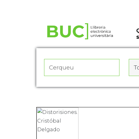
Actualitza les preferències de les cookies
To