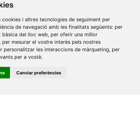
Xarxa Vives d'Universitats
kies
Edifici Àgora
a cookies i altres tecnologies de seguiment per
Universitat Jaume I, local 10
riència de navegació amb les finalitats següents:
per
es a
Av. de Vicent Sos Baynat, s/n
at bàsica del lloc web
,
per oferir una millor
,
per mesurar el vostre interès pels nostres
12071 Castelló de la Plana
er personalitzar les interaccions de màrqueting
,
per
e-buc@vives.org
evants per a vostè
.
+34 964 72 89 93
ino
Canviar preferències
Amb el suport
de