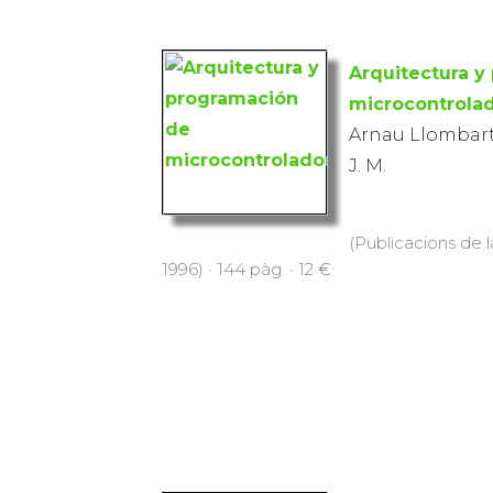
Arquitectura y
microcontrola
Arnau Llombart
J. M.
(Publicacions de l
1996) · 144 pàg. · 12 €