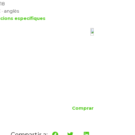
018
 · anglès
ccions específiques
Comprar
Compartir a: