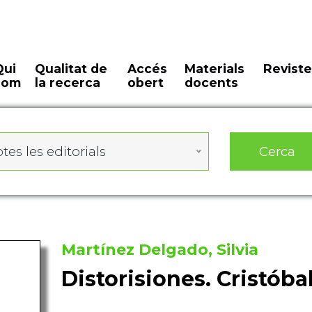
Qui
Qualitat de
Accés
Materials
Reviste
som
la recerca
obert
docents
Cerca
tes les editorials
Martínez Delgado, Silvia
Distorisiones. Cristób