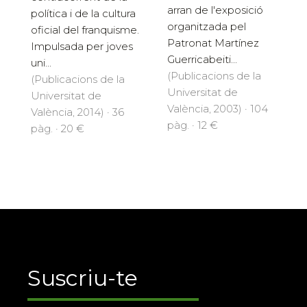
arran de l'exposició
política i de la cultura
organitzada pel
oficial del franquisme.
Patronat Martínez
Impulsada per joves
Guerricabeiti...
uni...
(Publicacions de la
(Publicacions de la
Universitat de
Universitat de
València, 2003) · 104
València, 2014) · 36
pàg. · 12 €
pàg. · 20 €
Suscriu-te