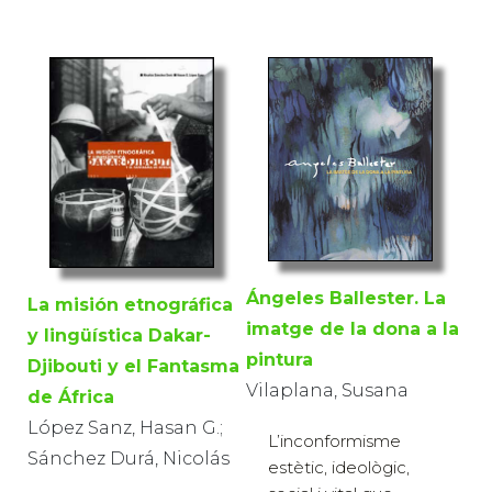
Ángeles Ballester. La
La misión etnográfica
imatge de la dona a la
y lingüística Dakar-
pintura
Djibouti y el Fantasma
Vilaplana, Susana
de África
López Sanz, Hasan G.;
L’inconformisme
Sánchez Durá, Nicolás
estètic, ideològic,