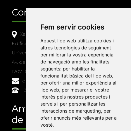
Contacte
Fem servir cookies
Xarxa Vives d'Universitats
Aquest lloc web utilitza cookies i
Edifici Àgora
altres tecnologies de seguiment
Universitat Jaume I, local 10
per millorar la vostra experiència
de navegació amb les finalitats
Av. de Vicent Sos Baynat, s/n
següents:
per habilitar la
12071 Castelló de la Plana
funcionalitat bàsica del lloc web
,
e-buc@vives.org
per oferir una millor experiència al
lloc web
,
per mesurar el vostre
+34 964 72 89 93
interès pels nostres productes i
serveis i per personalitzar les
Amb el suport
interaccions de màrqueting
,
per
de
oferir anuncis més rellevants per a
vostè
.