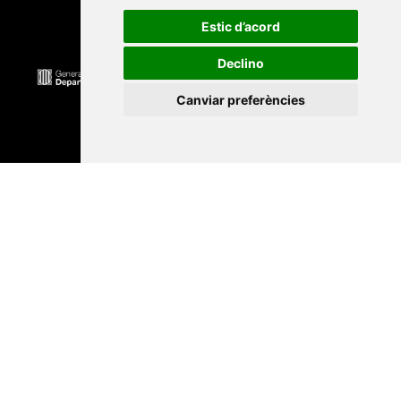
Estic d’acord
Declino
Canviar preferències
Universitat Abat Oliba CEU
•
Universitat d'Alacant
•
Universitat d'Andorra
•
Universitat Autònoma de
Barcelona
•
Universitat de Barcelona
•
Universitat
CEU Cardenal Herrera
•
Universitat de Girona
•
Universitat de les Illes Balears
•
Universitat
Internacional de Catalunya
•
Universitat Jaume I
•
Universitat de Lleida
•
Universitat Miguel Hernández
d'Elx
•
Universitat Oberta de Catalunya
•
Universitat
de Perpinyà Via Domitia
•
Universitat Politècnica de