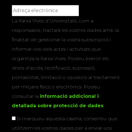
La Xarxa Vives d’Universitats, com a
responsable, tractarà les vostres dades amb la
finalitat de gestionar la vostra subscripció i
informar-vos dels actes i activitats que
organitza la Xarxa Vives. Podeu exercir els
drets d’accés, rectificació, supressió,
portabilitat, limitació o oposició al tractament
per mitjans físics o electrònics. Podeu
consultar la
informació addicional i
detallada sobre protecció de dades
.
Si marqueu aquesta casella, consentiu que
utilitzem les vostres dades per a enviar-vos