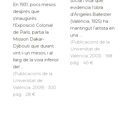
social i vital que
En 1931, pocs mesos
evidencia l’obra
després que
d’Ángeles Ballester
s'inaugurés
(València, 1925) ha
l'Exposició Colonial
mantingut l’artista en
de París, partia la
una ...
Mission Dakar-
(Publicacions de la
Djibouti que durant
Universitat de
vint-i-un mesos, i al
València, 2003) · 168
llarg de la vora inferior
pàg. · 40 €
del ...
(Publicacions de la
Universitat de
València, 2009) · 300
pàg. · 28 €