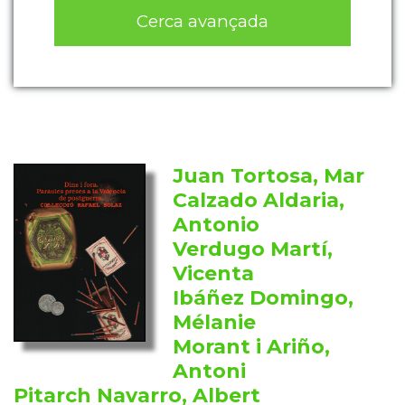
Cerca avançada
Juan Tortosa, Mar
Calzado Aldaria,
Antonio
Verdugo Martí,
Vicenta
Ibáñez Domingo,
Mélanie
Morant i Ariño,
Antoni
Pitarch Navarro, Albert