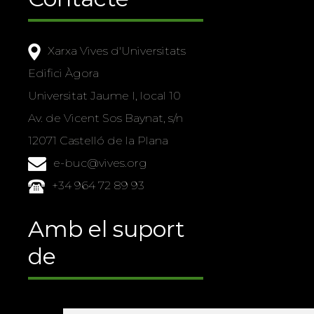
Xarxa Vives d'Universitats
Edifici Àgora
Universitat Jaume I, local 10
Av. de Vicent Sos Baynat, s/n
12071 Castelló de la Plana
e-buc@vives.org
+34 964 72 89 93
Amb el suport
de