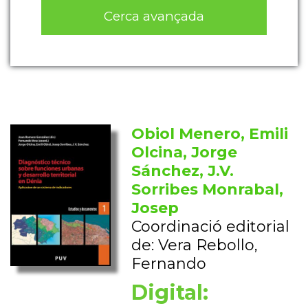
Cerca avançada
Obiol Menero, Emili
Olcina, Jorge
Sánchez, J.V.
Sorribes Monrabal,
Josep
Coordinació editorial
de: Vera Rebollo,
Fernando
Digital: