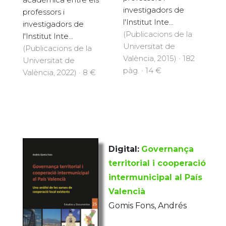
investigadors de
professors i
l'Institut Inte...
investigadors de
(Publicacions de la
l'Institut Inte...
Universitat de
(Publicacions de la
València, 2015) · 182
Universitat de
pàg. · 14 €
València, 2022) · 8 €
Digital:
Governança
territorial i cooperació
intermunicipal al País
Valencià
Gomis Fons, Andrés