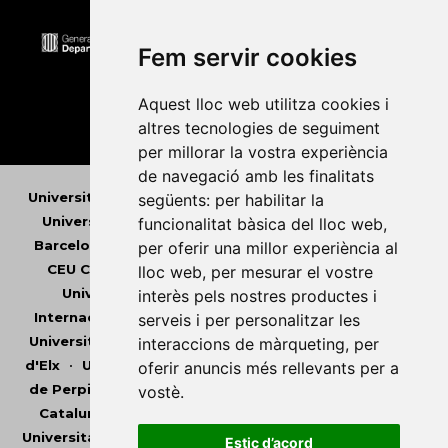
Fem servir cookies
Aquest lloc web utilitza cookies i
altres tecnologies de seguiment
per millorar la vostra experiència
de navegació amb les finalitats
Universitat Abat Oliba CEU
•
Universitat d'Alacant
•
següents:
per habilitar la
Universitat d'Andorra
•
Universitat Autònoma de
funcionalitat bàsica del lloc web
,
Barcelona
•
Universitat de Barcelona
•
Universitat
per oferir una millor experiència al
CEU Cardenal Herrera
•
Universitat de Girona
•
lloc web
,
per mesurar el vostre
Universitat de les Illes Balears
•
Universitat
interès pels nostres productes i
Internacional de Catalunya
•
Universitat Jaume I
•
serveis i per personalitzar les
Universitat de Lleida
•
Universitat Miguel Hernández
interaccions de màrqueting
,
per
d'Elx
•
Universitat Oberta de Catalunya
•
Universitat
oferir anuncis més rellevants per a
de Perpinyà Via Domitia
•
Universitat Politècnica de
vostè
.
Catalunya
•
Universitat Politècnica de València
•
Universitat Pompeu Fabra
•
Universitat Ramon Llull
•
Estic d’acord