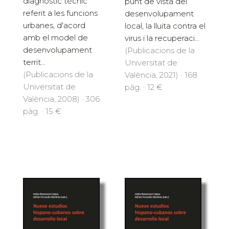
diagnòstic tècnic
punt de vista del
referit a les funcions
desenvolupament
urbanes, d'acord
local, la lluita contra el
amb el model de
virus i la recuperaci...
desenvolupament
(Publicacions de la
territ...
Universitat de
(Publicacions de la
València, 2021) · 168
Universitat de
pàg. · 12 €
València, 2008) · 306
pàg. · 15 €