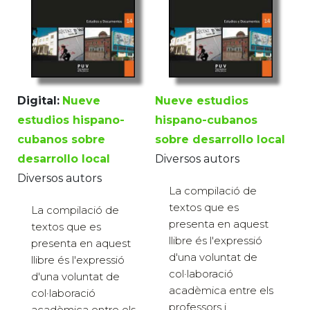
Digital:
Nueve
Nueve estudios
estudios hispano-
hispano-cubanos
cubanos sobre
sobre desarrollo local
desarrollo local
Diversos autors
Diversos autors
La compilació de
textos que es
La compilació de
presenta en aquest
textos que es
llibre és l'expressió
presenta en aquest
d'una voluntat de
llibre és l'expressió
col·laboració
d'una voluntat de
acadèmica entre els
col·laboració
professors i
acadèmica entre els