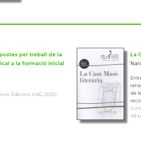
ostes pel treball de la
La C
cal a la formació inicial
Narc
Entr
rehab
de l
rona. Edicions UdG, 2025) ·
reco
(Uni
48 p