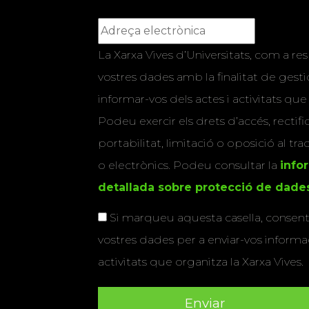
La Xarxa Vives d’Universitats, com a res
vostres dades amb la finalitat de gestio
informar-vos dels actes i activitats que
Podeu exercir els drets d’accés, rectifi
portabilitat, limitació o oposició al tr
o electrònics. Podeu consultar la
info
detallada sobre protecció de dade
Si marqueu aquesta casella, consenti
vostres dades per a enviar-vos informac
activitats que organitza la Xarxa Vives.