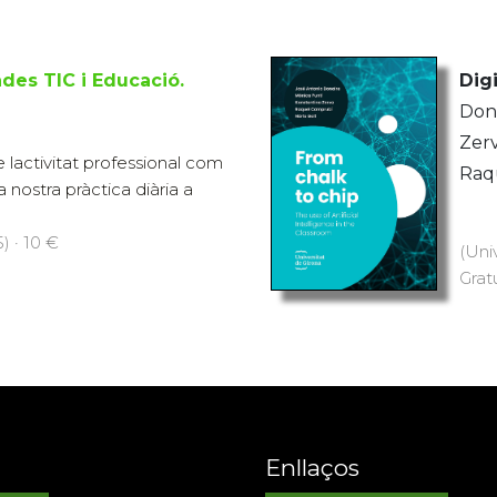
nades TIC i Educació.
Digi
Dona
Zerv
lactivitat professional com
Raqu
 nostra pràctica diària a
) · 10 €
(Uni
Grat
Enllaços