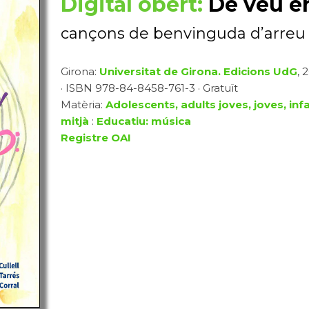
Digital obert:
De veu e
cançons de benvinguda d’arreu
Girona:
Universitat de Girona. Edicions UdG
, 
· ISBN 978-84-8458-761-3 · Gratuït
Matèria:
Adolescents, adults joves, joves, inf
mitjà
:
Educatiu: música
Registre OAI