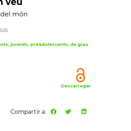
n veu
 del món
2025
ants, juvenils, preadolescents, de grau
Descarregar
Compartir a: