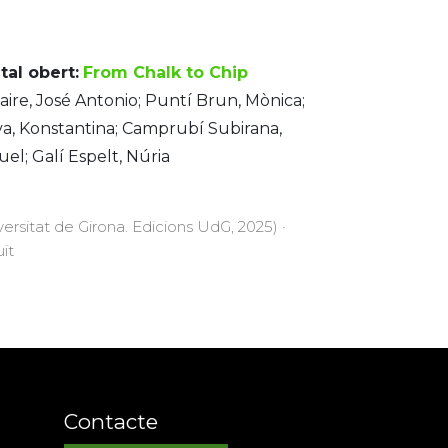
tal obert:
From Chalk to Chip
ire, José Antonio; Puntí Brun, Mònica;
a, Konstantina; Camprubí Subirana,
el; Galí Espelt, Núria
versitat de Girona. Edicions UdG, 2025) ·
uït
Contacte