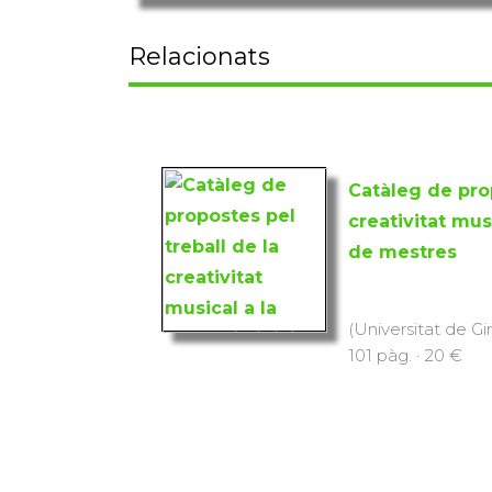
Relacionats
Catàleg de prop
creativitat musi
de mestres
(Universitat de Gi
101 pàg. · 20 €