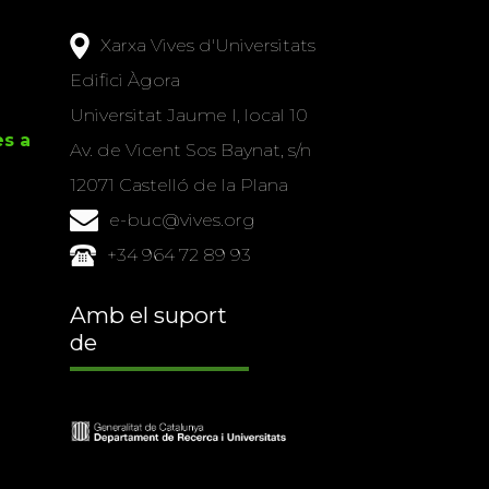
Xarxa Vives d'Universitats
Edifici Àgora
Universitat Jaume I, local 10
es a
Av. de Vicent Sos Baynat, s/n
12071 Castelló de la Plana
e-buc@vives.org
+34 964 72 89 93
Amb el suport
de