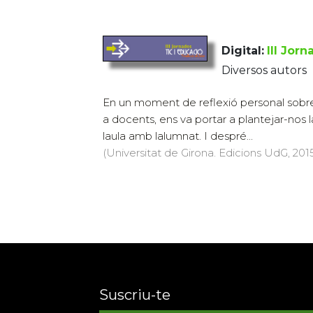
Digital:
III Jor
Diversos autors
En un moment de reflexió personal sobre 
a docents, ens va portar a plantejar-nos la
laula amb lalumnat. I despré...
(Universitat de Girona. Edicions UdG, 2015
Suscriu-te