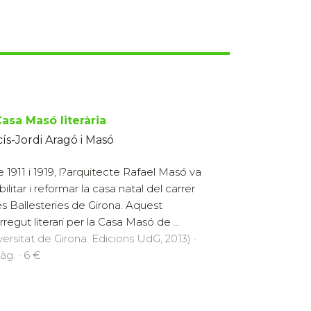
asa Masó literària
ís-Jordi Aragó i Masó
e 1911 i 1919, l?arquitecte Rafael Masó va
ilitar i reformar la casa natal del carrer
es Ballesteries de Girona. Aquest
rregut literari per la Casa Masó de ...
versitat de Girona. Edicions UdG, 2013) ·
àg. · 6 €