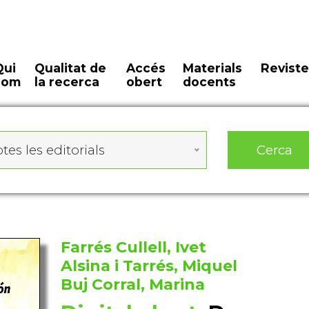
Qui
Qualitat de
Accés
Materials
Reviste
som
la recerca
obert
docents
Cerca
tes les editorials
Farrés Cullell, Ivet
Alsina i Tarrés, Miquel
Buj Corral, Marina