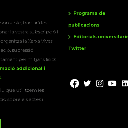
Programa de
ponsable, tractarà les
publicacions
nar la vostra subscripció i
Editorials universitàri
 organitza la Xarxa Vives.
Twitter
cació, supressió,
actament per mitjans físics
rmació addicional i
s
.
u que utilitzem les
ió sobre els actes i