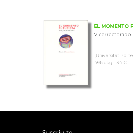
EL MOMENTO F
Vicerrectorado 
(Universitat Polit
496 pàg. · 34 €
Suscriu-te