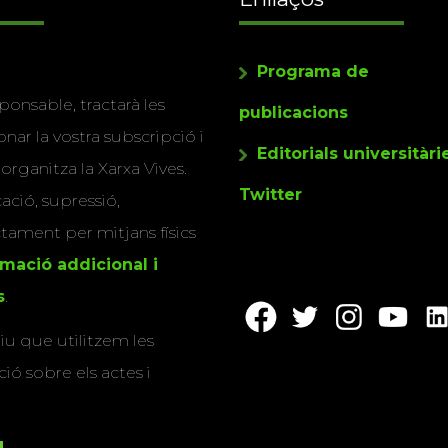
Programa de
ponsable, tractarà les
publicacions
nar la vostra subscripció i
Editorials universitàri
 organitza la Xarxa Vives.
Twitter
cació, supressió,
actament per mitjans físics
rmació addicional i
s
.
u que utilitzem les
ió sobre els actes i