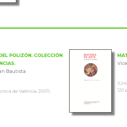
DEL POLIZÓN. COLECCIÓN
MAT
CIAS.
Vic
an Bautista
(Uni
120 p
ècnica de València, 2007) ·