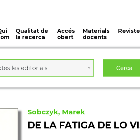
Qui
Qualitat de
Accés
Materials
Reviste
som
la recerca
obert
docents
Cerca
tes les editorials
Sobczyk, Marek
DE LA FATIGA DE LO VI