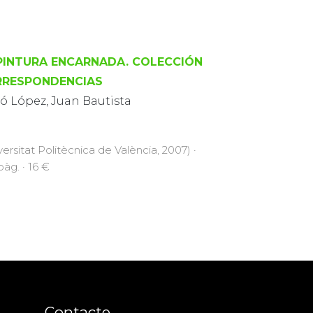
PINTURA ENCARNADA. COLECCIÓN
RESPONDENCIAS
ró López, Juan Bautista
versitat Politècnica de València, 2007) ·
pàg. · 16 €
Contacte