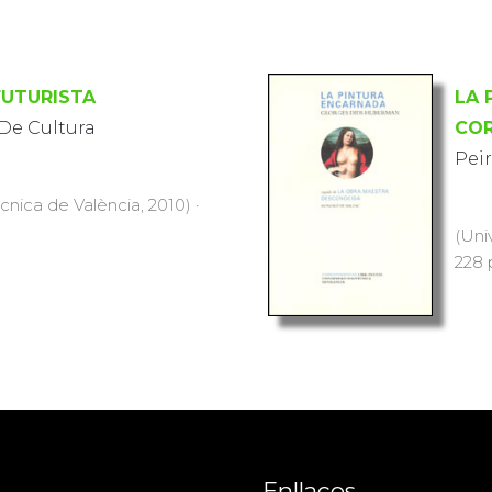
UTURISTA
LA 
De Cultura
COR
Pei
ècnica de València, 2010) ·
(Uni
228 
Enllaços