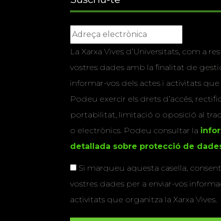
La Xarxa Vives d’Universitats, com a res
vostres dades amb la finalitat de gestio
informar-vos dels actes i activitats que
Podeu exercir els drets d’accés, rectifi
portabilitat, limitació o oposició al tr
o electrònics. Podeu consultar la
info
detallada sobre protecció de dade
Si marqueu aquesta casella, consenti
vostres dades per a enviar-vos informac
activitats que organitza la Xarxa Vives.