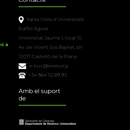
Xarxa Vives d'Universitats
Edifici Àgora
Universitat Jaume I, local 10
es a
Av. de Vicent Sos Baynat, s/n
12071 Castelló de la Plana
e-buc@vives.org
+34 964 72 89 93
Amb el suport
de