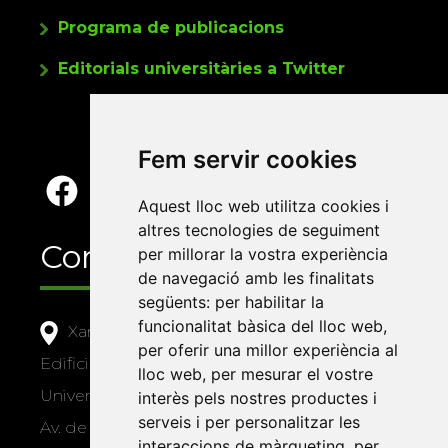
Programa de publicacions
Editorials universitàries a Twitter
Fem servir cookies
Aquest lloc web utilitza cookies i
altres tecnologies de seguiment
Contacte
per millorar la vostra experiència
de navegació amb les finalitats
següents:
per habilitar la
funcionalitat bàsica del lloc web
,
Xarxa Vives d'Universitats
per oferir una millor experiència al
Edifici Àgora
lloc web
,
per mesurar el vostre
Universitat Jaume I, local 10
interès pels nostres productes i
serveis i per personalitzar les
Av. de Vicent Sos Baynat, s/n
interaccions de màrqueting
,
per