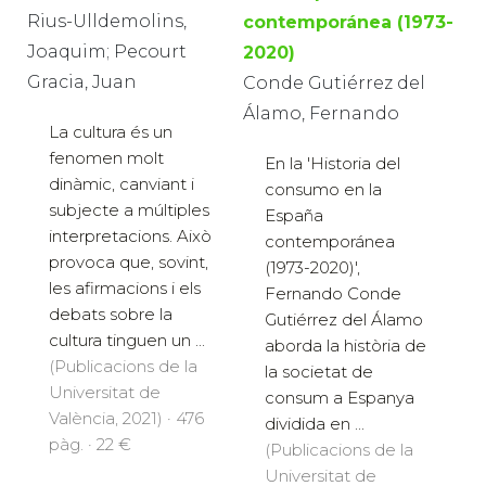
Rius-Ulldemolins,
contemporánea (1973-
Joaquim; Pecourt
2020)
Gracia, Juan
Conde Gutiérrez del
Álamo, Fernando
La cultura és un
fenomen molt
En la 'Historia del
dinàmic, canviant i
consumo en la
subjecte a múltiples
España
interpretacions. Això
contemporánea
provoca que, sovint,
(1973-2020)',
les afirmacions i els
Fernando Conde
debats sobre la
Gutiérrez del Álamo
cultura tinguen un ...
aborda la història de
(Publicacions de la
la societat de
Universitat de
consum a Espanya
València, 2021) · 476
dividida en ...
pàg. · 22 €
(Publicacions de la
Universitat de