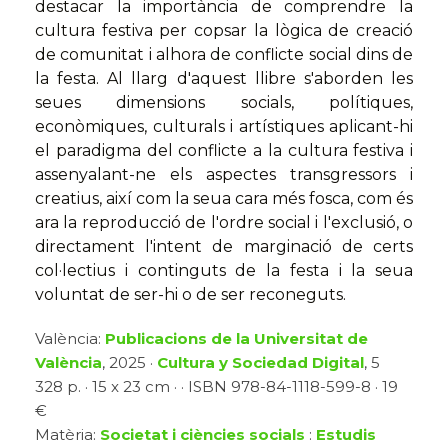
destacar la importància de comprendre la
cultura festiva per copsar la lògica de creació
de comunitat i alhora de conflicte social dins de
la festa. Al llarg d'aquest llibre s'aborden les
seues dimensions socials, polítiques,
econòmiques, culturals i artístiques aplicant-hi
el paradigma del conflicte a la cultura festiva i
assenyalant-ne els aspectes transgressors i
creatius, així com la seua cara més fosca, com és
ara la reproducció de l'ordre social i l'exclusió, o
directament l'intent de marginació de certs
col·lectius i continguts de la festa i la seua
voluntat de ser-hi o de ser reconeguts.
València:
Publicacions de la Universitat de
València
, 2025 ·
Cultura y Sociedad Digital
, 5
328 p. · 15 x 23 cm · · ISBN 978-84-1118-599-8 · 19
€
Matèria:
Societat i ciències socials
:
Estudis