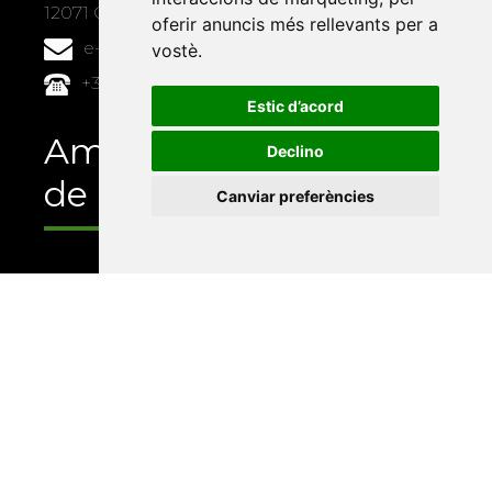
12071 Castelló de la Plana
oferir anuncis més rellevants per a
e-buc@vives.org
vostè
.
+34 964 72 89 93
Estic d’acord
Amb el suport
Declino
de
Canviar preferències