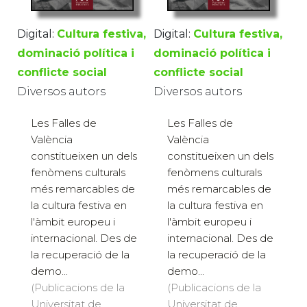
Digital:
Cultura festiva,
Digital:
Cultura festiva,
dominació política i
dominació política i
conflicte social
conflicte social
Diversos autors
Diversos autors
Les Falles de
Les Falles de
València
València
constitueixen un dels
constitueixen un dels
fenòmens culturals
fenòmens culturals
més remarcables de
més remarcables de
la cultura festiva en
la cultura festiva en
l'àmbit europeu i
l'àmbit europeu i
internacional. Des de
internacional. Des de
la recuperació de la
la recuperació de la
demo...
demo...
(Publicacions de la
(Publicacions de la
Universitat de
Universitat de