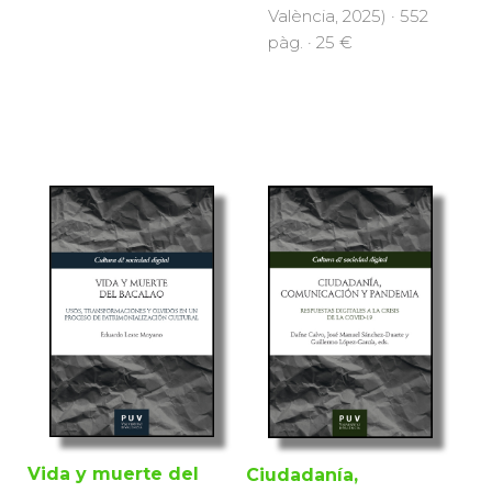
València, 2025) · 552
pàg. · 25 €
Vida y muerte del
Ciudadanía,