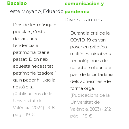
Bacalao
comunicación y
Leste Moyano, Eduardo
pandemia
Diversos autors
Dins de les músiques
populars, s'està
Durant la crisi de la
donant una
COVID-19 es van
tendència a
posar en pràctica
patrimonialitzar el
múltiples iniciatives
passat. D'on naix
tecnològiques de
aquesta necessitat
caràcter solidari per
patrimonialitzadora i
part de la ciutadania i
quin paper hi juga la
dels activismes -de
nostàlgia...
forma orga...
(Publicacions de la
(Publicacions de la
Universitat de
Universitat de
València, 2024) · 318
València, 2023) · 212
pàg. · 19 €
pàg. · 18 €