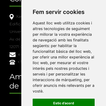
Fem servir cookies
Xarxa Vives d'Universitats
Aquest lloc web utilitza cookies i
Edifici Àgora
altres tecnologies de seguiment
Universitat Jaume I, local 10
per millorar la vostra experiència
Av. de Vicent Sos Baynat, s/n
de navegació amb les finalitats
següents:
per habilitar la
12071 Castelló de la Plana
funcionalitat bàsica del lloc web
,
e-buc@vives.org
per oferir una millor experiència al
+34 964 72 89 93
lloc web
,
per mesurar el vostre
interès pels nostres productes i
serveis i per personalitzar les
Amb el suport
interaccions de màrqueting
,
per
de
oferir anuncis més rellevants per a
vostè
.
Estic d’acord