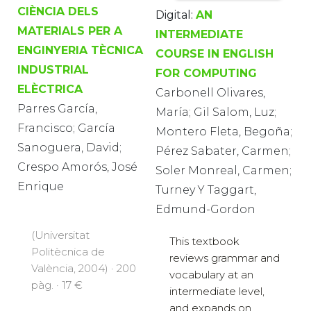
CIÈNCIA DELS
Digital:
AN
MATERIALS PER A
INTERMEDIATE
ENGINYERIA TÈCNICA
COURSE IN ENGLISH
INDUSTRIAL
FOR COMPUTING
ELÈCTRICA
Carbonell Olivares,
Parres García,
María; Gil Salom, Luz;
Francisco; García
Montero Fleta, Begoña;
Sanoguera, David;
Pérez Sabater, Carmen;
Crespo Amorós, José
Soler Monreal, Carmen;
Enrique
Turney Y Taggart,
Edmund-Gordon
(Universitat
This textbook
Politècnica de
reviews grammar and
València, 2004) · 200
vocabulary at an
pàg. · 17 €
intermediate level,
and expands on