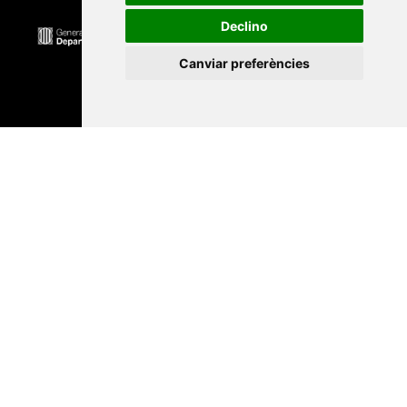
Declino
Canviar preferències
Universitat Abat Oliba CEU
•
Universitat d'Alacant
•
Universitat d'Andorra
•
Universitat Autònoma de
Barcelona
•
Universitat de Barcelona
•
Universitat
CEU Cardenal Herrera
•
Universitat de Girona
•
Universitat de les Illes Balears
•
Universitat
Internacional de Catalunya
•
Universitat Jaume I
•
Universitat de Lleida
•
Universitat Miguel Hernández
d'Elx
•
Universitat Oberta de Catalunya
•
Universitat
de Perpinyà Via Domitia
•
Universitat Politècnica de
Catalunya
•
Universitat Politècnica de València
•
Universitat Pompeu Fabra
•
Universitat Ramon Llull
•