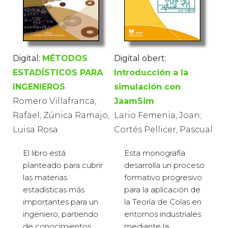
Digital:
MÉTODOS
Digital obert:
ESTADÍSTICOS PARA
Introducción a la
INGENIEROS
simulación con
Romero Villafranca,
JaamSim
Rafael; Zúnica Ramajo,
Lario Femenia, Joan;
Luisa Rosa
Cortés Pellicer, Pascual
El libro está
Esta monografía
planteado para cubrir
desarrolla un proceso
las materias
formativo progresivo
estadísticas más
para la aplicación de
importantes para un
la Teoría de Colas en
ingeniero, partiendo
entornos industriales
de conocimientos
mediante la