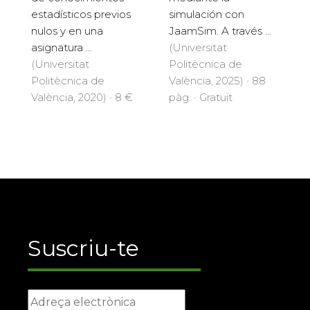
estadísticos previos
simulación con
nulos y en una
JaamSim. A través ...
asignatura ...
(Universitat
(Universitat
Politècnica de
Politècnica de
València, 2025) · 88
València, 2020) · 8 €
pàg. · Gratuït
Suscriu-te