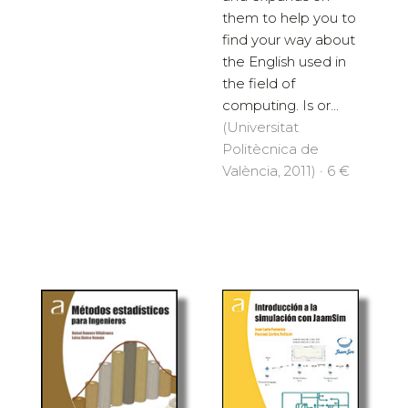
them to help you to
find your way about
the English used in
the field of
computing. Is or...
(Universitat
Politècnica de
València, 2011) · 6 €