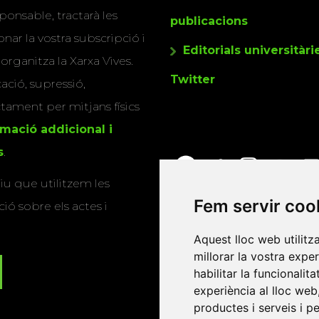
ponsable, tractarà les
publicacions
nar la vostra subscripció i
Editorials universitàri
 organitza la Xarxa Vives.
Twitter
cació, supressió,
actament per mitjans físics
rmació addicional i
s
.
u que utilitzem les
Fem servir coo
ió sobre els actes i
Aquest lloc web utilitz
millorar la vostra expe
habilitar la funcionalit
experiència al lloc web
productes i serveis i p