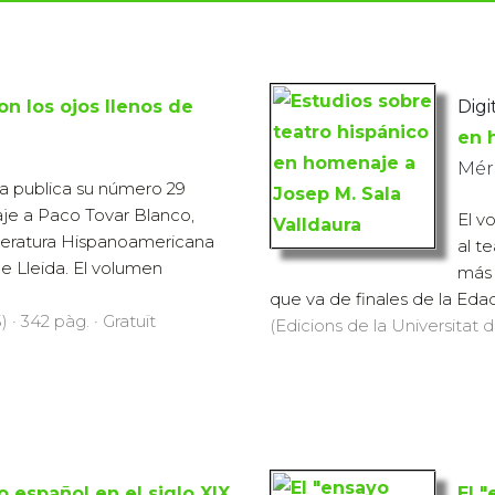
on los ojos llenos de
Digit
en 
Mér
ura publica su número 29
je a Paco Tovar Blanco,
El v
iteratura Hispanoamericana
al t
de Lleida. El volumen
más 
que va de finales de la Edad
 · 342 pàg. · Gratuït
(Edicions de la Universitat d
o español en el siglo XIX.
El 