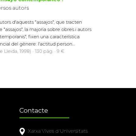
ersos autors
autors d'aquests "assajos", que tracten
e "assajos", la majoria sobre obres i autors
temporanis", fixen una característica
ncial del gènere: l'actitud person...
e Lleida, 1998) · 130 pàg. · 9 €
Contacte
Xarxa Vives d'Universitats