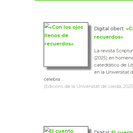
Digital obert:
«C
recuerdos»
La revista Script
(2025) en homena
catedrático de L
en la Universitat 
celebra ...
(Edicions de la Universitat de Lleida, 2025)
Digital:
El cuent