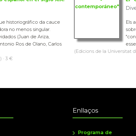
Div
ue historiográfico da cauce
Els 
dora no menos singular.
sobr
vidados (Juan de Ariza,
"con
ntonio Ros de Olano, Carlos
esse
(Edicions de la Universitat d
) · 3 €
Enllaços
Programa de