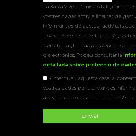
La Xarxa Vives d’Universitats, com a res
vostres dades amb la finalitat de gestio
informar-vos dels actes i activitats que
Podeu exercir els drets d’accés, rectifi
portabilitat, limitació o oposició al tr
o electrònics. Podeu consultar la
info
detallada sobre protecció de dade
Si marqueu aquesta casella, consenti
vostres dades per a enviar-vos informac
activitats que organitza la Xarxa Vives.