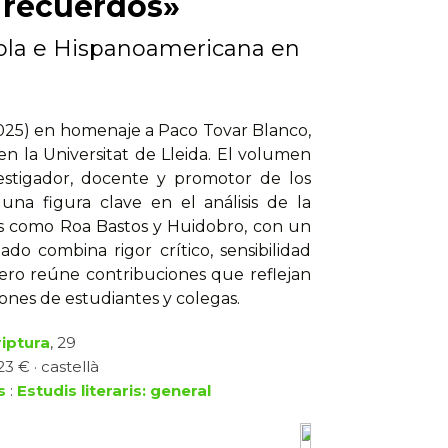
e recuerdos»
ñola e Hispanoamericana en
2025) en homenaje a Paco Tovar Blanco,
n la Universitat de Lleida. El volumen
estigador, docente y promotor de los
una figura clave en el análisis de la
ores como Roa Bastos y Huidobro, con un
do combina rigor crítico, sensibilidad
ero reúne contribuciones que reflejan
ones de estudiantes y colegas.
riptura
, 29
3 € · castellà
s
:
Estudis literaris: general