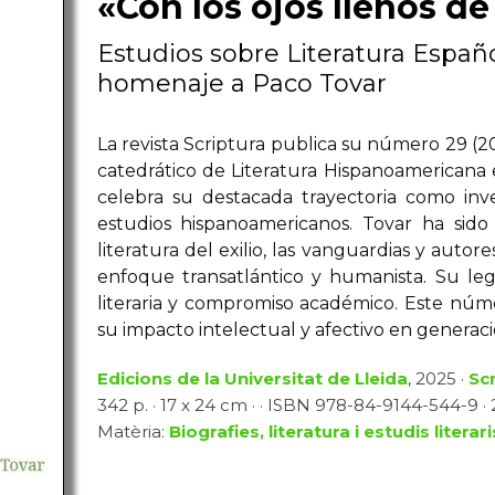
«Con los ojos llenos d
Estudios sobre Literatura Espa
homenaje a Paco Tovar
La revista Scriptura publica su número 29 (
catedrático de Literatura Hispanoamericana e
celebra su destacada trayectoria como inv
estudios hispanoamericanos. Tovar ha sido 
literatura del exilio, las vanguardias y aut
enfoque transatlántico y humanista. Su lega
literaria y compromiso académico. Este núm
su impacto intelectual y afectivo en generaci
Edicions de la Universitat de Lleida
, 2025 ·
Sc
342 p. · 17 x 24 cm · · ISBN 978-84-9144-544-9 · 2
Matèria:
Biografies, literatura i estudis literari