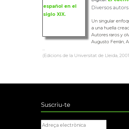
Diversos autors
Un singular enfoq
a una huella crea
Autores raros y ol
Augusto Ferrán, A
...
(Edicions de la Universitat de Lleida, 2001
Suscriu-te