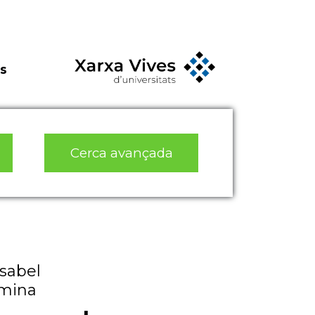
s
Cerca avançada
Isabel
smina