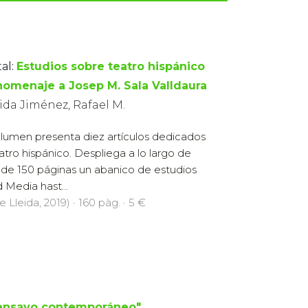
al:
Estudios sobre teatro hispánico
homenaje a Josep M. Sala Valldaura
ida Jiménez, Rafael M.
olumen presenta diez artículos dedicados
eatro hispánico. Despliega a lo largo de
de 150 páginas un abanico de estudios
 Media hast...
e Lleida, 2019) · 160 pàg. · 5 €
"ensayo contemporáneo".