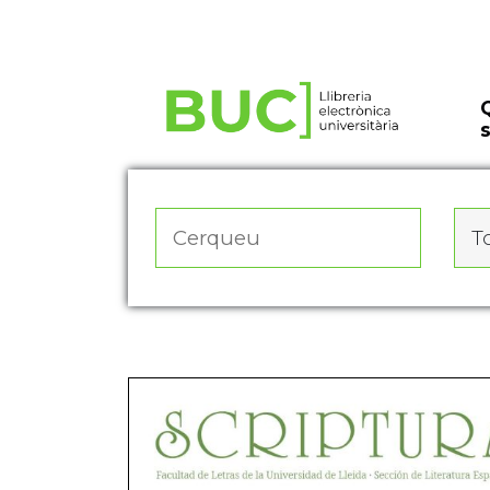
Actualitza les preferències de les cookies
To