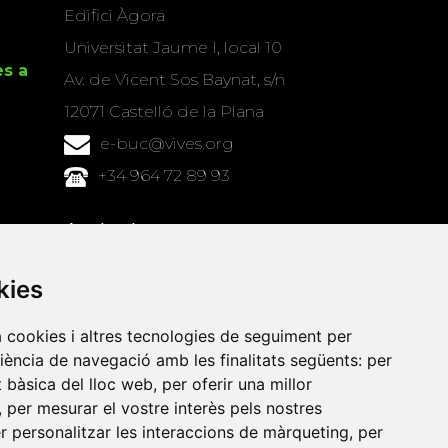
Edifici Àgora
Universitat Jaume I, local 10
es a
Av. de Vicent Sos Baynat, s/n
12071 Castelló de la Plana
e-buc@vives.org
+34 964 72 89 93
Amb el suport
de
kies
a cookies i altres tecnologies de seguiment per
riència de navegació amb les finalitats següents:
per
at bàsica del lloc web
,
per oferir una millor
,
per mesurar el vostre interès pels nostres
er personalitzar les interaccions de màrqueting
,
per