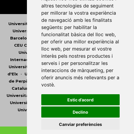
altres tecnologies de seguiment
per millorar la vostra experiència
de navegació amb les finalitats
Universitat Abat Oliba CEU
•
Universitat d'Alacant
•
següents:
per habilitar la
Universitat d'Andorra
•
Universitat Autònoma de
funcionalitat bàsica del lloc web
,
Barcelona
•
Universitat de Barcelona
•
Universitat
per oferir una millor experiència al
CEU Cardenal Herrera
•
Universitat de Girona
•
lloc web
,
per mesurar el vostre
Universitat de les Illes Balears
•
Universitat
interès pels nostres productes i
Internacional de Catalunya
•
Universitat Jaume I
•
serveis i per personalitzar les
Universitat de Lleida
•
Universitat Miguel Hernández
interaccions de màrqueting
,
per
d'Elx
•
Universitat Oberta de Catalunya
•
Universitat
oferir anuncis més rellevants per a
de Perpinyà Via Domitia
•
Universitat Politècnica de
vostè
.
Catalunya
•
Universitat Politècnica de València
•
Universitat Pompeu Fabra
•
Universitat Ramon Llull
•
Estic d’acord
Universitat Rovira i Virgili
•
Universitat de Sàsser
•
Universitat de València
•
Universitat de Vic -
Declino
Universitat Central de Catalunya
Canviar preferències
Copyright © 2026
-
Xarxa Vives d'Universitats