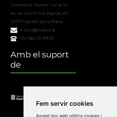
Universitat Jaume I, local 10
Av. de Vicent Sos Baynat, s/n
12071 Castelló de la Plana
e-buc@vives.org
+34 964 72 89 93
Amb el suport
de
Fem servir cookies
Aquest lloc web utilitza cookies i