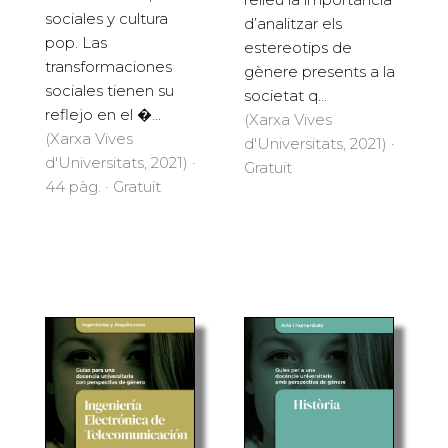
sociales y cultura
d’analitzar els
pop. Las
estereotips de
transformaciones
gènere presents a la
sociales tienen su
societat q...
reflejo en el �...
(Xarxa Vives
(Xarxa Vives
d'Universitats, 2021) ·
d'Universitats, 2021) ·
Gratuït
44 pàg. · Gratuït