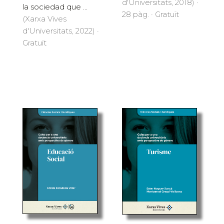
d'Universitats, 2018) ·
la sociedad que ...
28 pàg. · Gratuït
(Xarxa Vives
d'Universitats, 2022) ·
Gratuït