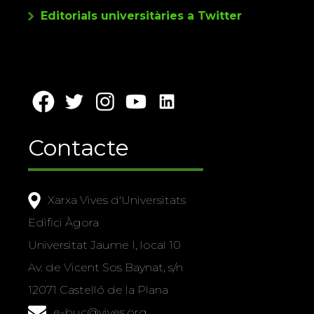
Editorials universitàries a Twitter
Contacte
Xarxa Vives d'Universitats
Edifici Àgora
Universitat Jaume I, local 10
Av. de Vicent Sos Baynat, s/n
12071 Castelló de la Plana
e-buc@vives.org