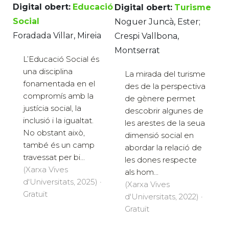
Digital obert:
Educació
Digital obert:
Turisme
Social
Noguer Juncà, Ester;
Foradada Villar, Mireia
Crespi Vallbona,
Montserrat
L’Educació Social és
una disciplina
La mirada del turisme
fonamentada en el
des de la perspectiva
compromís amb la
de gènere permet
justícia social, la
descobrir algunes de
inclusió i la igualtat.
les arestes de la seua
No obstant això,
dimensió social en
també és un camp
abordar la relació de
travessat per bi...
les dones respecte
(Xarxa Vives
als hom...
d'Universitats, 2025) ·
(Xarxa Vives
Gratuït
d'Universitats, 2022) ·
Gratuït