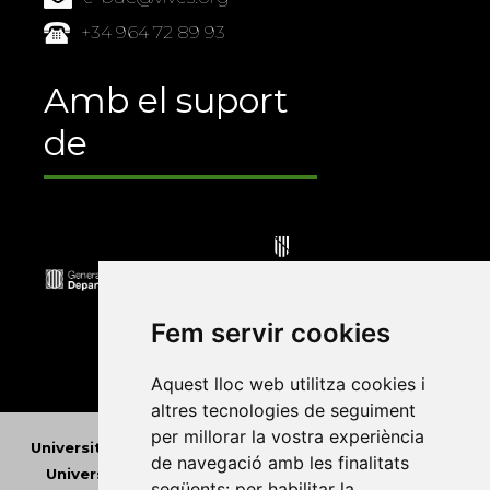
+34 964 72 89 93
Amb el suport
de
Fem servir cookies
Aquest lloc web utilitza cookies i
altres tecnologies de seguiment
per millorar la vostra experiència
Universitat Abat Oliba CEU
•
Universitat d'Alacant
•
de navegació amb les finalitats
Universitat d'Andorra
•
Universitat Autònoma de
següents:
per habilitar la