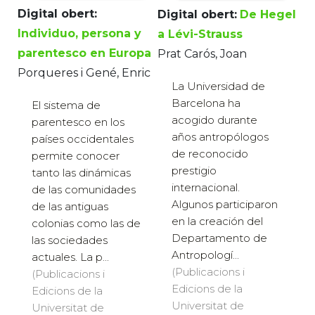
Digital obert:
Digital obert:
De Hegel
Individuo, persona y
a Lévi-Strauss
parentesco en Europa
Prat Carós, Joan
Porqueres i Gené, Enric
La Universidad de
Barcelona ha
El sistema de
acogido durante
parentesco en los
años antropólogos
países occidentales
de reconocido
permite conocer
prestigio
tanto las dinámicas
internacional.
de las comunidades
Algunos participaron
de las antiguas
en la creación del
colonias como las de
Departamento de
las sociedades
Antropologí...
actuales. La p...
(Publicacions i
(Publicacions i
Edicions de la
Edicions de la
Universitat de
Universitat de