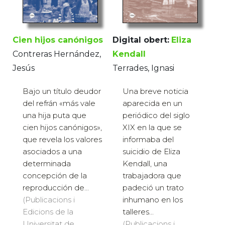
Cien hijos canónigos
Digital obert:
Eliza
Contreras Hernández,
Kendall
Jesús
Terrades, Ignasi
Bajo un título deudor
Una breve noticia
del refrán «más vale
aparecida en un
una hija puta que
periódico del siglo
cien hijos canónigos»,
XIX en la que se
que revela los valores
informaba del
asociados a una
suicidio de Eliza
determinada
Kendall, una
concepción de la
trabajadora que
reproducción de...
padeció un trato
(Publicacions i
inhumano en los
Edicions de la
talleres...
Universitat de
(Publicacions i