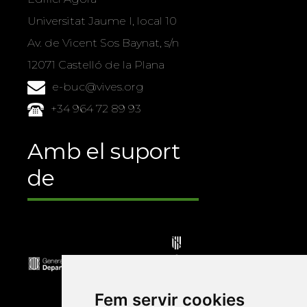
Universitat Jaume I, local 10
Av. de Vicent Sos Baynat, s/n
12071 Castelló de la Plana
e-buc@vives.org
+34 964 72 89 93
Amb el suport
de
Fem servir cookies