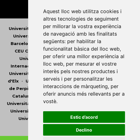
Aquest lloc web utilitza cookies i
altres tecnologies de seguiment
per millorar la vostra experiència
Universitat Abat Oliba CEU
•
Universitat d'Alacant
•
de navegació amb les finalitats
Universitat d'Andorra
•
Universitat Autònoma de
següents:
per habilitar la
Barcelona
•
Universitat de Barcelona
•
Universitat
funcionalitat bàsica del lloc web
,
CEU Cardenal Herrera
•
Universitat de Girona
•
per oferir una millor experiència al
Universitat de les Illes Balears
•
Universitat
lloc web
,
per mesurar el vostre
Internacional de Catalunya
•
Universitat Jaume I
•
interès pels nostres productes i
Universitat de Lleida
•
Universitat Miguel Hernández
serveis i per personalitzar les
d'Elx
•
Universitat Oberta de Catalunya
•
Universitat
interaccions de màrqueting
,
per
de Perpinyà Via Domitia
•
Universitat Politècnica de
oferir anuncis més rellevants per a
Catalunya
•
Universitat Politècnica de València
•
vostè
.
Universitat Pompeu Fabra
•
Universitat Ramon Llull
•
Universitat Rovira i Virgili
•
Universitat de Sàsser
•
Estic d’acord
Universitat de València
•
Universitat de Vic -
Universitat Central de Catalunya
Declino