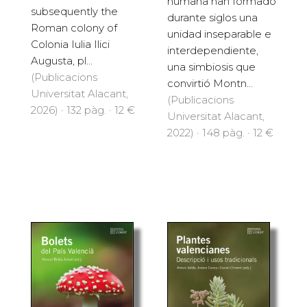
humana han formado
subsequently the
durante siglos una
Roman colony of
unidad inseparable e
Colonia Iulia Ilici
interdependiente,
Augusta, pl...
una simbiosis que
(Publicacions
convirtió Montn...
Universitat Alacant,
(Publicacions
2026) · 132 pàg. · 12 €
Universitat Alacant,
2022) · 148 pàg. · 12 €