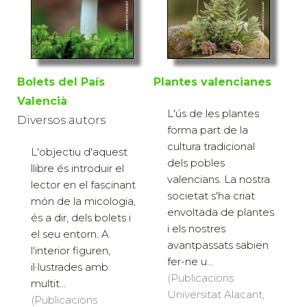
Bolets del País
Plantes valencianes
Valencià
L'ús de les plantes
Diversos autors
forma part de la
cultura tradicional
L'objectiu d'aquest
dels pobles
llibre és introduir el
valencians. La nostra
lector en el fascinant
societat s'ha criat
món de la micologia,
envoltada de plantes
és a dir, dels bolets i
i els nostres
el seu entorn. A
avantpassats sabien
l'interior figuren,
fer-ne u...
il·lustrades amb
(Publicacions
multit...
Universitat Alacant,
(Publicacions