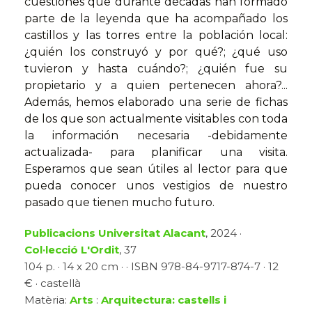
cuestiones que durante décadas han formado
parte de la leyenda que ha acompañado los
castillos y las torres entre la población local:
¿quién los construyó y por qué?; ¿qué uso
tuvieron y hasta cuándo?; ¿quién fue su
propietario y a quien pertenecen ahora?...
Además, hemos elaborado una serie de fichas
de los que son actualmente visitables con toda
la información necesaria -debidamente
actualizada- para planificar una visita.
Esperamos que sean útiles al lector para que
pueda conocer unos vestigios de nuestro
pasado que tienen mucho futuro.
Publicacions Universitat Alacant
, 2024 ·
Col·lecció L'Ordit
, 37
104 p. · 14 x 20 cm · · ISBN 978-84-9717-874-7 · 12
€ · castellà
Matèria:
Arts
:
Arquitectura: castells i