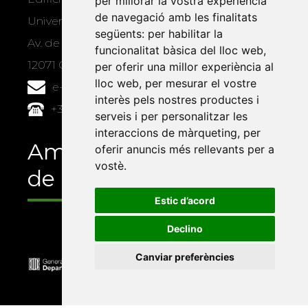
per millorar la vostra experiència
de navegació amb les finalitats
Universitat Jaume I, local 10
següents:
per habilitar la
Av. de Vicent Sos Baynat, s/n
funcionalitat bàsica del lloc web
,
12071 Castelló de la Plana
per oferir una millor experiència al
lloc web
,
per mesurar el vostre
e-buc@vives.org
interès pels nostres productes i
+34 964 72 89 93
serveis i per personalitzar les
interaccions de màrqueting
,
per
Amb el suport
oferir anuncis més rellevants per a
vostè
.
de
Estic d’acord
Declino
Canviar preferències