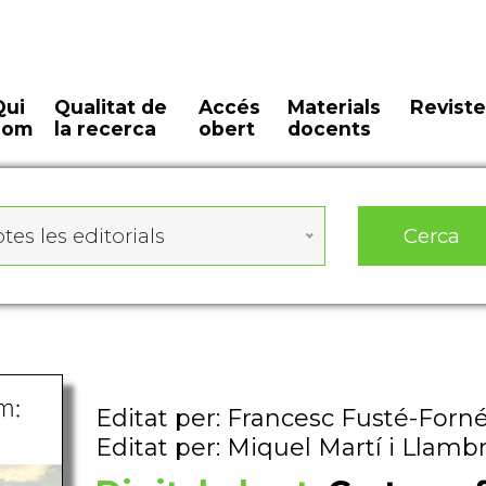
Qui
Qualitat de
Accés
Materials
Reviste
som
la recerca
obert
docents
Cerca
tes les editorials
Editat per: Francesc Fusté-Forn
Editat per: Miquel Martí i Llamb