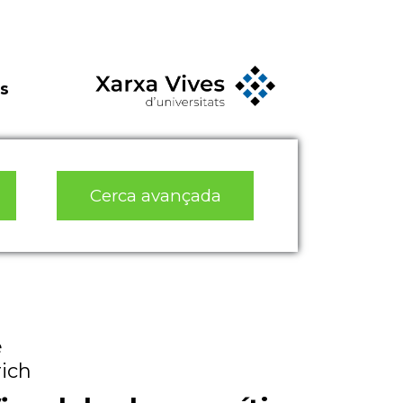
s
Cerca avançada
é
rich