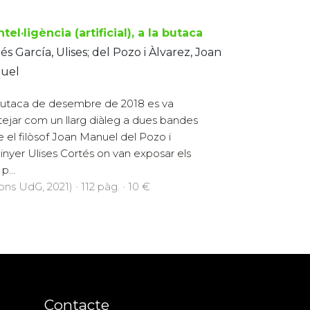
ntel·ligència (artificial), a la butaca
és García, Ulises; del Pozo i Àlvarez, Joan
uel
utaca de desembre de 2018 es va
tejar com un llarg diàleg a dues bandes
e el filòsof Joan Manuel del Pozo i
ginyer Ulises Cortés on van exposar els
p...
ons UdG, 2021) · 112 pàg. · 10 €
Contacte