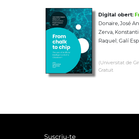
Digital obert:
F
Donaire, José An
Zerva, Konstant
Raquel; Galí Esp
(Universitat de Gi
Gratuït
Suscriu-te