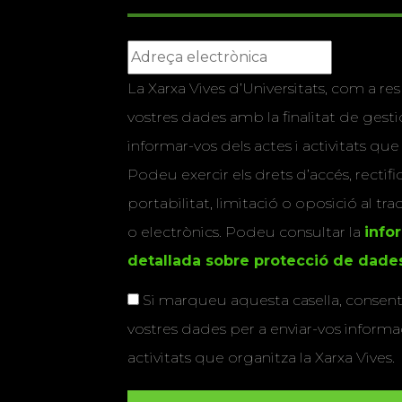
La Xarxa Vives d’Universitats, com a res
vostres dades amb la finalitat de gestio
informar-vos dels actes i activitats que
Podeu exercir els drets d’accés, rectifi
portabilitat, limitació o oposició al tr
o electrònics. Podeu consultar la
info
detallada sobre protecció de dade
Si marqueu aquesta casella, consenti
vostres dades per a enviar-vos informac
activitats que organitza la Xarxa Vives.