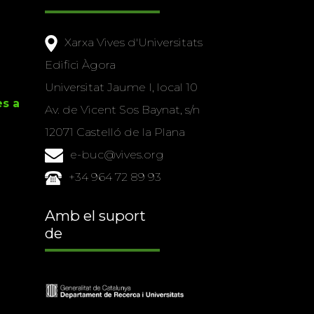
Xarxa Vives d'Universitats
Edifici Àgora
Universitat Jaume I, local 10
es a
Av. de Vicent Sos Baynat, s/n
12071 Castelló de la Plana
e-buc@vives.org
+34 964 72 89 93
Amb el suport
de