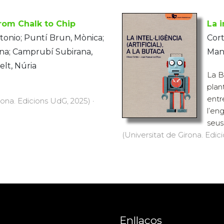
rom Chalk to Chip
La i
tonio; Puntí Brun, Mònica;
Cort
ina; Camprubí Subirana,
Man
elt, Núria
La B
plan
entr
rona. Edicions UdG, 2025) ·
l’en
seus 
(Universitat de Girona. Edici
Enllaços