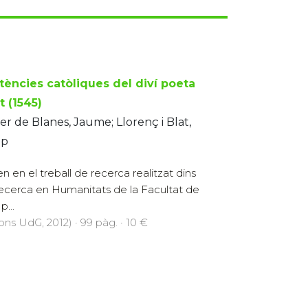
tències catòliques del diví poeta
t (1545)
er de Blanes, Jaume; Llorenç i Blat,
ep
n en el treball de recerca realitzat dins
 Recerca en Humanitats de la Facultat de
p...
ons UdG, 2012) · 99 pàg. · 10 €