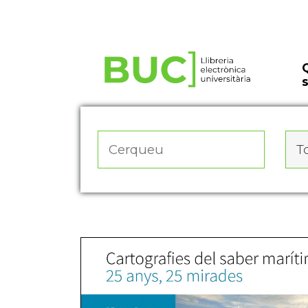
Actualitza les preferències de les cookies
To