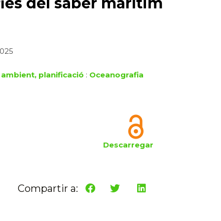
ies del saber marítim
2025
 ambient, planificació
:
Oceanografia
Descarregar
Compartir a: