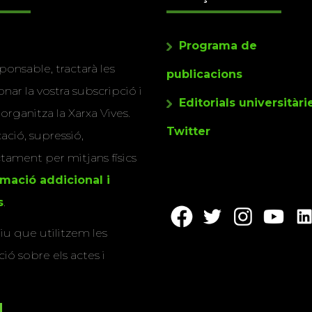
Programa de
ponsable, tractarà les
publicacions
nar la vostra subscripció i
Editorials universitàri
 organitza la Xarxa Vives.
Twitter
cació, supressió,
actament per mitjans físics
rmació addicional i
s
.
u que utilitzem les
ió sobre els actes i