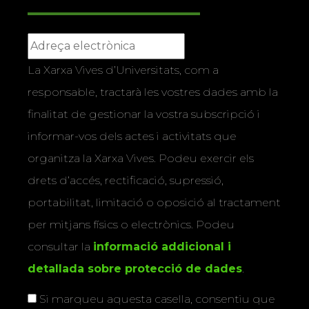
La Xarxa Vives d’Universitats, com a
responsable, tractarà les vostres dades amb la
finalitat de gestionar la vostra subscripció i
informar-vos dels actes i activitats que
organitza la Xarxa Vives. Podeu exercir els
drets d’accés, rectificació, supressió,
portabilitat, limitació o oposició al tractament
per mitjans físics o electrònics. Podeu
consultar la
informació addicional i
detallada sobre protecció de dades
.
Si marqueu aquesta casella, consentiu que