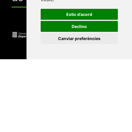
Estic d’acord
Declino
Canviar preferències
Universitat Abat Oliba CEU
•
Universitat d'Alacant
•
Universitat d'Andorra
•
Universitat Autònoma de
Barcelona
•
Universitat de Barcelona
•
Universitat
CEU Cardenal Herrera
•
Universitat de Girona
•
Universitat de les Illes Balears
•
Universitat
Internacional de Catalunya
•
Universitat Jaume I
•
Universitat de Lleida
•
Universitat Miguel Hernández
d'Elx
•
Universitat Oberta de Catalunya
•
Universitat