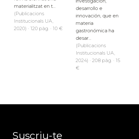
investigación,
materialitzat en t...
desarrollo e
(Publicacions
innovación, que en
Institucionals UA,
materia
2020) · 120 pàg. · 10 €
gastronómica ha
desar...
(Publicacions
Institucionals UA,
2024) · 208 pàg. · 15
€
Suscriu-te