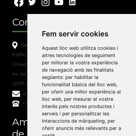
Contacte
Fem servir cookies
Xarxa Vives d'Universitats
Aquest lloc web utilitza cookies i
Edifici Àgora
altres tecnologies de seguiment
per millorar la vostra experiència
Universitat Jaume I, local 10
de navegació amb les finalitats
Av. de Vicent Sos Baynat, s/n
següents:
per habilitar la
12071 Castelló de la Plana
funcionalitat bàsica del lloc web
,
per oferir una millor experiència al
e-buc@vives.org
lloc web
,
per mesurar el vostre
+34 964 72 89 93
interès pels nostres productes i
serveis i per personalitzar les
Amb el suport
interaccions de màrqueting
,
per
oferir anuncis més rellevants per a
de
vostè
.