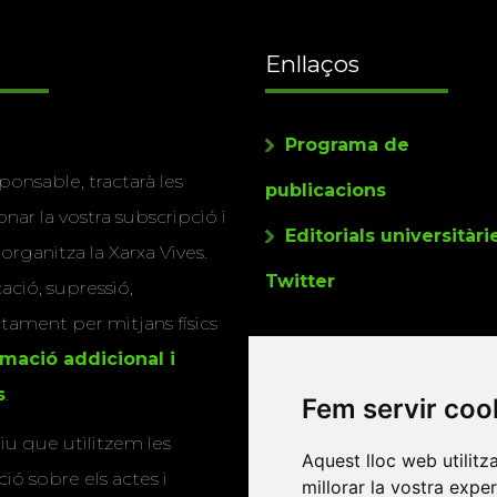
Enllaços
Programa de
ponsable, tractarà les
publicacions
nar la vostra subscripció i
Editorials universitàri
 organitza la Xarxa Vives.
Twitter
cació, supressió,
actament per mitjans físics
rmació addicional i
s
.
Fem servir coo
u que utilitzem les
Aquest lloc web utilitz
ió sobre els actes i
millorar la vostra expe