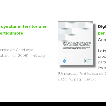
royectar el territorio en
Digi
certidumbre
per
Guas
ècnica de Catalunya.
La i
Politècnica, 2008) · 143 pàg. ·
proc
part
les p
(Universitat Politècnica de C
2021) · 72 pàg. · Gratuït