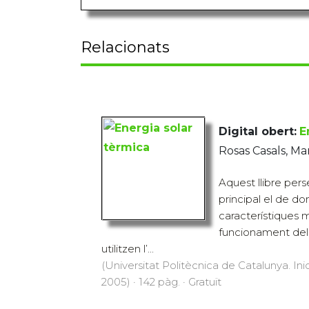
Relacionats
Digital obert:
E
Rosas Casals, Ma
Aquest llibre per
principal el de do
característiques 
funcionament del
utilitzen l’...
(Universitat Politècnica de Catalunya. Inic
2005) · 142 pàg. · Gratuït