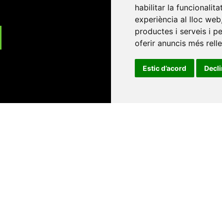
habilitar la funcionalit
experiència al lloc web
productes i serveis i p
oferir anuncis més rell
Estic d’acord
Decl
Universitat d'Andorra
•
Universitat Autònoma de Barcelona
es Balears
•
Universitat Internacional de Catalunya
•
Univers
Universitat de Perpinyà Via Domitia
•
Universitat Politècni
niversitat Rovira i Virgili
•
Universitat de Sàsser
•
Universita
Catalunya
Copyright © 2026
-
Xarxa Vives d'Universit