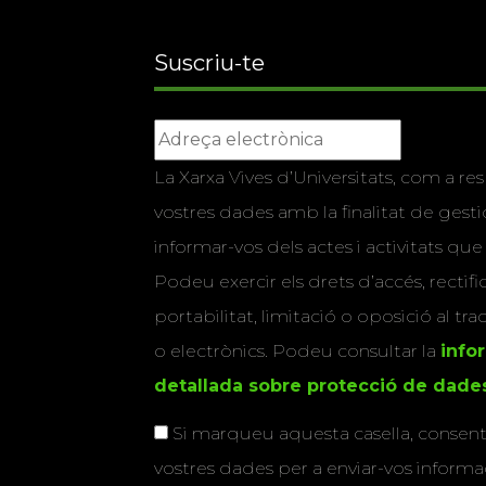
Suscriu-te
La Xarxa Vives d’Universitats, com a res
vostres dades amb la finalitat de gestio
informar-vos dels actes i activitats que
Podeu exercir els drets d’accés, rectifi
portabilitat, limitació o oposició al tr
o electrònics. Podeu consultar la
info
detallada sobre protecció de dade
Si marqueu aquesta casella, consenti
vostres dades per a enviar-vos informac