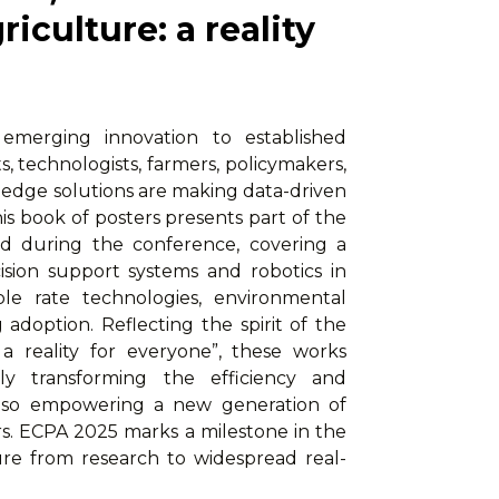
riculture: a reality
m emerging innovation to established
s, technologists, farmers, policymakers,
-edge solutions are making data-driven
his book of posters presents part of the
red during the conference, covering a
sion support systems and robotics in
able rate technologies, environmental
adoption. Reflecting the spirit of the
 a reality for everyone”, these works
y transforming the efficiency and
t also empowering a new generation of
rs. ECPA 2025 marks a milestone in the
ture from research to widespread real-