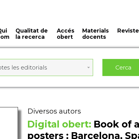
Qui
Qualitat de
Accés
Materials
Reviste
som
la recerca
obert
docents
Cerca
tes les editorials
Diversos autors
Digital obert:
Book of a
posters : Barcelona, Sp