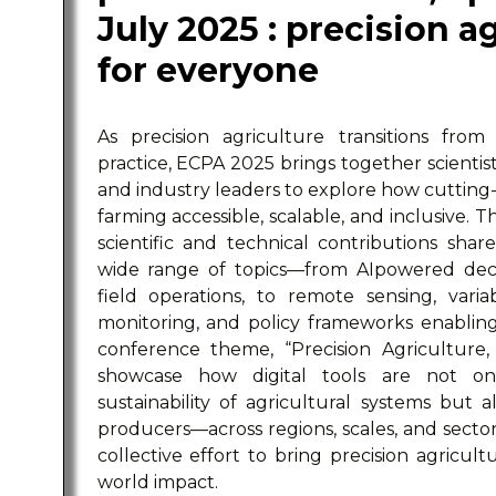
July 2025 : precision ag
for everyone
As precision agriculture transitions fro
practice, ECPA 2025 brings together scientist
and industry leaders to explore how cutting
farming accessible, scalable, and inclusive. T
scientific and technical contributions sha
wide range of topics—from AIpowered deci
field operations, to remote sensing, vari
monitoring, and policy frameworks enabling 
conference theme, “Precision Agriculture,
showcase how digital tools are not onl
sustainability of agricultural systems bu
producers—across regions, scales, and secto
collective effort to bring precision agricul
world impact.