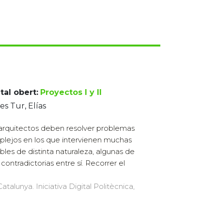
tal obert:
Proyectos I y II
es Tur, Elías
arquitectos deben resolver problemas
lejos en los que intervienen muchas
ables de distinta naturaleza, algunas de
 contradictorias entre sí. Recorrer el
atalunya. Iniciativa Digital Politècnica,