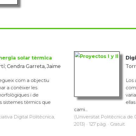
nergia solar tèrmica
Digi
rtí; Cendra Garreta, Jaime
Torr
segueix com a objectiu
Los 
nar a conèixer les
comp
morfològiques i de
vari
s sistemes tèrmics que
ellas
cami...
iativa Digital Politècnica,
(Universitat Politècnica de C
2013) · 127 pàg. · Gratuït