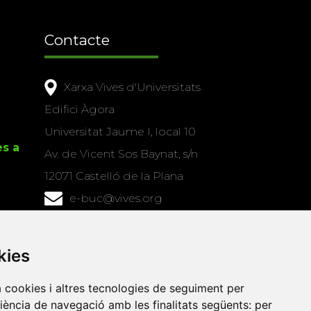
Contacte
Xarxa Vives d'Universitats
Edifici Àgora
Universitat Jaume I, local 10
es a
Av. de Vicent Sos Baynat, s/n
12071 Castelló de la Plana
e-buc@vives.org
+34 964 72 89 93
kies
Amb el suport
de
a cookies i altres tecnologies de seguiment per
riència de navegació amb les finalitats següents:
per