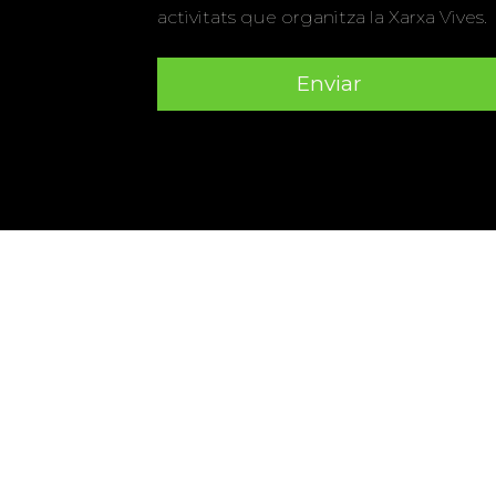
activitats que organitza la Xarxa Vives.
Universitat Abat Oliba CEU
•
Universitat d'Alacant
•
Herrera
•
Universitat de Girona
•
Universitat de les Ill
Hernández d'Elx
•
Universitat Oberta de Catalunya
•
Universitat Pompeu Fabra
•
Universitat Ramon Llull
•
U