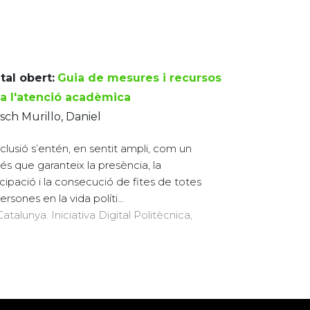
tal obert:
Guia de mesures i recursos
 a l'atenció acadèmica
ch Murillo, Daniel
nclusió s’entén, en sentit ampli, com un
és que garanteix la presència, la
icipació i la consecució de fites de totes
ersones en la vida políti...
atalunya. Iniciativa Digital Politècnica,