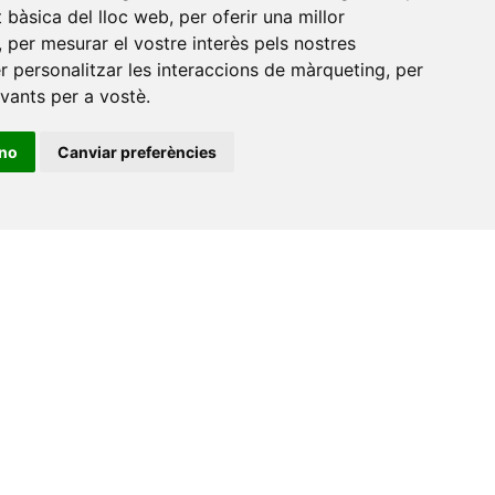
at bàsica del lloc web
,
per oferir una millor
,
per mesurar el vostre interès pels nostres
er personalitzar les interaccions de màrqueting
,
per
evants per a vostè
.
ino
Canviar preferències
•
Universitat de Barcelona
•
Universitat CEU Cardenal
itat Jaume I
•
Universitat de Lleida
•
Universitat Miguel
ca de Catalunya
•
Universitat Politècnica de València
•
t de València
•
Universitat de Vic - Universitat Central de
ats