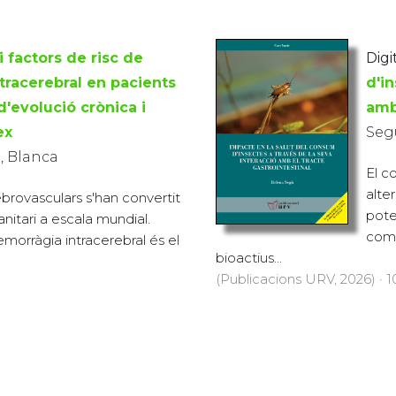
 factors de risc de
Digit
tracerebral en pacients
d'in
'evolució crònica i
amb
ex
Seg
, Blanca
El c
alte
ebrovasculars s'han convertit
poten
nitari a escala mundial.
com 
emorràgia intracerebral és el
bioactius...
(Publicacions URV, 2026) · 1