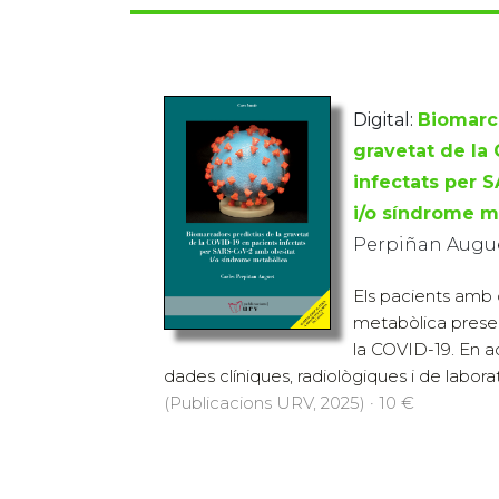
Digital:
Biomarca
gravetat de la
infectats per 
i/o síndrome m
Perpiñan Augue
Els pacients amb 
metabòlica presen
la COVID-19. En aq
dades clíniques, radiològiques i de laborato
(Publicacions URV, 2025) · 10 €