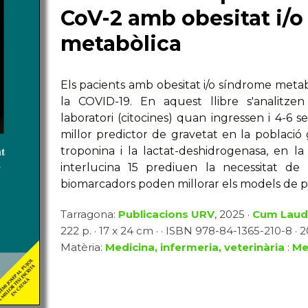
CoV-2 amb obesitat i/
metabòlica
Els pacients amb obesitat i/o síndrome metab
la COVID-19. En aquest llibre s'analitzen
laboratori (citocines) quan ingressen i 4-6 s
millor predictor de gravetat en la població 
troponina i la lactat-deshidrogenasa, en la 
interlucina 15 prediuen la necessitat de
biomarcadors poden millorar els models de pr
Tarragona:
Publicacions URV
, 2025 ·
Cum Laud
222 p. · 17 x 24 cm · · ISBN 978-84-1365-210-8 · 
Matèria:
Medicina, infermeria, veterinària
:
Med