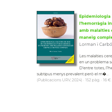
Epidemiologia i
l'hemorràgia in
amb malalties d
maneig compl
Lorman i Carbó
Les malalties cer
en un problema sa
D'entre totes, l?h
subtipus menys prevalent però el m�...
(Publicacions URV, 2024) · 152 pàg. · 16 €