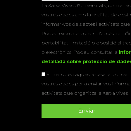
La Xarxa Vives d’Universitats, com a res
vostres dades amb la finalitat de gestio
informar-vos dels actes i activitats que
Podeu exercir els drets d’accés, rectifi
portabilitat, limitació o oposició al tr
o electrònics. Podeu consultar la
info
detallada sobre protecció de dade
Si marqueu aquesta casella, consenti
vostres dades per a enviar-vos informac
activitats que organitza la Xarxa Vives.