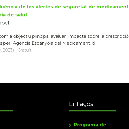
fluència de les alertes de seguretat de medicaments
ria de salut
abel
om a objectiu principal avaluar l'impacte sobre la prescripc
 per l'Agència Espanyola del Medicament, d...
 2023) · Gratuït
Enllaços
Programa de