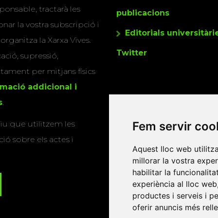
ponsable, tractarà les
publicacions
nar la vostra subscripció i
Editorials universitàri
 organitza la Xarxa Vives.
Twitter
cació, supressió,
actament per mitjans físics
rmació addicional i
s
.
Fem servir coo
u que utilitzem les
ió sobre els actes i
Aquest lloc web utilitz
millorar la vostra expe
habilitar la funcionalit
experiència al lloc web
productes i serveis i p
oferir anuncis més rell