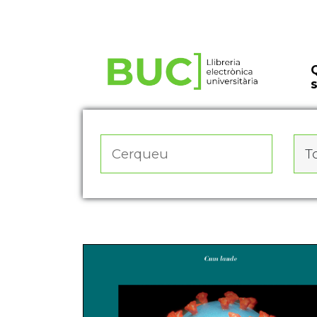
Actualitza les preferències de les cookies
To