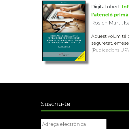
Digital obert:
In
l'atenció primà
Rosich Martí, Is
Aquest volum té c
seguretat, emeses
(Publicacions URV,
Suscriu-te