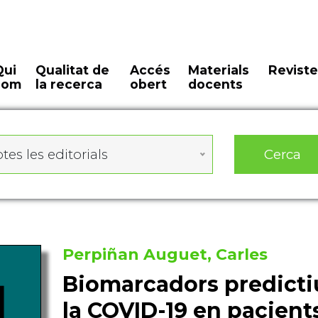
Qui
Qualitat de
Accés
Materials
Reviste
som
la recerca
obert
docents
Cerca
tes les editorials
Perpiñan Auguet, Carles
Biomarcadors predictiu
la COVID-19 en pacient