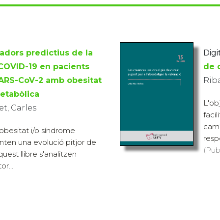
dors predictius de la
Digi
 COVID-19 en pacients
de 
SARS-CoV-2 amb obesitat
Riba
etabòlica
L'ob
t, Carles
facil
camí
obesitat i/o síndrome
respe
ten una evolució pitjor de
(Pub
uest llibre s'analitzen
r...