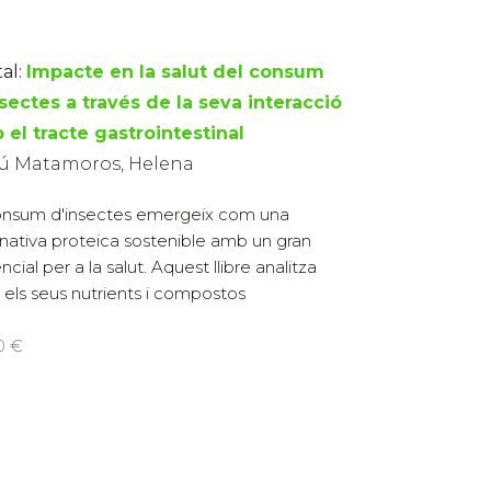
al:
Impacte en la salut del consum
sectes a través de la seva interacció
 el tracte gastrointestinal
ú Matamoros, Helena
onsum d'insectes emergeix com una
rnativa proteica sostenible amb un gran
cial per a la salut. Aquest llibre analitza
els seus nutrients i compostos
0 €