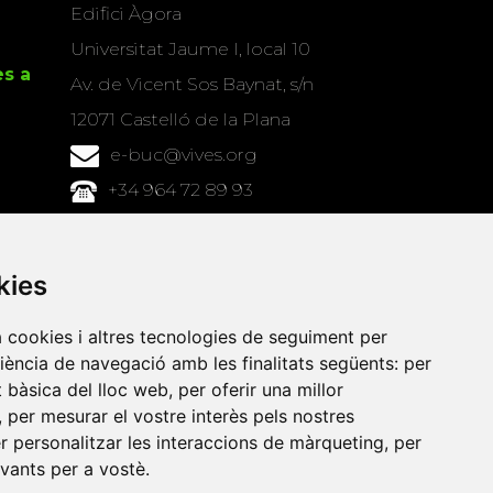
Edifici Àgora
Universitat Jaume I, local 10
es a
Av. de Vicent Sos Baynat, s/n
12071 Castelló de la Plana
e-buc@vives.org
+34 964 72 89 93
Amb el suport
de
kies
a cookies i altres tecnologies de seguiment per
riència de navegació amb les finalitats següents:
per
at bàsica del lloc web
,
per oferir una millor
,
per mesurar el vostre interès pels nostres
er personalitzar les interaccions de màrqueting
,
per
evants per a vostè
.