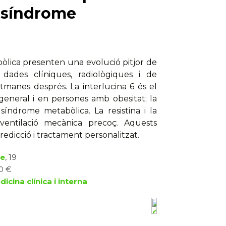
o síndrome
òlica presenten una evolució pitjor de
 dades clíniques, radiològiques i de
etmanes després. La interlucina 6 és el
general i en persones amb obesitat; la
síndrome metabòlica. La resistina i la
 ventilació mecànica precoç. Aquests
edicció i tractament personalitzat.
e
, 19
20 €
icina clínica i interna