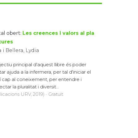
tal obert:
Les creences i valors al pla
cures
 i Bellera, Lydia
jectiu principal d'aquest llibre és poder
itar ajuda a la infermera, per tal d'iniciar el
 cap al coneixement, per entendre i
ctar la pluralitat i diversit...
licacions URV, 2019) · Gratuït