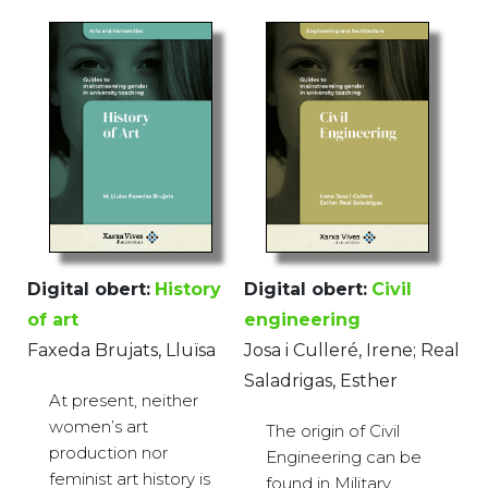
Digital obert:
History
Digital obert:
Civil
of art
engineering
Faxeda Brujats, Lluïsa
Josa i Culleré, Irene; Real
Saladrigas, Esther
At present, neither
women’s art
The origin of Civil
production nor
Engineering can be
feminist art history is
found in Military