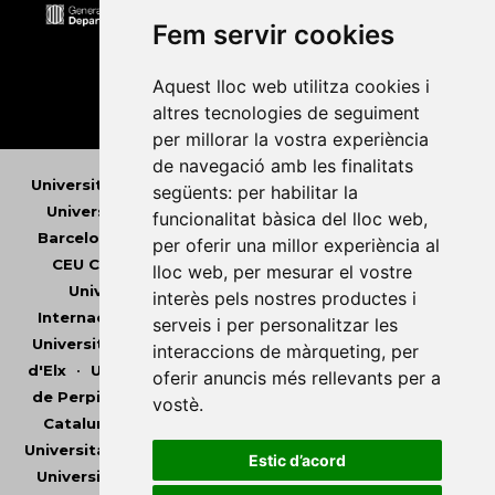
Fem servir cookies
Aquest lloc web utilitza cookies i
altres tecnologies de seguiment
per millorar la vostra experiència
de navegació amb les finalitats
Universitat Abat Oliba CEU
•
Universitat d'Alacant
•
següents:
per habilitar la
Universitat d'Andorra
•
Universitat Autònoma de
funcionalitat bàsica del lloc web
,
Barcelona
•
Universitat de Barcelona
•
Universitat
per oferir una millor experiència al
CEU Cardenal Herrera
•
Universitat de Girona
•
lloc web
,
per mesurar el vostre
Universitat de les Illes Balears
•
Universitat
interès pels nostres productes i
Internacional de Catalunya
•
Universitat Jaume I
•
serveis i per personalitzar les
Universitat de Lleida
•
Universitat Miguel Hernández
interaccions de màrqueting
,
per
d'Elx
•
Universitat Oberta de Catalunya
•
Universitat
oferir anuncis més rellevants per a
de Perpinyà Via Domitia
•
Universitat Politècnica de
vostè
.
Catalunya
•
Universitat Politècnica de València
•
Universitat Pompeu Fabra
•
Universitat Ramon Llull
•
Estic d’acord
Universitat Rovira i Virgili
•
Universitat de Sàsser
•