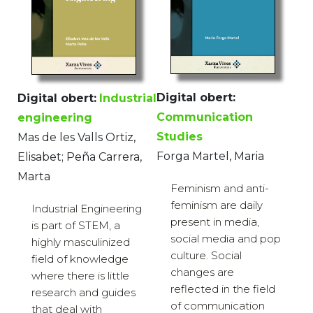
Digital obert:
Digital obert:
Industrial
Communication
engineering
Studies
Mas de les Valls Ortiz,
Forga Martel, Maria
Elisabet; Peña Carrera,
Marta
Feminism and anti-
feminism are daily
Industrial Engineering
present in media,
is part of STEM, a
social media and pop
highly masculinized
culture. Social
field of knowledge
changes are
where there is little
reflected in the field
research and guides
of communication
that deal with