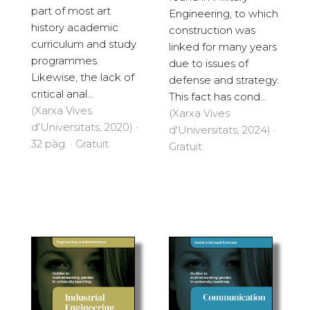
part of most art
Engineering, to which
history academic
construction was
curriculum and study
linked for many years
programmes.
due to issues of
Likewise, the lack of
defense and strategy.
critical anal...
This fact has cond...
(Xarxa Vives
(Xarxa Vives
d'Universitats, 2020) ·
d'Universitats, 2024) ·
32 pàg. · Gratuït
Gratuït