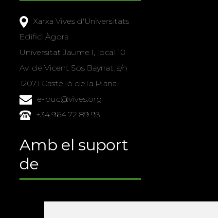
Xarxa Vives d'Universitats
Edifici Àgora
Universitat Jaume I, local 10
Av. de Vicent Sos Baynat, s/n
12071 Castelló de la Plana
e-buc@vives.org
+34 964 72 89 93
Amb el suport
de