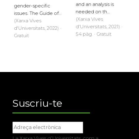
and an analysis is
gender-specific
needed on th...
issues. The Guide of...
(Xarxa Vives
(Xarxa Vives
d'Universitats, 2021) ·
d'Universitats, 2022) ·
54 pàg. · Gratuït
Gratuït
Suscriu-te
La Xarxa Vives d’Universitats, com a