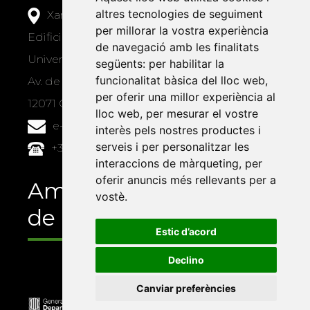
altres tecnologies de seguiment
Xarxa Vives d'Universitats
per millorar la vostra experiència
Edifici Àgora
de navegació amb les finalitats
Universitat Jaume I, local 10
següents:
per habilitar la
funcionalitat bàsica del lloc web
,
Av. de Vicent Sos Baynat, s/n
per oferir una millor experiència al
12071 Castelló de la Plana
lloc web
,
per mesurar el vostre
e-buc@vives.org
interès pels nostres productes i
serveis i per personalitzar les
+34 964 72 89 93
interaccions de màrqueting
,
per
oferir anuncis més rellevants per a
Amb el suport
vostè
.
de
Estic d’acord
Declino
Canviar preferències