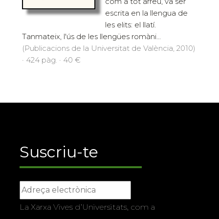
com a tot arreu, va ser
escrita en la llengua de
les elits: el llatí.
Tanmateix, l'ús de les llengües romàni...
(Publicacions de la Universitat de València, 2010)
· 424 pàg. · 40 €
Suscriu-te
La Xarxa Vives d’Universitats, com a