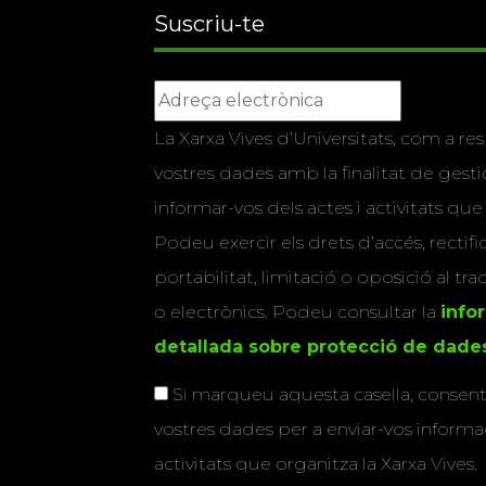
Suscriu-te
La Xarxa Vives d’Universitats, com a res
vostres dades amb la finalitat de gestio
informar-vos dels actes i activitats que
Podeu exercir els drets d’accés, rectifi
portabilitat, limitació o oposició al tr
o electrònics. Podeu consultar la
info
detallada sobre protecció de dade
Si marqueu aquesta casella, consenti
vostres dades per a enviar-vos informac
activitats que organitza la Xarxa Vives.