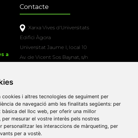
Contacte
Xarxa Vives d'Universitats
Edifici Àgora
Universitat Jaume I, local 10
es a
Av. de Vicent Sos Baynat, s/n
12071 Castelló de la Plana
e-buc@vives.org
kies
+34 964 72 89 93
a cookies i altres tecnologies de seguiment per
Amb el suport
riència de navegació amb les finalitats següents:
per
de
at bàsica del lloc web
,
per oferir una millor
,
per mesurar el vostre interès pels nostres
er personalitzar les interaccions de màrqueting
,
per
evants per a vostè
.