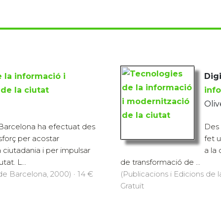
 la informació i
Digi
de la ciutat
inf
Oliv
Barcelona ha efectuat des
Des 
sforç per acostar
fet 
a ciutadania i per impulsar
a la
at. L...
de transformació de ...
 de Barcelona, 2000) · 14 €
(Publicacions i Edicions de 
Gratuït