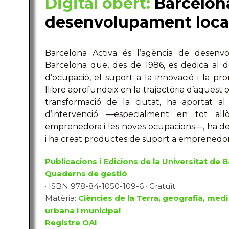
Digital obert:
Barcelona
desenvolupament loca
Barcelona Activa és l’agència de desenv
Barcelona que, des de 1986, es dedica al 
d’ocupació, el suport a la innovació i la pr
llibre aprofundeix en la trajectòria d’aquest 
transformació de la ciutat, ha aportat a
d’intervenció —especialment en tot allò
emprenedora i les noves ocupacions—, ha d
i ha creat productes de suport a emprenedors
Publicacions i Edicions de la Universitat de 
Quaderns de gestió
· ISBN 978-84-1050-109-6 · Gratuït
Matèria:
Ciències de la Terra, geografia, medi
urbana i municipal
Registre OAI