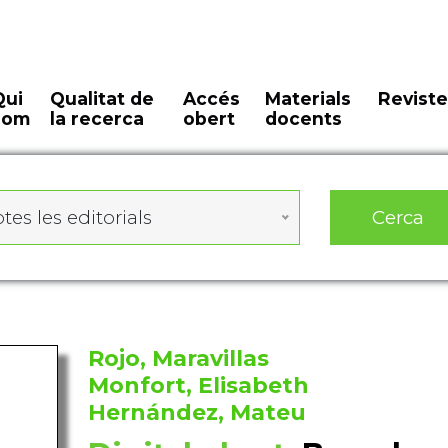
Qui
Qualitat de
Accés
Materials
Reviste
som
la recerca
obert
docents
Cerca
tes les editorials
Rojo, Maravillas
Monfort, Elisabeth
Hernández, Mateu