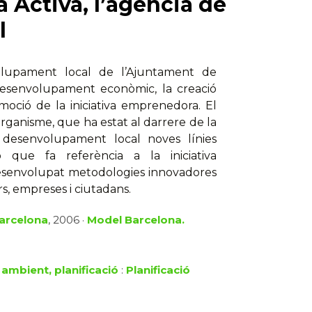
 Activa, l’agència de
l
olupament local de l’Ajuntament de
desenvolupament econòmic, la creació
omoció de la iniciativa emprenedora. El
organisme, que ha estat al darrere de la
l desenvolupament local noves línies
 que fa referència a la iniciativa
esenvolupat metodologies innovadores
, empreses i ciutadans.
Barcelona
, 2006 ·
Model Barcelona.
 ambient, planificació
:
Planificació