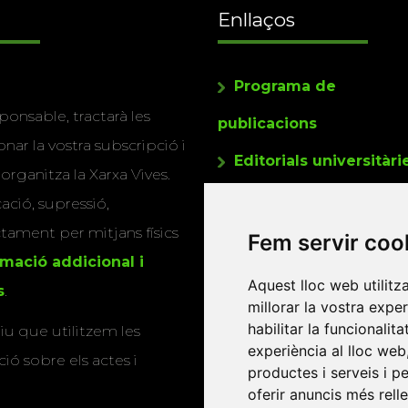
Enllaços
Programa de
ponsable, tractarà les
publicacions
nar la vostra subscripció i
Editorials universitàri
 organitza la Xarxa Vives.
Twitter
cació, supressió,
actament per mitjans físics
Fem servir coo
rmació addicional i
Aquest lloc web utilitz
s
.
millorar la vostra expe
habilitar la funcionalit
u que utilitzem les
experiència al lloc web
ió sobre els actes i
productes i serveis i p
oferir anuncis més rell