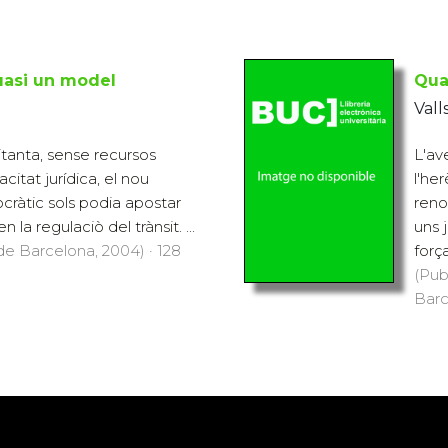
quasi un model
Quan
Vall
uitanta, sense recursos
L'av
itat jurídica, el nou
l'he
ràtic sols podia apostar
reno
 la regulaciò del trànsit. ...
uns 
 de Barcelona, 2004) · 128
força 
(Pub
Barc