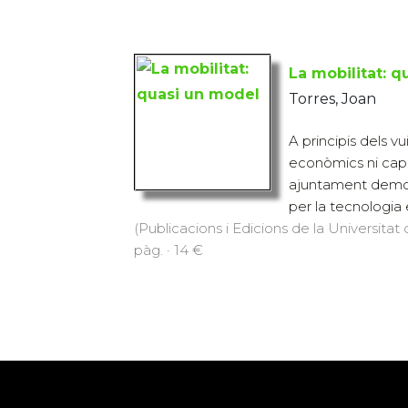
La mobilitat: 
Torres, Joan
A principis dels v
econòmics ni capac
ajuntament democ
per la tecnologia en
(Publicacions i Edicions de la Universitat
pàg. · 14 €