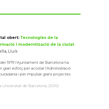
tal obert:
Tecnologies de la
ormació i modernització de la ciutat
ella, Lluís
del 1979 l’Ajuntament de Barcelona ha
un gran esforç per acostar l’Administració
 ciutadania i per impulsar grans projectes
la Universitat de Barcelona, 2000) ·