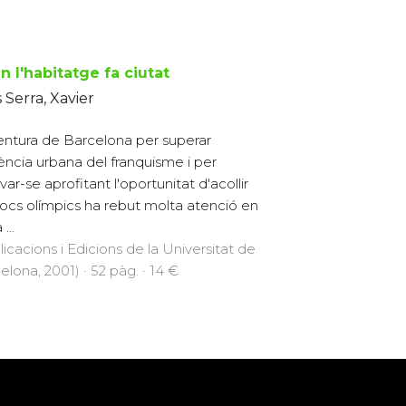
 l'habitatge fa ciutat
s Serra, Xavier
entura de Barcelona per superar
rència urbana del franquisme i per
var-se aprofitant l'oportunitat d'acollir
jocs olímpics ha rebut molta atenció en
...
licacions i Edicions de la Universitat de
elona, 2001) · 52 pàg. · 14 €