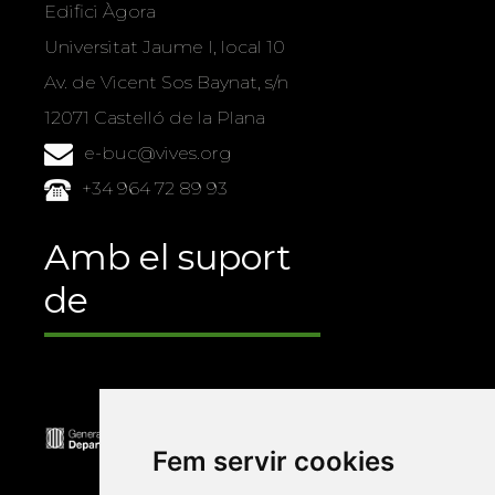
Edifici Àgora
Universitat Jaume I, local 10
Av. de Vicent Sos Baynat, s/n
12071 Castelló de la Plana
e-buc@vives.org
+34 964 72 89 93
Amb el suport
de
Fem servir cookies