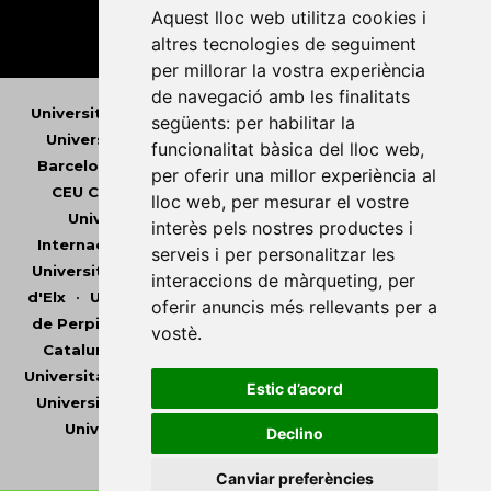
Aquest lloc web utilitza cookies i
altres tecnologies de seguiment
per millorar la vostra experiència
de navegació amb les finalitats
Universitat Abat Oliba CEU
•
Universitat d'Alacant
•
següents:
per habilitar la
Universitat d'Andorra
•
Universitat Autònoma de
funcionalitat bàsica del lloc web
,
Barcelona
•
Universitat de Barcelona
•
Universitat
per oferir una millor experiència al
CEU Cardenal Herrera
•
Universitat de Girona
•
lloc web
,
per mesurar el vostre
Universitat de les Illes Balears
•
Universitat
interès pels nostres productes i
Internacional de Catalunya
•
Universitat Jaume I
•
serveis i per personalitzar les
Universitat de Lleida
•
Universitat Miguel Hernández
interaccions de màrqueting
,
per
d'Elx
•
Universitat Oberta de Catalunya
•
Universitat
oferir anuncis més rellevants per a
de Perpinyà Via Domitia
•
Universitat Politècnica de
vostè
.
Catalunya
•
Universitat Politècnica de València
•
Universitat Pompeu Fabra
•
Universitat Ramon Llull
•
Estic d’acord
Universitat Rovira i Virgili
•
Universitat de Sàsser
•
Universitat de València
•
Universitat de Vic -
Declino
Universitat Central de Catalunya
Canviar preferències