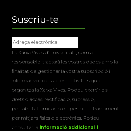
Suscriu-te
La Xarxa Vives d’Universitats, com a
responsable, tractarà les vostres dades amb la
finalitat de gestionar la vostra subscripció i
informar-vos dels actes i activitats que
organitza la Xarxa Vives. Podeu exercir els
drets d’accés, rectificació, supressió,
portabilitat, limitació o oposició al tractament
per mitjans físics o electrònics. Podeu
consultar la
informació addicional i