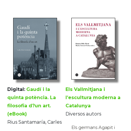
Digital:
Gaudí i la
Els Vallmitjana i
quinta potència. La
l’escultura moderna a
filosofia d?un art.
Catalunya
(eBook)
Diversos autors
Rius Santamaría, Carles
Els germans Agapit i