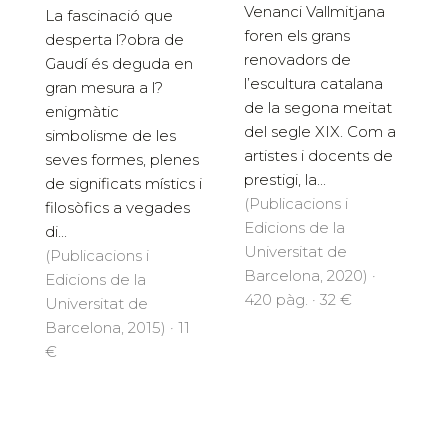
Venanci Vallmitjana
La fascinació que
foren els grans
desperta l?obra de
renovadors de
Gaudí és deguda en
l’escultura catalana
gran mesura a l?
de la segona meitat
enigmàtic
del segle XIX. Com a
simbolisme de les
artistes i docents de
seves formes, plenes
prestigi, la...
de significats místics i
(Publicacions i
filosòfics a vegades
Edicions de la
di...
Universitat de
(Publicacions i
Barcelona, 2020) ·
Edicions de la
420 pàg. · 32 €
Universitat de
Barcelona, 2015) · 11
€