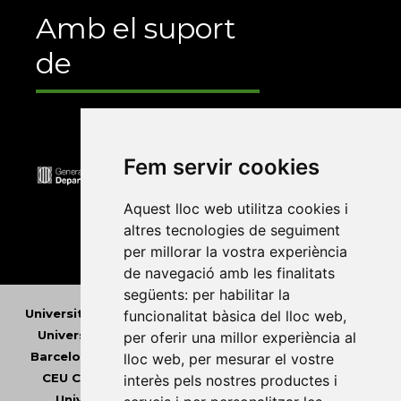
Amb el suport
de
Fem servir cookies
Aquest lloc web utilitza cookies i
altres tecnologies de seguiment
per millorar la vostra experiència
de navegació amb les finalitats
següents:
per habilitar la
Universitat Abat Oliba CEU
•
Universitat d'Alacant
•
funcionalitat bàsica del lloc web
,
Universitat d'Andorra
•
Universitat Autònoma de
per oferir una millor experiència al
Barcelona
•
Universitat de Barcelona
•
Universitat
lloc web
,
per mesurar el vostre
CEU Cardenal Herrera
•
Universitat de Girona
•
interès pels nostres productes i
Universitat de les Illes Balears
•
Universitat