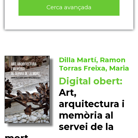
Cerca avançada
Dilla Martí, Ramon
Torras Freixa, Maria
Digital obert:
Art,
arquitectura i
memòria al
servei de la