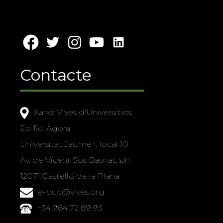
Contacte
Xarxa Vives d'Universitats
Edifici Àgora
Universitat Jaume I, local 10
Av. de Vicent Sos Baynat, s/n
12071 Castelló de la Plana
e-buc@vives.org
+34 964 72 89 93