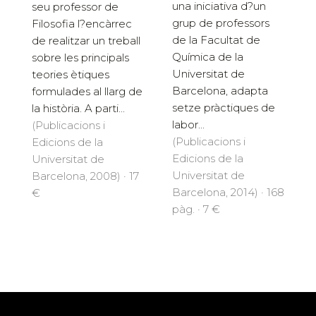
una iniciativa d?un
seu professor de
grup de professors
Filosofia l?encàrrec
de la Facultat de
de realitzar un treball
Química de la
sobre les principals
Universitat de
teories ètiques
Barcelona, adapta
formulades al llarg de
setze pràctiques de
la història. A parti...
labor...
(Publicacions i
(Publicacions i
Edicions de la
Edicions de la
Universitat de
Universitat de
Barcelona, 2008) · 17
Barcelona, 2014) · 168
€
pàg. · 7 €