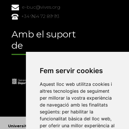
e-buc@vives.org
+34 964 72 89 93
Amb el suport
de
Fem servir cookies
Aquest lloc web utilitza cookies i
altres tecnologies de seguiment
per millorar la vostra experiència
de navegació amb les finalitats
següents:
per habilitar la
funcionalitat bàsica del lloc web
,
per oferir una millor experiència al
Universitat Abat Oliba CEU
•
Universitat d'Alacant
•