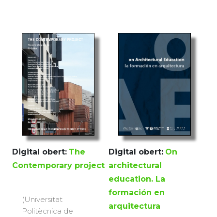
Digital obert:
The
Digital obert:
On
Contemporary project
architectural
education. La
formación en
(Universitat
arquitectura
Politècnica de