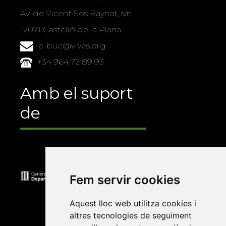
Av. de Vicent Sos Baynat, s/n
12071 Castelló de la Plana
e-buc@vives.org
+34 964 72 89 93
Amb el suport
de
Fem servir cookies
Aquest lloc web utilitza cookies i
altres tecnologies de seguiment