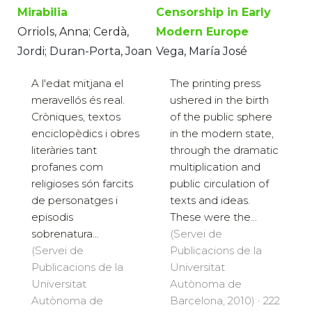
Mirabilia
Censorship in Early
Orriols, Anna; Cerdà,
Modern Europe
Jordi; Duran-Porta, Joan
Vega, María José
A l'edat mitjana el
The printing press
meravellós és real.
ushered in the birth
Cròniques, textos
of the public sphere
enciclopèdics i obres
in the modern state,
literàries tant
through the dramatic
profanes com
multiplication and
religioses són farcits
public circulation of
de personatges i
texts and ideas.
episodis
These were the...
sobrenatura...
(Servei de
(Servei de
Publicacions de la
Publicacions de la
Universitat
Universitat
Autònoma de
Autònoma de
Barcelona, 2010) · 222