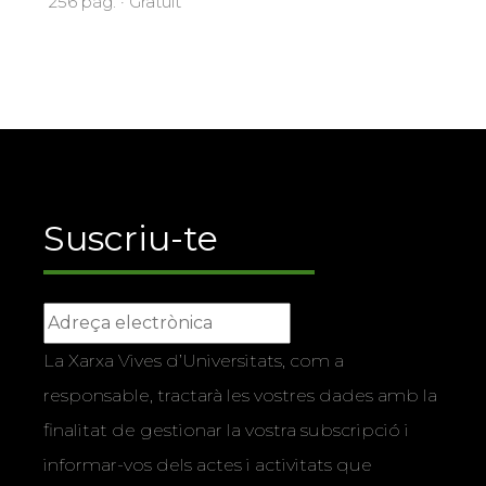
256 pàg. · Gratuït
Suscriu-te
La Xarxa Vives d’Universitats, com a
responsable, tractarà les vostres dades amb la
finalitat de gestionar la vostra subscripció i
informar-vos dels actes i activitats que