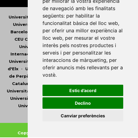
per millorar la vostra experiència
de navegació amb les finalitats
següents:
per habilitar la
Universitat Abat Oliba CEU
•
Universitat d'Alacant
•
funcionalitat bàsica del lloc web
,
Universitat d'Andorra
•
Universitat Autònoma de
per oferir una millor experiència al
Barcelona
•
Universitat de Barcelona
•
Universitat
lloc web
,
per mesurar el vostre
CEU Cardenal Herrera
•
Universitat de Girona
•
interès pels nostres productes i
Universitat de les Illes Balears
•
Universitat
serveis i per personalitzar les
Internacional de Catalunya
•
Universitat Jaume I
•
interaccions de màrqueting
,
per
Universitat de Lleida
•
Universitat Miguel Hernández
oferir anuncis més rellevants per a
d'Elx
•
Universitat Oberta de Catalunya
•
Universitat
vostè
.
de Perpinyà Via Domitia
•
Universitat Politècnica de
Catalunya
•
Universitat Politècnica de València
•
Estic d’acord
Universitat Pompeu Fabra
•
Universitat Ramon Llull
•
Universitat Rovira i Virgili
•
Universitat de Sàsser
•
Declino
Universitat de València
•
Universitat de Vic -
Universitat Central de Catalunya
Canviar preferències
Copyright © 2026
-
Xarxa Vives d'Universitats