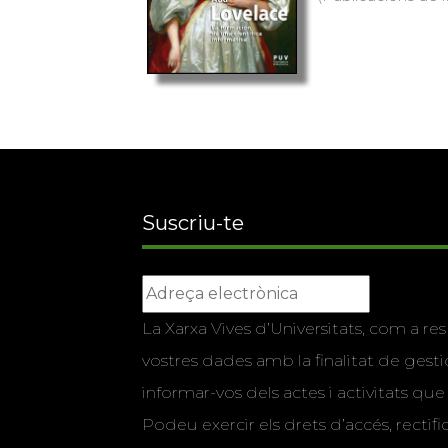
Suscriu-te
La Xarxa Vives d’Universitats, com a res
vostres dades amb la finalitat de gestio
informar-vos dels actes i activitats que
Podeu exercir els drets d’accés, rectifi