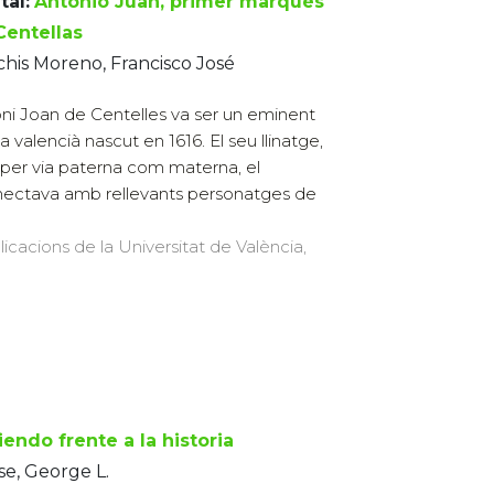
tal:
Antonio Juan, primer marqués
Centellas
his Moreno, Francisco José
ni Joan de Centelles va ser un eminent
ta valencià nascut en 1616. El seu llinatge,
 per via paterna com materna, el
ectava amb rellevants personatges de
licacions de la Universitat de València,
endo frente a la historia
e, George L.