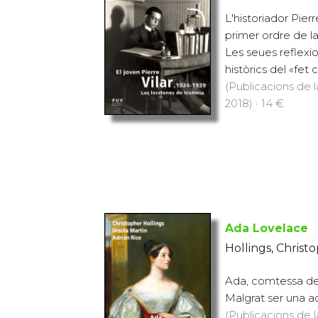
L'historiador Pierr
primer ordre de la
Les seues reflexi
històrics del «fet 
(Publicacions de l
2018) · 14 €
Ada Lovelace
Hollings, Christo
Ada, comtessa de L
Malgrat ser una act
(Publicacions de l