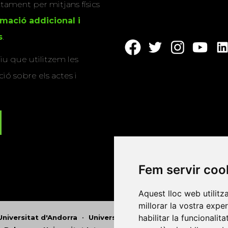
actament per mitjans físics
rmació addicional i
s
.
u que utilitzem les
ió sobre els actes i
Fem servir coo
Aquest lloc web utilitz
millorar la vostra expe
habilitar la funcionalit
Universitat d'Andorra
•
Universitat Autònoma de Barcelona