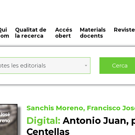
Qui
Qualitat de
Accés
Materials
Reviste
som
la recerca
obert
docents
Cerca
tes les editorials
Sanchis Moreno, Francisco Jos
Digital:
Antonio Juan, 
Centellas