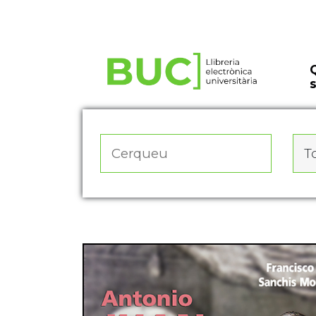
Actualitza les preferències de les cookies
To