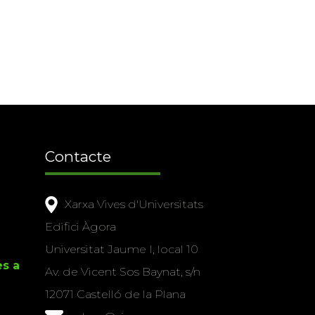
Contacte
Xarxa Vives d'Universitats
Edifici Àgora
Universitat Jaume I, local 10
es a
Av. de Vicent Sos Baynat, s/n
12071 Castelló de la Plana