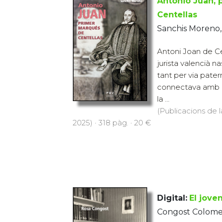
Antonio Juan,
Centellas
Sanchis Moreno,
Antoni Joan de Ce
jurista valencià na
tant per via pate
connectava amb r
la ...
(Publicacions de l
2025) · 318 pàg. · 20 €
Digital:
El joven
Congost Colomer