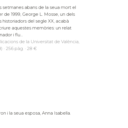
 setmanes abans de la seua mort el
r de 1999, George L. Mosse, un dels
s historiadors del segle XX, acabà
criure aquestes memòries: un relat
nador i flu...
licacions de la Universitat de València,
) · 256 pàg. · 28 €
on i la seua esposa, Anna Isabella.