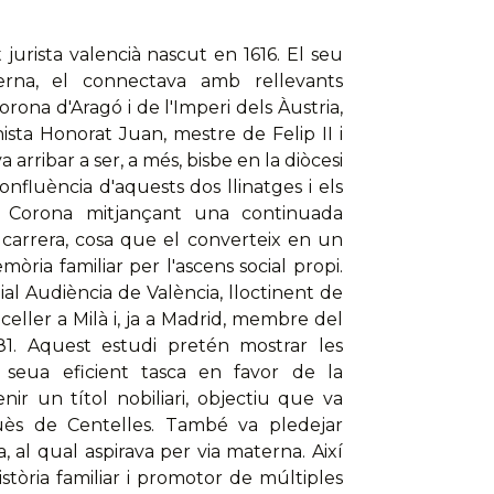
urista valencià nascut en 1616. El seu
erna, el connectava amb rellevants
orona d'Aragó i de l'Imperi dels Àustria,
ista Honorat Juan, mestre de Felip II i
 arribar a ser, a més, bisbe en la diòcesi
onfluència d'aquests dos llinatges i els
a Corona mitjançant una continuada
carrera, cosa que el converteix en un
òria familiar per l'ascens social propi.
ial Audiència de València, lloctinent de
eller a Milà i, ja a Madrid, membre del
681. Aquest estudi pretén mostrar les
a seua eficient tasca en favor de la
ir un títol nobiliari, objectiu que va
ès de Centelles. També va pledejar
 al qual aspirava per via materna. Així
stòria familiar i promotor de múltiples