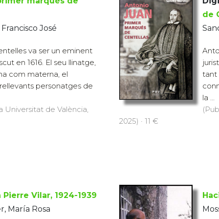
 primer marqués de
Digi
de 
 Francisco José
Sanc
ntelles va ser un eminent
Anto
scut en 1616. El seu llinatge,
juris
rna com materna, el
tant
ellevants personatges de
conn
la ...
a Universitat de València,
(Pub
2025) · 11 €
 Pierre Vilar, 1924-1939
Haci
, María Rosa
Moss