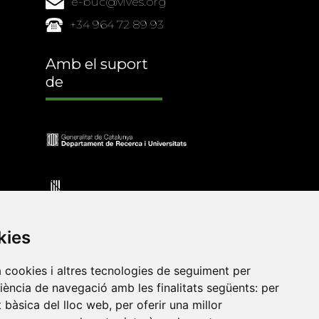
e-buc@vives.org
+34 964 72 89 93
Amb el suport
de
kies
a cookies i altres tecnologies de seguiment per
riència de navegació amb les finalitats següents:
per
at bàsica del lloc web
,
per oferir una millor
•
Universitat de Barcelona
•
Universitat CEU Cardenal