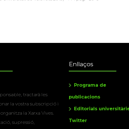
Enllaços
Programa de
ponsable, tractarà les
publicacions
nar la vostra subscripció i
Editorials universitàri
 organitza la Xarxa Vives.
Twitter
cació, supressió,