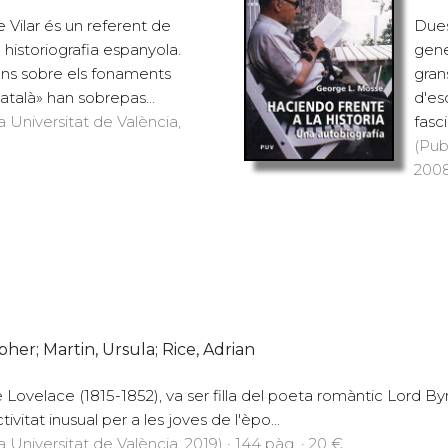
e Vilar és un referent de
Dues
 historiografia espanyola.
gene
ons sobre els fonaments
gran
català» han sobrepas...
d'es
a Universitat de València,
fasci
(Pub
2008
pher; Martin, Ursula; Rice, Adrian
ovelace (1815-1852), va ser filla del poeta romàntic Lord Byr
ivitat inusual per a les joves de l'èpo...
a Universitat de València, 2019) · 144 pàg. · 20 €