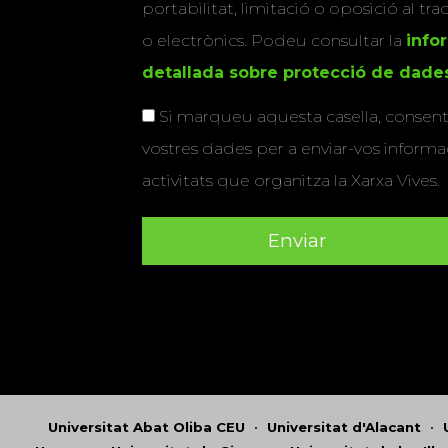
portabilitat, limitació o oposició al tr
o electrònics. Podeu consultar la
info
detallada sobre protecció de dade
Si marqueu aquesta casella, consenti
vostres dades per a enviar-vos informac
activitats que organitza la Xarxa Vives.
Universitat Abat Oliba CEU
•
Universitat d'Alacant
•