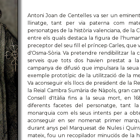
Antoni Joan de Centelles va ser un eminent j
llinatge, tant per via paterna com mat
personatges de la història valenciana, de la C
entre els quals destaca la figura de l'human
preceptor del seu fill el príncep Carles, que va
d'Osma-Sòria. Va pretendre rendibilitzar la c
serveis que tots dos havien prestat a l
campanya de difusió que impulsara la seua 
exemple prototípic de la utilització de la mem
Va aconseguir els llocs de president de la Re
la Reial Cambra Sumària de Nàpols, gran canc
Consell d'Itàlia fins a la seua mort, en 1
diferents facetes del personatge, tant l
monarquia com els seus intents per a obten
aconseguir en ser nomenat primer marqu
durant anys pel Marquesat de Nules i Quirra,
mateix, fou un recopilador minuciós de la hi