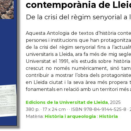
contemporània de Llei
De la crisi del règim senyorial a l
Aquesta Antologia de textos d’història cont
persones i institucions que han protagonitzat 
de la crisi del règim senyorial fins a l’actua
universitaris a Lleida, ara fa més de mig segl
Universitat el 1991, els estudis sobre histò
crescut no només numèricament, sinó tamb
contribuir a mostrar l’obra dels protagoniste
en Lleida ciutat i la seva àrea més propera t
fonamentals en relació amb un territori més 
Edicions de la Universitat de Lleida
, 2025
380 p. · 17 x 24 cm · · ISBN 978-84-9144-525-8 ·
Matèria:
Història i arqueologia
:
Història