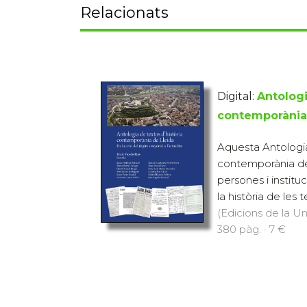
Relacionats
Digital:
Antologi
contemporània
Aquesta Antologia
contemporània de 
persones i instit
la història de les t
(Edicions de la Uni
380 pàg. · 7 €