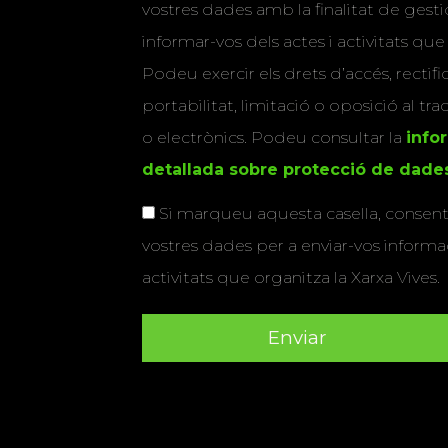
vostres dades amb la finalitat de gestio
informar-vos dels actes i activitats que
Podeu exercir els drets d’accés, rectifi
portabilitat, limitació o oposició al tr
o electrònics. Podeu consultar la
info
detallada sobre protecció de dade
Si marqueu aquesta casella, consenti
vostres dades per a enviar-vos informac
activitats que organitza la Xarxa Vives.