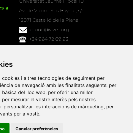
Universitat Jaume I, local 10
es a
Av. de Vicent Sos Baynat, s/n
12071 Castelló de la Plana
e-buc@vives.org
+34 964 72 89 93
Amb el suport
de
kies
a cookies i altres tecnologies de seguiment per
riència de navegació amb les finalitats següents:
per
at bàsica del lloc web
,
per oferir una millor
,
per mesurar el vostre interès pels nostres
er personalitzar les interaccions de màrqueting
,
per
evants per a vostè
.
ino
Canviar preferències