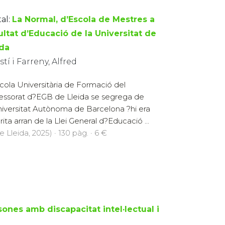
al:
La Normal, d’Escola de Mestres a
ultat d’Educació de la Universitat de
ida
tí i Farreny, Alfred
cola Universitària de Formació del
essorat d?EGB de Lleida se segrega de
niversitat Autònoma de Barcelona ?hi era
rita arran de la Llei General d?Educació ...
e Lleida, 2025) · 130 pàg. · 6 €
ones amb discapacitat intel·lectual i