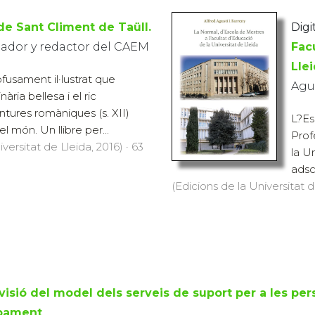
de Sant Climent de Taüll.
Digit
gador y redactor del CAEM
Fac
Lle
ofusament il·lustrat que
Agus
ària bellesa i el ric
intures romàniques (s. XII)
L?Es
 món. Un llibre per...
Prof
versitat de Lleida, 2016) · 63
la U
adsc
(Edicions de la Universitat d
visió del model dels serveis de suport per a les pers
pament