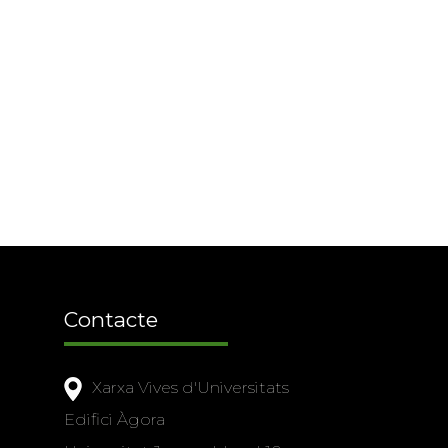
Contacte
Xarxa Vives d'Universitats
Edifici Àgora