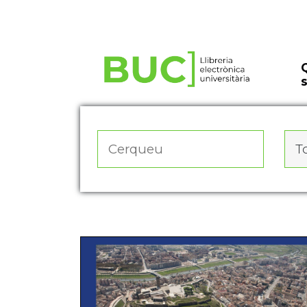
Actualitza les preferències de les cookies
To