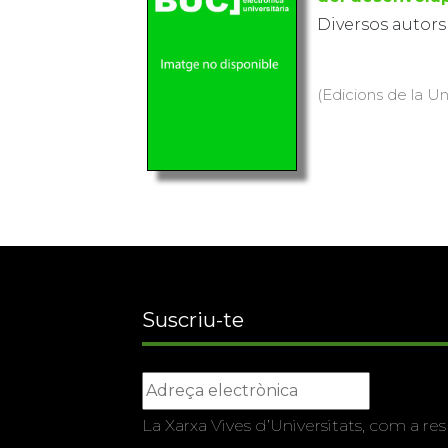
Diversos autors
(Edicions de la Uni
Suscriu-te
La Xarxa Vives d’Universitats, com a res