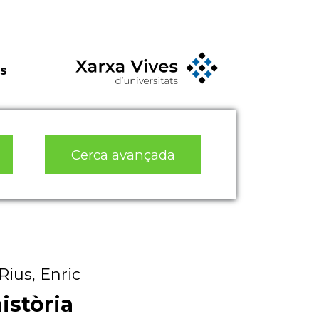
s
Cerca avançada
Rius, Enric
istòria