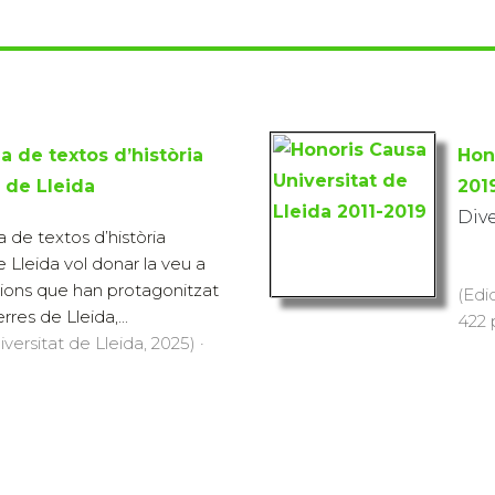
a de textos d’història
Hon
 de Lleida
201
Div
 de textos d’història
Lleida vol donar la veu a
ucions que han protagonitzat
(Edi
erres de Lleida,...
422 p
versitat de Lleida, 2025) ·