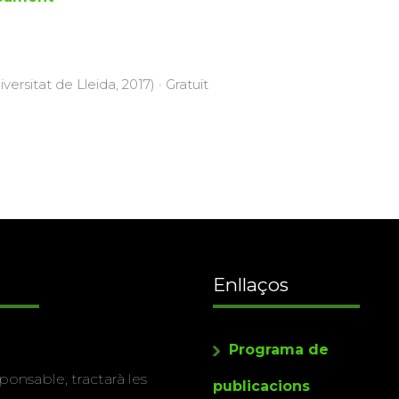
versitat de Lleida, 2017) · Gratuït
Enllaços
Programa de
ponsable, tractarà les
publicacions