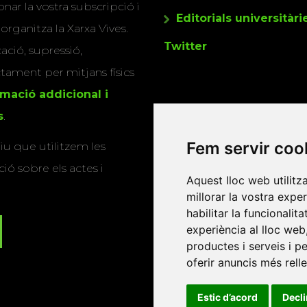
nar la vostra subscripció i
Editorials universitàri
 organitza la Xarxa Vives.
Twitter
cació, supressió,
actament per mitjans físics
rmació addicional i
s
.
Fem servir coo
u que utilitzem les
ió sobre els actes i
Aquest lloc web utilitz
millorar la vostra expe
habilitar la funcionalit
experiència al lloc web
productes i serveis i p
oferir anuncis més rell
Estic d’acord
Decl