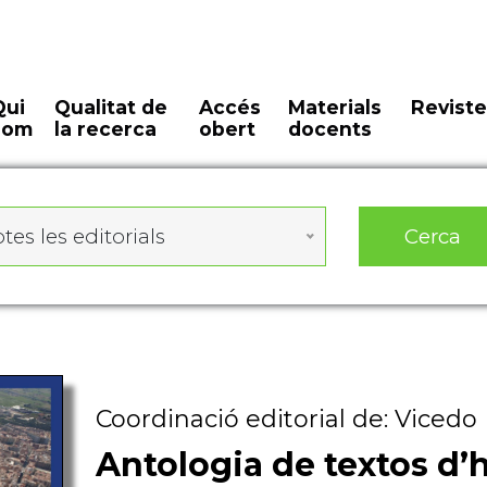
Qui
Qualitat de
Accés
Materials
Reviste
som
la recerca
obert
docents
Cerca
tes les editorials
Coordinació editorial de: Vicedo 
Antologia de textos d’h