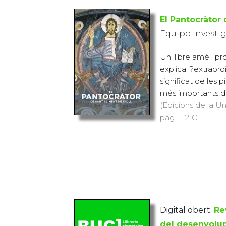
El Pantocràtor 
Equipo investi
Un llibre amè i pr
explica l?extraordin
significat de les p
més importants del
(Edicions de la Uni
pàg. · 12 €
Digital obert:
Re
del desenvolu