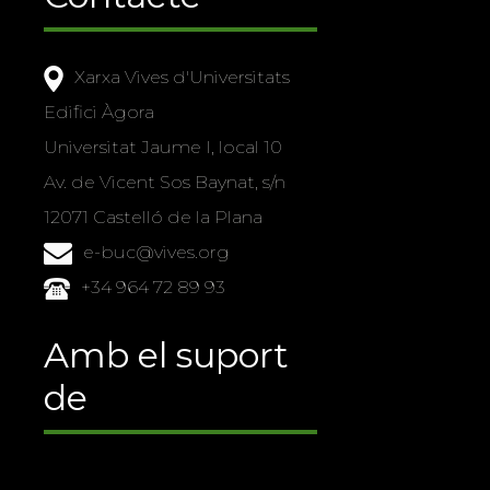
Xarxa Vives d'Universitats
Edifici Àgora
Universitat Jaume I, local 10
Av. de Vicent Sos Baynat, s/n
12071 Castelló de la Plana
e-buc@vives.org
+34 964 72 89 93
Amb el suport
de