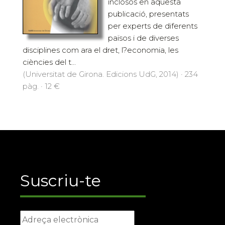
inclosos en aquesta
publicació, presentats
per experts de diferents
països i de diverses
disciplines com ara el dret, l?economia, les
ciències del t...
(Universitat de Girona. Edicions UdG, 2014) · 234
pàg. · 12 €
Suscriu-te