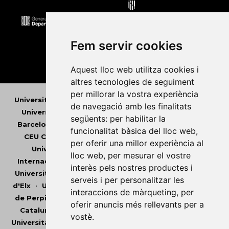
Fem servir cookies
Aquest lloc web utilitza cookies i
altres tecnologies de seguiment
per millorar la vostra experiència
Universitat Abat Oliba CEU
•
Universitat d'Alacant
•
de navegació amb les finalitats
Universitat d'Andorra
•
Universitat Autònoma de
següents:
per habilitar la
Barcelona
•
Universitat de Barcelona
•
Universitat
funcionalitat bàsica del lloc web
,
CEU Cardenal Herrera
•
Universitat de Girona
•
per oferir una millor experiència al
Universitat de les Illes Balears
•
Universitat
lloc web
,
per mesurar el vostre
Internacional de Catalunya
•
Universitat Jaume I
•
interès pels nostres productes i
Universitat de Lleida
•
Universitat Miguel Hernández
serveis i per personalitzar les
d'Elx
•
Universitat Oberta de Catalunya
•
Universitat
interaccions de màrqueting
,
per
de Perpinyà Via Domitia
•
Universitat Politècnica de
oferir anuncis més rellevants per a
Catalunya
•
Universitat Politècnica de València
•
vostè
.
Universitat Pompeu Fabra
•
Universitat Ramon Llull
•