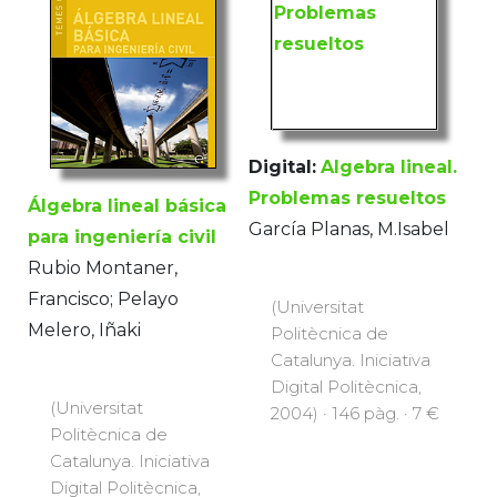
Digital:
Algebra lineal.
Problemas resueltos
Álgebra lineal básica
García Planas, M.Isabel
para ingeniería civil
Rubio Montaner,
Francisco; Pelayo
(Universitat
Melero, Iñaki
Politècnica de
Catalunya. Iniciativa
Digital Politècnica,
(Universitat
2004) · 146 pàg. · 7 €
Politècnica de
Catalunya. Iniciativa
Digital Politècnica,