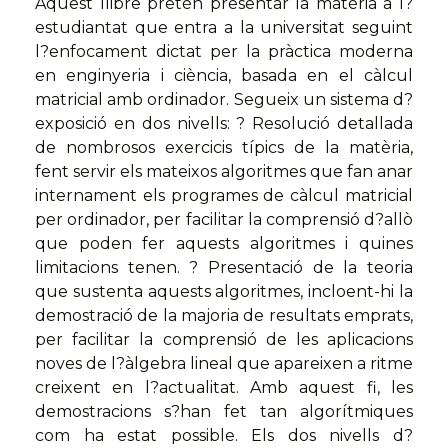
Aquest llibre pretén presentar la matèria a l?
estudiantat que entra a la universitat seguint
l?enfocament dictat per la pràctica moderna
en enginyeria i ciència, basada en el càlcul
matricial amb ordinador. Segueix un sistema d?
exposició en dos nivells: ? Resolució detallada
de nombrosos exercicis típics de la matèria,
fent servir els mateixos algoritmes que fan anar
internament els programes de càlcul matricial
per ordinador, per facilitar la comprensió d?allò
que poden fer aquests algoritmes i quines
limitacions tenen. ? Presentació de la teoria
que sustenta aquests algoritmes, incloent-hi la
demostració de la majoria de resultats emprats,
per facilitar la comprensió de les aplicacions
noves de l?àlgebra lineal que apareixen a ritme
creixent en l?actualitat. Amb aquest fi, les
demostracions s?han fet tan algorítmiques
com ha estat possible. Els dos nivells d?