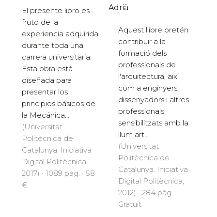
Adrià
El presente libro es
fruto de la
Aquest llibre pretén
experiencia adquirida
contribuir a la
durante toda una
formació dels
carrera universitaria.
professionals de
Esta obra está
l'arquitectura, així
diseñada para
com a enginyers,
presentar los
dissenyadors i altres
principios básicos de
professionals
la Mecánica...
sensibilitzats amb la
(Universitat
llum art...
Politècnica de
(Universitat
Catalunya. Iniciativa
Politècnica de
Digital Politècnica,
Catalunya. Iniciativa
2017) · 1089 pàg. · 58
Digital Politècnica,
€
2012) · 284 pàg. ·
Gratuït