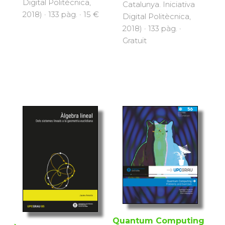
Digital Politècnica,
Catalunya. Iniciativa
2018) · 133 pàg. · 15 €
Digital Politècnica,
2018) · 133 pàg. ·
Gratuït
Quantum Computing