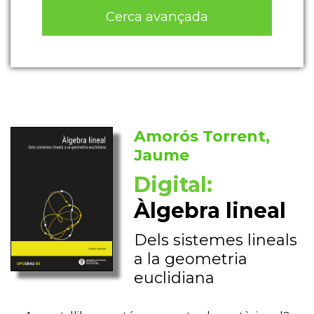
Cerca avançada
Amorós Torrent,
Jaume
Digital:
Àlgebra lineal
Dels sistemes lineals
a la geometria
euclidiana