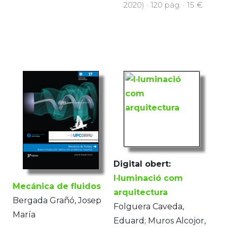
2020) · 120 pàg. · 15 €
Digital obert:
I·luminació com
Mecánica de fluidos
arquitectura
Bergada Grañó, Josep
Folguera Caveda,
María
Eduard; Muros Alcojor,