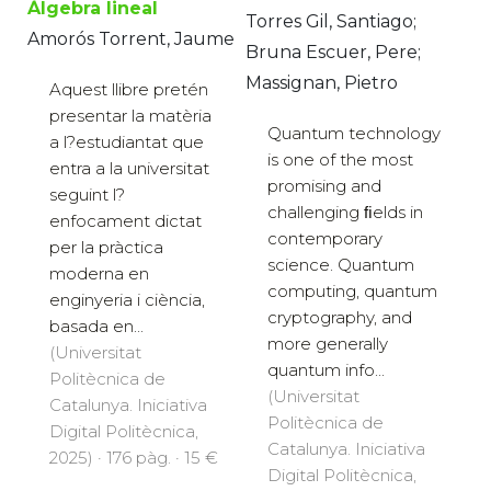
Àlgebra lineal
Torres Gil, Santiago;
Amorós Torrent, Jaume
Bruna Escuer, Pere;
Massignan, Pietro
Aquest llibre pretén
presentar la matèria
Quantum technology
a l?estudiantat que
is one of the most
entra a la universitat
promising and
seguint l?
challenging ﬁelds in
enfocament dictat
contemporary
per la pràctica
science. Quantum
moderna en
computing, quantum
enginyeria i ciència,
cryptography, and
basada en...
more generally
(Universitat
quantum info...
Politècnica de
(Universitat
Catalunya. Iniciativa
Politècnica de
Digital Politècnica,
Catalunya. Iniciativa
2025) · 176 pàg. · 15 €
Digital Politècnica,