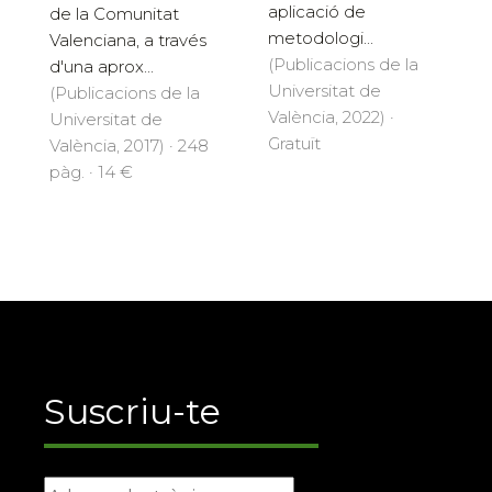
aplicació de
de la Comunitat
metodologi...
Valenciana, a través
(Publicacions de la
d'una aprox...
Universitat de
(Publicacions de la
València, 2022) ·
Universitat de
Gratuït
València, 2017) · 248
pàg. · 14 €
Suscriu-te