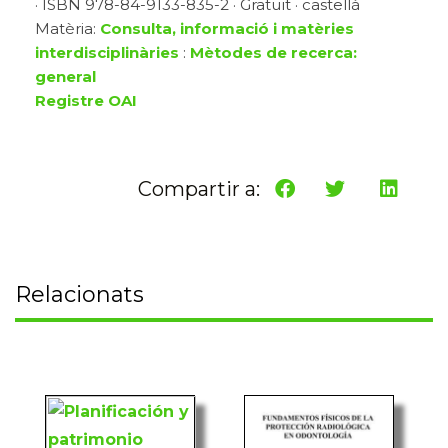
· ISBN 978-84-9133-835-2 · Gratuït · castellà
Matèria:
Consulta, informació i matèries
interdisciplinàries
:
Mètodes de recerca:
general
Registre OAI
Compartir a:
Relacionats