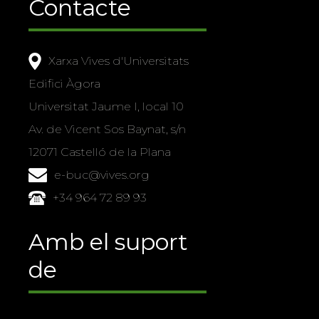
Contacte
Xarxa Vives d'Universitats
Edifici Àgora
Universitat Jaume I, local 10
Av. de Vicent Sos Baynat, s/n
12071 Castelló de la Plana
e-buc@vives.org
+34 964 72 89 93
Amb el suport
de