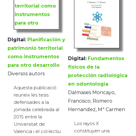
Digital:
Planificación y
patrimonio territorial
como instrumentos
Digital:
Fundamentos
para otro desarrollo
físicos de la
Diversos autors
protección radiológica
en odontología
Aquesta publicació
Dalmases Moncayo,
reuneix les tesis
Francisco; Romero
defensades a la
jornada celebrada al
Hernandez, Mª Carmen
2015 entre la
Los rayos X
Universitat de
constituyen una
Valencia i el col·lectiu