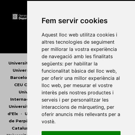
Fem servir cookies
Aquest lloc web utilitza cookies i
altres tecnologies de seguiment
per millorar la vostra experiència
de navegació amb les finalitats
següents:
per habilitar la
Universitat Abat Oliba CEU
•
Universitat d'Alacant
•
funcionalitat bàsica del lloc web
,
Universitat d'Andorra
•
Universitat Autònoma de
per oferir una millor experiència al
Barcelona
•
Universitat de Barcelona
•
Universitat
lloc web
,
per mesurar el vostre
CEU Cardenal Herrera
•
Universitat de Girona
•
interès pels nostres productes i
Universitat de les Illes Balears
•
Universitat
serveis i per personalitzar les
Internacional de Catalunya
•
Universitat Jaume I
•
interaccions de màrqueting
,
per
Universitat de Lleida
•
Universitat Miguel Hernández
oferir anuncis més rellevants per a
d'Elx
•
Universitat Oberta de Catalunya
•
Universitat
vostè
.
de Perpinyà Via Domitia
•
Universitat Politècnica de
Catalunya
•
Universitat Politècnica de València
•