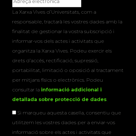
La Xarxa Vives d’Universitats, com a
responsable, tractarà les vostres dades amb la
finalitat de gestionar la vostra subscripció i
informar-vos dels actes i activitats que
organitza la Xarxa Vives. Podeu exercir els
drets d’accés, rectificació, supressió,
portabilitat, limitació o oposició al tractament
per mitjans físics o electrònics. Podeu
consultar la
informació addicional i
detallada sobre protecció de dades
.
Si marqueu aquesta casella, consentiu que
utilitzem les vostres dades per a enviar-vos
informació sobre els actes i activitats que