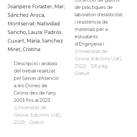
Joanpere Foraster, Mar;
de pràctiques de
laboratori d’elasticitat
Sánchez Aroca,
i resistència de
Montserrat; Natividad
materials per a
Sancho, Laura; Padrós
estudiants
Cuxart, Maria; Sanchez
d’Enginyeria i ...
Miret, Cristina
(Universitat de
Girona. Edicions UdG,
Descripció i anàliasi
2022) · 126 pàg. ·
del treball realitzat
Gratuït
pel Servei d'Atenció
a les Dones de
Girona des de l'any
2003 fins al 2023.
(Universitat de
Girona. Edicions UdG,
2023) · Gratuït