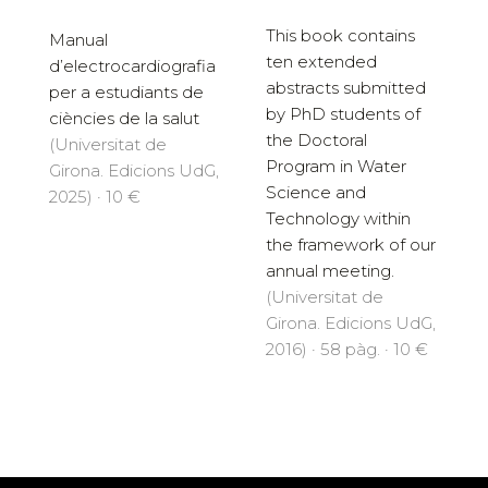
This book contains
Manual
ten extended
d’electrocardiografia
abstracts submitted
per a estudiants de
by PhD students of
ciències de la salut
the Doctoral
(Universitat de
Program in Water
Girona. Edicions UdG,
Science and
2025) · 10 €
Technology within
the framework of our
annual meeting.
(Universitat de
Girona. Edicions UdG,
2016) · 58 pàg. · 10 €