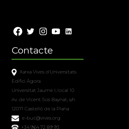
Contacte
Xarxa Vives d'Universitats
Edifici Àgora
Universitat Jaume I, local 10
Av. de Vicent Sos Baynat, s/n
12071 Castelló de la Plana
e-buc@vives.org
+34 964 72 89 93