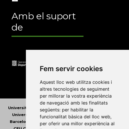
Amb el suport
de
Fem servir cookies
Aquest lloc web utilitza cookies i
altres tecnologies de seguiment
per millorar la vostra experiència
de navegació amb les finalitats
Universitat Abat Oliba CEU
•
Universitat d'Alacant
•
següents:
per habilitar la
Universitat d'Andorra
•
Universitat Autònoma de
funcionalitat bàsica del lloc web
,
Barcelona
•
Universitat de Barcelona
•
Universitat
per oferir una millor experiència al
CEU Cardenal Herrera
•
Universitat de Girona
•