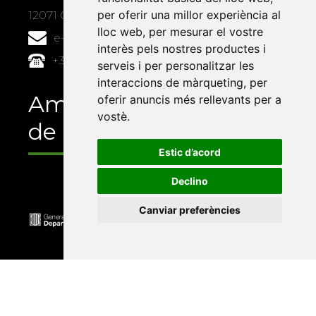
per oferir una millor experiència al
12071 Castelló de la Plana
lloc web
,
per mesurar el vostre
e-buc@vives.org
interès pels nostres productes i
+34 964 72 89 93
serveis i per personalitzar les
interaccions de màrqueting
,
per
Amb el suport
oferir anuncis més rellevants per a
vostè
.
de
Estic d’acord
Declino
Canviar preferències