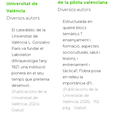
de la pilota valenciana
Universitat de
Diversos autors
València
Diversos autors
Estructurada en
quatre blocs
El catedràtic de la
temàtics ?
Universitat de
ensenyament i
València L. Gonzalvo
formació, aspectes
Paris va fundar el
socioculturals, salut i
Laboratori
lesions, i
d'Arqueologia l'any
entrenament i
1921, una institució
tàctica?, l?obra posa
pionera en el seu
en relleu la
temps que pretenia
importància d?i...
desenvol...
(Publicacions de la
(Publicacions de la
Universitat de
Universitat de
València, 2025) · 152
València, 2024) ·
pàg. · Gratuït
Gratuït