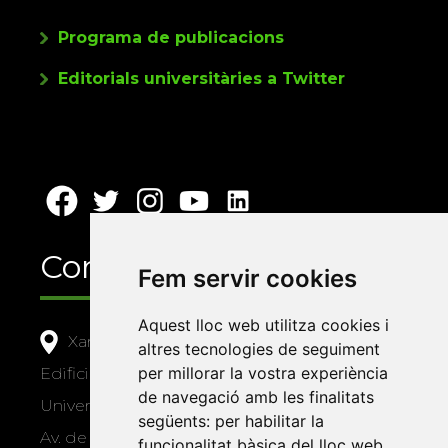
Programa de publicacions
Editorials universitàries a Twitter
Contacte
Fem servir cookies
Aquest lloc web utilitza cookies i
Xarxa Vives d'Universitats
altres tecnologies de seguiment
per millorar la vostra experiència
Edifici Àgora
de navegació amb les finalitats
Universitat Jaume I, local 10
següents:
per habilitar la
Av. de Vicent Sos Baynat, s/n
funcionalitat bàsica del lloc web
,