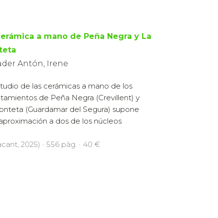
cerámica a mano de Peña Negra y La
teta
ader Antón, Irene
studio de las cerámicas a mano de los
tamientos de Peña Negra (Crevillent) y
onteta (Guardamar del Segura) supone
aproximación a dos de los núcleos
acant, 2025) · 556 pàg. · 40 €