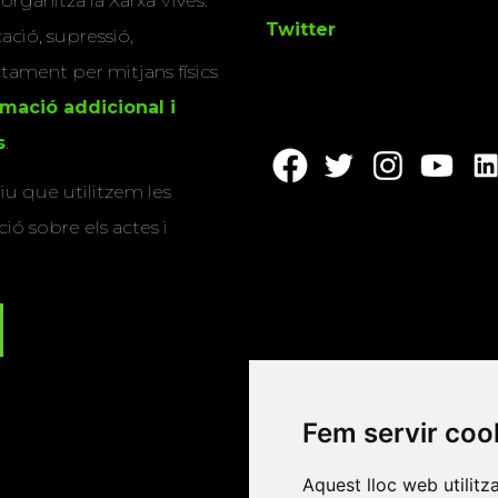
 organitza la Xarxa Vives.
Twitter
cació, supressió,
actament per mitjans físics
rmació addicional i
s
.
u que utilitzem les
ió sobre els actes i
Fem servir coo
Aquest lloc web utilitz