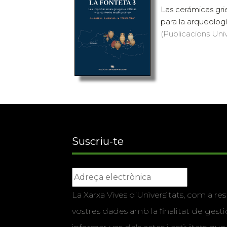
Las cerámicas gr
para la arqueología
(Publicacions Univ
Suscriu-te
La Xarxa Vives d’Universitats, com a res
vostres dades amb la finalitat de gestio