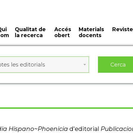
Qui
Qualitat de
Accés
Materials
Reviste
som
la recerca
obert
docents
Cerca
tes les editorials
dia Hispano~Phoenicia
d'editorial
Publicacio