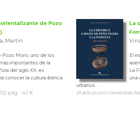
orientalizante de Pozo
La 
)
Fon
, Martín
Vin
 Pozo Moro, uno de los
El e
más importantes de la
asen
ola del siglo XX, es
La F
a conocer la cultura ibérica
una 
urbanos...
 722 pàg. · 40 €
(Publicacions Universitat Al