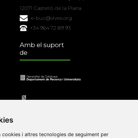
12071 Castelló de la Plana
e-buc@vives.org
+34 964 72 89 93
Amb el suport
de
kies
a cookies i altres tecnologies de seguiment per