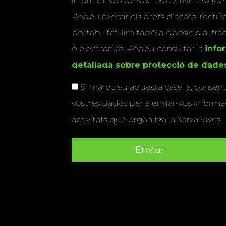
informar-vos dels actes i activitats que
Podeu exercir els drets d’accés, rectifi
portabilitat, limitació o oposició al tr
o electrònics. Podeu consultar la
info
detallada sobre protecció de dade
Si marqueu aquesta casella, consenti
vostres dades per a enviar-vos informac
activitats que organitza la Xarxa Vives.