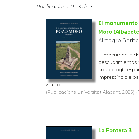
Publicacions: 0 - 3 de 3
El monumento 
Moro (Albacete
Almagro Gorbea
El monumento de
descubrimientos 
arqueo­logía españ
imprescindible par
y la col...
(Publicacions Universitat Alacant, 2025) ·
La Fonteta 3