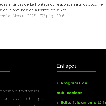
iegas e itálicas de La Fonteta corresponden a unos documen
 de la provincia de Alicante, de la Pro...
ersitat Alacant, 2023) · 372 pàg. · 30 €
Enllaços
Programa de
ponsable, tractarà les
publicacions
nar la vostra subscripció i
Editorials universitàri