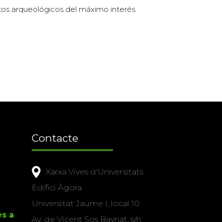
tos arqueológicos del máximo interés
Contacte
Xarxa Vives d'Universitats
Edifici Àgora
Universitat Jaume I, local 10
es a
Av. de Vicent Sos Baynat, s/n