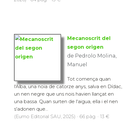
Mecanoscrit del
segon origen
de Pedrolo Molina,
Manuel
Tot comença quan
l'Alba, una noia de catorze anys, salva en Dídac,
un nen negre que uns nois havien llançat en
una bassa. Quan surten de l'aigua, ella i el nen
s'adonen que...
(Eumo Editorial SAU, 2025) · 66 pàg. · 13 €