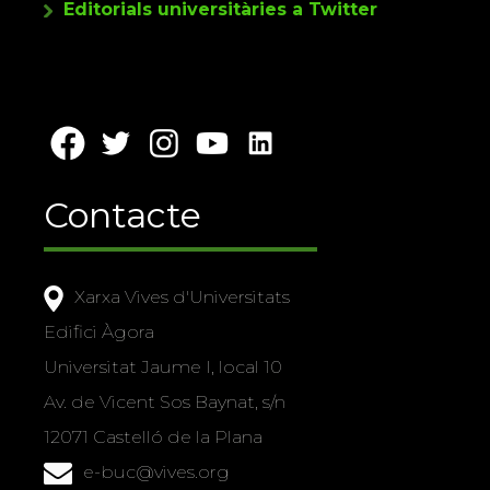
Editorials universitàries a Twitter
Contacte
Xarxa Vives d'Universitats
Edifici Àgora
Universitat Jaume I, local 10
Av. de Vicent Sos Baynat, s/n
12071 Castelló de la Plana
e-buc@vives.org