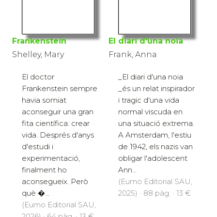
Frankenstein
El diari d'una noia
Shelley, Mary
Frank, Anna
El doctor
_El diari d'una noia
Frankenstein sempre
_és un relat inspirador
havia somiat
i tragic d'una vida
aconseguir una gran
normal viscuda en
fita científica: crear
una situació extrema.
vida. Després d'anys
A Amsterdam, l'estiu
d'estudi i
de 1942, els nazis van
experimentació,
obligar l'adolescent
finalment ho
Ann...
aconsegueix. Però
(Eumo Editorial SAU,
què �...
2025) · 88 pàg. · 13 €
(Eumo Editorial SAU,
2026) · 64 pàg. · 13 €