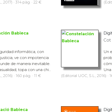
., 2017) · 314 pàg. · 22 €
(Edit
ación Babieca
Digit
d
Cot
uridad informática, con
Un e
justicia, ve con impotencia
prob
hunde de manera inevitable.
cómo
sualidad, topa con una chi...
Una 
., 2016) · 160 pàg. · 11 €
(Editorial UOC, S.L., 2016) · 
lació Babieca
Digit