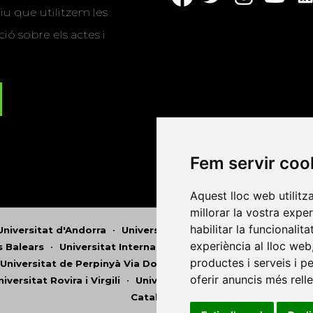
u que utilitzem les
ió sobre els actes i
Fem servir coo
Aquest lloc web utilitz
millorar la vostra expe
habilitar la funcionalit
Universitat d'Andorra
•
Universitat Autònoma de Barcelona
experiència al lloc web
es Balears
•
Universitat Internacional de Catalunya
•
Univers
productes i serveis i p
Universitat de Perpinyà Via Domitia
•
Universitat Politècni
oferir anuncis més rell
niversitat Rovira i Virgili
•
Universitat de Sàsser
•
Universita
Catalunya