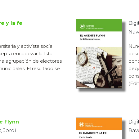
e y la fe
Digit
Nav
sitaria y activista social
Nunc
pta encabezar la lista
desc
na agrupación de electores
dond
unicipales. El resultado se...
pequ
cons
(Edit
e Flynn
Digit
 Jordi
Rave