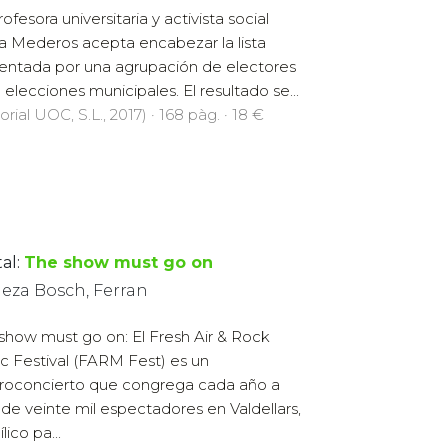
ofesora universitaria y activista social
a Mederos acepta encabezar la lista
entada por una agrupación de electores
a elecciones municipales. El resultado se...
orial UOC, S.L., 2017) · 168 pàg. · 18 €
al:
The show must go on
ueza Bosch, Ferran
show must go on: El Fresh Air & Rock
c Festival (FARM Fest) es un
oconcierto que congrega cada año a
de veinte mil espectadores en Valdellars,
ílico pa...