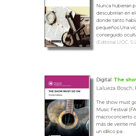
Nunca hubieran p
descubrirían en e
donde tanto habí
pequeños.Una vid
conseguido oculta
(Editorial UOC, S.L
Digital:
The sho
Lalueza Bosch, 
The show must go 
Music Festival (F
macroconcierto 
más de veinte mil
un idílico pa...