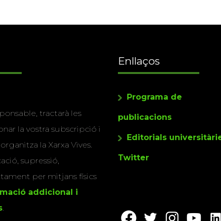
Enllaços
Programa de
ponsable, tractarà les
publicacions
nar la vostra subscripció i
Editorials universitàri
 organitza la Xarxa Vives.
Twitter
cació, supressió,
actament per mitjans físics
rmació addicional i
s
.