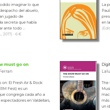
odido imaginar lo que
La pr
ldespacho del abuelo,
Paul
an jugado de
pres
a secreta que había
en l
r ante todo ...
(Edit
., 2017) · 6 €
w must go on
Digit
Ferran
Lal
on: El Fresh Air & Rock
The 
ARM Fest) es un
Musi
que congrega cada año a
macr
 espectadores en Valdellars,
más 
un id