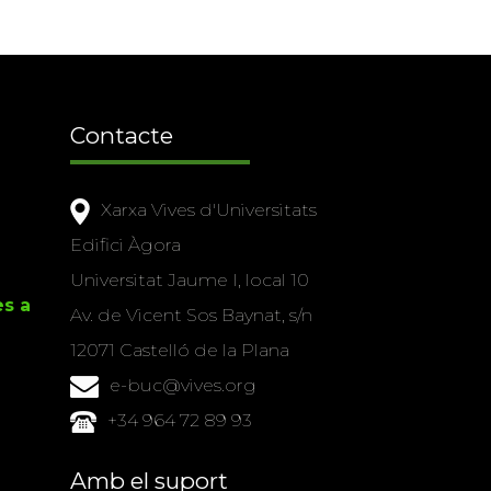
Contacte
Xarxa Vives d'Universitats
Edifici Àgora
Universitat Jaume I, local 10
es a
Av. de Vicent Sos Baynat, s/n
12071 Castelló de la Plana
e-buc@vives.org
+34 964 72 89 93
Amb el suport