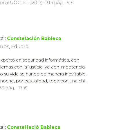
orial UOC, S.L., 2017) · 314 pàg. · 9 €
al:
Constelación Babieca
 Ros, Eduard
xperto en seguridad informática, con
lemas con la justicia, ve con impotencia
 su vida se hunde de manera inevitable.
noche, por casualidad, topa con una chi...
160 pàg. · 17 €
al:
Constel·lació Babieca