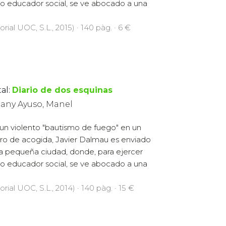
 educador social, se ve abocado a una
.
orial UOC, S.L., 2015) · 140 pàg. · 6 €
al:
Diario de dos esquinas
any Ayuso, Manel
 un violento "bautismo de fuego" en un
ro de acogida, Javier Dalmau es enviado
a pequeña ciudad, donde, para ejercer
 educador social, se ve abocado a una
.
orial UOC, S.L., 2014) · 140 pàg. · 15 €