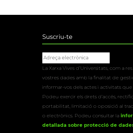
Suscriu-te
La Xarxa Vives d’Universitats, com a res
vostres dades amb la finalitat de gestio
informar-vos dels actes i activitats que
Podeu exercir els drets d’accés, rectifi
portabilitat, limitació o oposició al tr
o electrònics. Podeu consultar la
info
detallada sobre protecció de dade