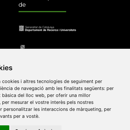
de
kies
a cookies i altres tecnologies de seguiment per
riència de navegació amb les finalitats següents:
per
at bàsica del lloc web
,
per oferir una millor
•
Universitat de Barcelona
•
Universitat CEU Cardenal
,
per mesurar el vostre interès pels nostres
itat Jaume I
•
Universitat de Lleida
•
Universitat Miguel
er personalitzar les interaccions de màrqueting
,
per
ca de Catalunya
•
Universitat Politècnica de València
•
evants per a vostè
.
t de València
•
Universitat de Vic - Universitat Central de