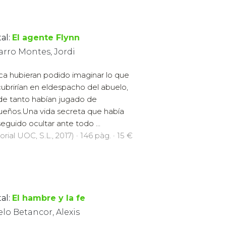
al:
El agente Flynn
arro Montes, Jordi
a hubieran podido imaginar lo que
ubrirían en eldespacho del abuelo,
e tanto habían jugado de
eños.Una vida secreta que había
eguido ocultar ante todo ...
orial UOC, S.L., 2017) · 146 pàg. · 15 €
al:
El hambre y la fe
lo Betancor, Alexis