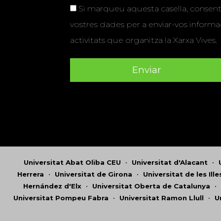
Si marqueu aquesta casella, consenti
vostres dades per a enviar-vos informac
activitats que organitza la Xarxa Vives.
Universitat Abat Oliba CEU
•
Universitat d'Alacant
•
Herrera
•
Universitat de Girona
•
Universitat de les Ill
Hernández d'Elx
•
Universitat Oberta de Catalunya
•
Universitat Pompeu Fabra
•
Universitat Ramon Llull
•
U