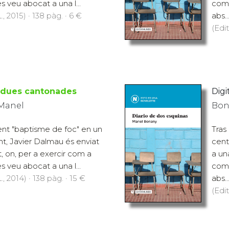
s veu abocat a una l...
como
., 2015) · 138 pàg. · 6 €
abs..
(Edit
e dues cantonades
Digit
 Manel
Bon
ent "baptisme de foc" en un
Tras
nt, Javier Dalmau és enviat
cent
t, on, per a exercir com a
a un
s veu abocat a una l...
como
., 2014) · 138 pàg. · 15 €
abs..
(Edit