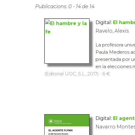
Publicacions: 0 - 14 de 14
Digital:
El hambr
Ravelo, Alexis
La profesora univer
Paula Mederos ace
presentada por u
en la elecciones m
(Editorial UOC, S.L., 2017) · 6 €
Digital:
El agent
Navarro Montes,