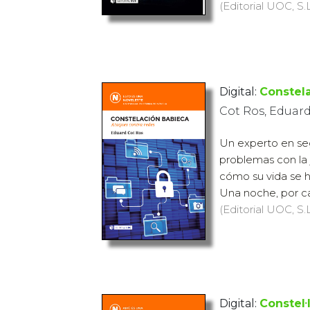
(Editorial UOC, S.L
Digital:
Constel
Cot Ros, Eduar
Un experto en seg
problemas con la 
cómo su vida se 
Una noche, por ca
(Editorial UOC, S.L
Digital:
Constel·