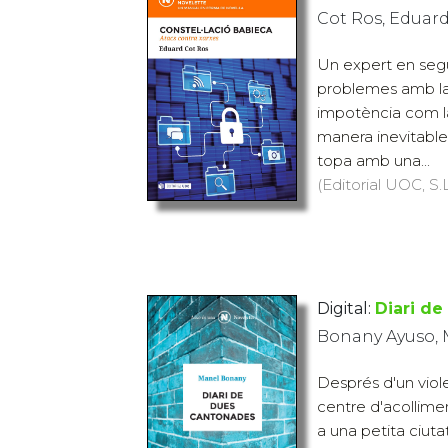
Cot Ros, Eduar
Un expert en seg
problemes amb la 
impotència com la
manera inevitable.
topa amb una...
(Editorial UOC, S.L
Digital:
Diari d
Bonany Ayuso,
Després d'un viol
centre d'acollime
a una petita ciuta