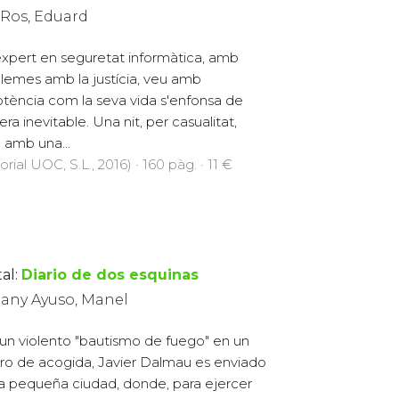
 Ros, Eduard
xpert en seguretat informàtica, amb
lemes amb la justícia, veu amb
tència com la seva vida s'enfonsa de
ra inevitable. Una nit, per casualitat,
 amb una...
orial UOC, S.L., 2016) · 160 pàg. · 11 €
al:
Diario de dos esquinas
any Ayuso, Manel
 un violento "bautismo de fuego" en un
ro de acogida, Javier Dalmau es enviado
a pequeña ciudad, donde, para ejercer