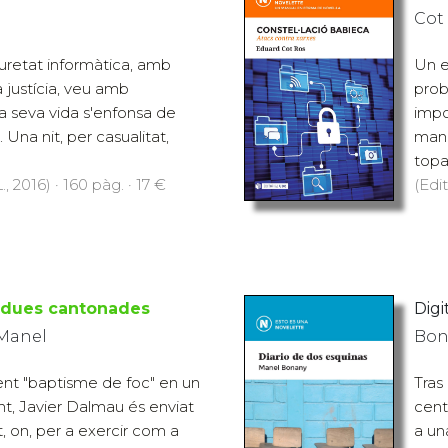
d
Cot
uretat informàtica, amb
Un e
justícia, veu amb
prob
 seva vida s'enfonsa de
impo
 Una nit, per casualitat,
mane
topa
., 2016) · 160 pàg. · 17 €
(Edit
e dues cantonades
Digit
 Manel
Bon
ent "baptisme de foc" en un
Tras
nt, Javier Dalmau és enviat
cent
t, on, per a exercir com a
a un