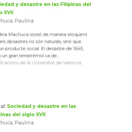
iedad y desastre en las Filipinas del
o XVII
huca, Paulina
lina Machuca sosté de manera eloqüent
els desastres no són naturals, sinó que
un producte social. El desastre de 1645,
 un gran terratrèmol va de...
licacions de la Universitat de València,
al:
Sociedad y desastre en las
pinas del siglo XVII
huca, Paulina