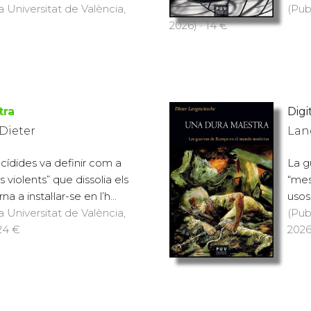
a Universitat de València,
(Pub
2026) · 14 €
tra
Digit
Dieter
Lan
cídides va definir com a
La g
violents” que dissolia els
“mes
na a instal·lar-se en l’h...
usos 
a Universitat de València,
(Pub
 24 €
2026