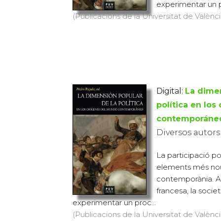
experimentar un p
(Publicacions de la Universitat de Valènci
Digital:
La dimen
política en lo
contemporáne
Diversos autors
La participació po
elements més nous
contemporània. A 
francesa, la soci
experimentar un proc...
(Publicacions de la Universitat de Valènci