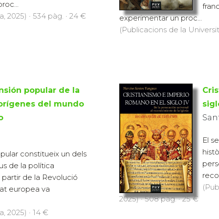
roc...
fran
a, 2025) · 534 pàg. · 24 €
experimentar un proc...
(Publicacions de la Universit
sión popular de la
Cri
s orígenes del mundo
sigl
o
San
El s
histò
pular constitueix un dels
pers
 de la política
reco
partir de la Revolució
(Pub
etat europea va
2025) · 508 pàg. · 25 €
a, 2025) · 14 €