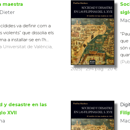
a maestra
Soc
Dieter
sigl
Mac
cídides va definir com a
violents” que dissolia els
“Pau
na a instal·lar-se en l’h...
que 
a Universitat de València,
són 
quan
(Pub
2025) · 294 pàg. · 20 €
 y desastre en las
Digit
glo XVII
Fili
na
Mac