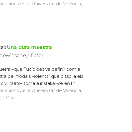
licacions de la Universitat de València,
al:
Una dura maestra
gewiesche, Dieter
uerra –que Tucídides va definir com a
tra de modals violents” que dissolia els
civilitzats– torna a instal·lar-se en l’h...
licacions de la Universitat de València,
) · 14 €