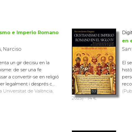
nismo e Imperio Romano
Digit
en e
, Narciso
San
enta un gir decisiu en la
El s
anisme: de ser una fe
histò
ar a convertir-se en religió
pers
r legalment i després c...
reco
a Universitat de València,
(Pub
2025) · 14 €