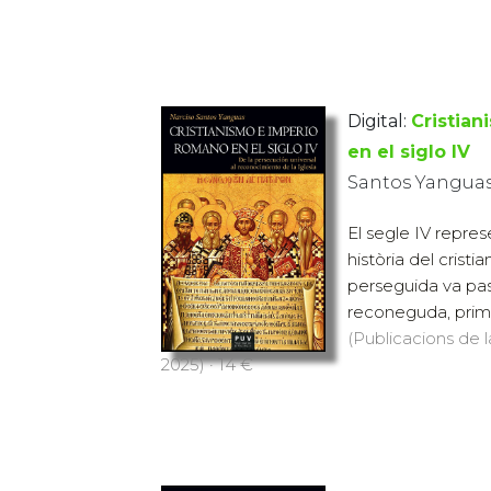
Digital:
Cristia
en el siglo IV
Santos Yanguas
El segle IV repres
història del cristi
perseguida va pass
reconeguda, prime
(Publicacions de l
2025) · 14 €