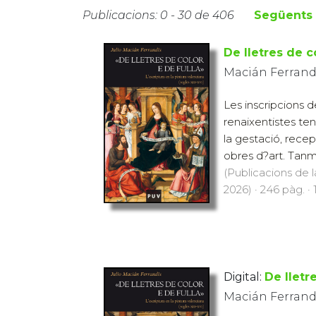
Publicacions: 0 - 30 de 406
Següents
De lletres de c
Macián Ferrandi
Les inscripcions d
renaixentistes t
la gestació, rece
obres d?art. Tanmat
(Publicacions de l
2026) · 246 pàg. ·
Digital:
De lletr
Macián Ferrandi