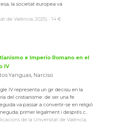
cesa, la societat europea va
at de València, 2025) · 14 €
stianismo e Imperio Romano en el
o IV
tos Yanguas, Narciso
egle IV representa un gir decisiu en la
ria del cristianisme: de ser una fe
eguida va passar a convertir-se en religió
neguda, primer legalment i després c...
licacions de la Universitat de València,