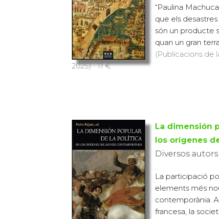
“Paulina Machuca
que els desastres 
són un producte so
quan un gran terra
(Publicacions de l
2025) · 11 €
La dimensión p
los orígenes 
Diversos autors
La participació po
elements més nous
contemporània. A 
francesa, la soci