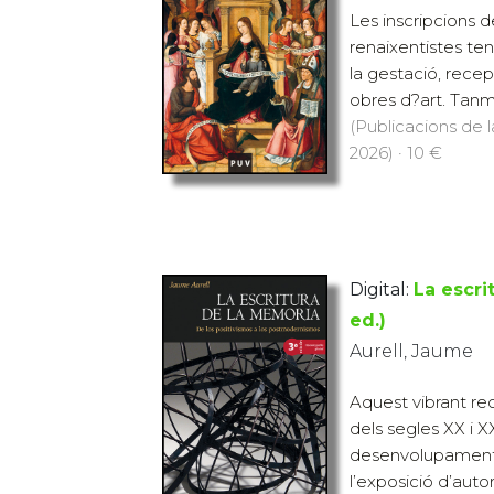
Les inscripcions d
renaixentistes t
la gestació, rece
obres d?art. Tanmat
(Publicacions de l
2026) · 10 €
Digital:
La escri
ed.)
Aurell, Jaume
Aquest vibrant rec
dels segles XX i 
desenvolupament 
l’exposició d’autor