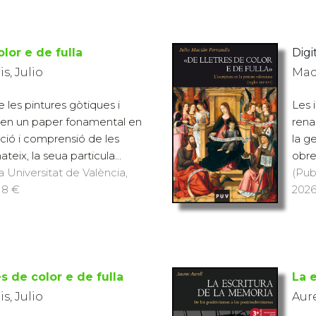
olor e de fulla
Digit
s, Julio
Maci
e les pintures gòtiques i
Les 
enen un paper fonamental en
rena
pció i comprensió de les
la g
eix, la seua particula...
obre
a Universitat de València,
(Pub
 18 €
2026
es de color e de fulla
La 
s, Julio
Aur