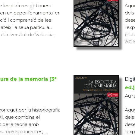
e les pintures gòtiques i
Aque
enen un paper fonamental en
dels
pció i comprensió de les
dese
eix, la seua particula...
l’exp
a Universitat de València,
(Pub
2026
tura de la memoria (3ª
Digit
ed.)
Aur
orregut per la historiografia
Aque
XXI, que combina el
dels
de la teoria amb
dese
s i obres concretes, ...
l’exp