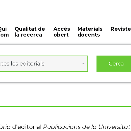
Qui
Qualitat de
Accés
Materials
Reviste
som
la recerca
obert
docents
Cerca
tes les editorials
òria
d'editorial
Publicacions de la Universita