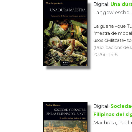
Digital:
Una dur
Langewiesche, 
La guerra –que Tu
“mestra de modals 
usos civilitzats– tor
(Publicacions de l
2026) · 14 €
Digital:
Sociedad
Filipinas del si
Machuca, Pauli