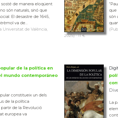
 sosté de manera eloqüent
“Pau
no són naturals, sinó que
que 
cial. El desastre de 1645,
són 
trèmol va de...
quan
a Universitat de València,
(Pub
2025) · 11 €
opular de la política en
Digit
del mundo contemporáneo
pol
con
Div
pular constitueix un dels
 de la política
La p
partir de la Revolució
elem
etat europea va
cont