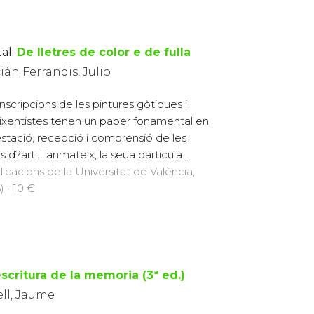
al:
De lletres de color e de fulla
án Ferrandis, Julio
inscripcions de les pintures gòtiques i
ixentistes tenen un paper fonamental en
estació, recepció i comprensió de les
s d?art. Tanmateix, la seua particula...
licacions de la Universitat de València,
) · 10 €
escritura de la memoria (3ª ed.)
ell, Jaume