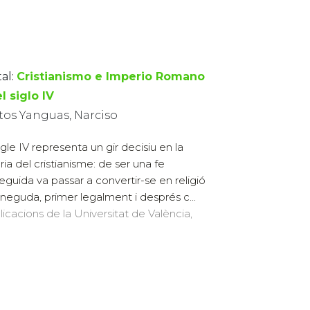
al:
Cristianismo e Imperio Romano
l siglo IV
tos Yanguas, Narciso
egle IV representa un gir decisiu en la
ria del cristianisme: de ser una fe
eguida va passar a convertir-se en religió
neguda, primer legalment i després c...
licacions de la Universitat de València,