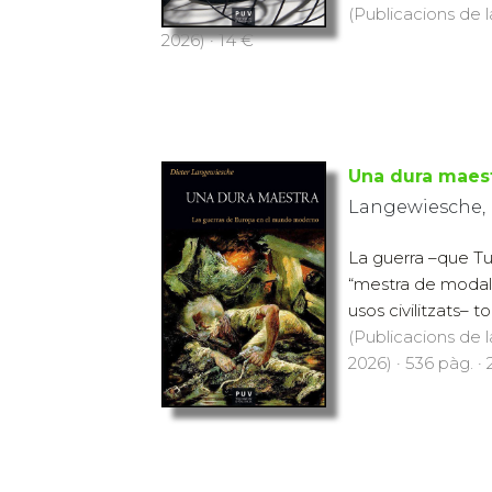
(Publicacions de l
2026) · 14 €
Una dura maes
Langewiesche, 
La guerra –que Tu
“mestra de modals 
usos civilitzats– tor
(Publicacions de l
2026) · 536 pàg. ·