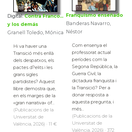
Franquismo enseñado
Digital:
Contra Franco...
Banderas Navarro,
y los demás
Néstor
Granell Toledo, Mónica
Com ensenya el
Hi va haver una
professorat actual
Transició més enllà
períodes com la
dels despatxos, els
Segona República, la
pactes d?elits i les
Guerra Civil, la
grans sigles
dictadura franquista i
partidistes? Aquest
la Transició? Per a
llibre demostra que,
donar resposta a
en els marges de la
aquesta pregunta, i
«gran narrativa» of...
més...
(Publicacions de la
(Publicacions de la
Universitat de
Universitat de
València, 2026) · 11 €
València, 2026) · 372