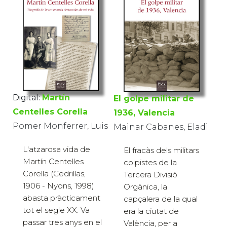
Digital:
Martín
El golpe militar de
Centelles Corella
1936, Valencia
Pomer Monferrer, Luis
Mainar Cabanes, Eladi
L'atzarosa vida de
El fracàs dels militars
Martín Centelles
colpistes de la
Corella (Cedrillas,
Tercera Divisió
1906 - Nyons, 1998)
Orgànica, la
abasta pràcticament
capçalera de la qual
tot el segle XX. Va
era la ciutat de
passar tres anys en el
València, per a