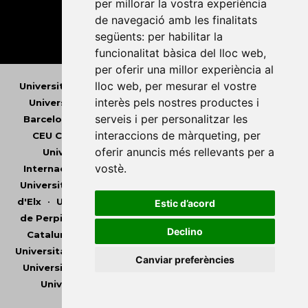
per millorar la vostra experiència
de navegació amb les finalitats
següents:
per habilitar la
funcionalitat bàsica del lloc web
,
per oferir una millor experiència al
lloc web
,
per mesurar el vostre
Universitat Abat Oliba CEU
•
Universitat d'Alacant
•
interès pels nostres productes i
Universitat d'Andorra
•
Universitat Autònoma de
serveis i per personalitzar les
Barcelona
•
Universitat de Barcelona
•
Universitat
interaccions de màrqueting
,
per
CEU Cardenal Herrera
•
Universitat de Girona
•
oferir anuncis més rellevants per a
Universitat de les Illes Balears
•
Universitat
vostè
.
Internacional de Catalunya
•
Universitat Jaume I
•
Universitat de Lleida
•
Universitat Miguel Hernández
d'Elx
•
Universitat Oberta de Catalunya
•
Universitat
Estic d’acord
de Perpinyà Via Domitia
•
Universitat Politècnica de
Declino
Catalunya
•
Universitat Politècnica de València
•
Universitat Pompeu Fabra
•
Universitat Ramon Llull
•
Canviar preferències
Universitat Rovira i Virgili
•
Universitat de Sàsser
•
Universitat de València
•
Universitat de Vic -
Universitat Central de Catalunya