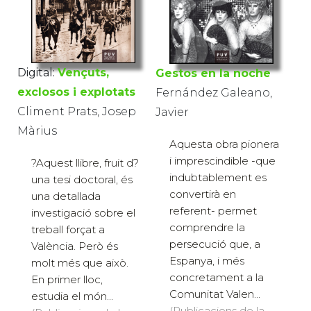
Digital:
Vençuts,
Gestos en la noche
exclosos i explotats
Fernández Galeano,
Climent Prats, Josep
Javier
Màrius
Aquesta obra pionera
i imprescindible -que
?Aquest llibre, fruit d?
indubtablement es
una tesi doctoral, és
convertirà en
una detallada
referent- permet
investigació sobre el
comprendre la
treball forçat a
persecució que, a
València. Però és
Espanya, i més
molt més que això.
concretament a la
En primer lloc,
Comunitat Valen...
estudia el món...
(Publicacions de la