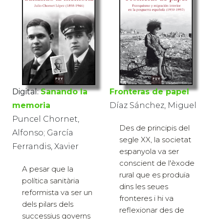
Digital:
Sanando la
Fronteras de papel
memoria
Díaz Sánchez, Miguel
Puncel Chornet,
Des de principis del
Alfonso; García
segle XX, la societat
Ferrandis, Xavier
espanyola va ser
conscient de l'èxode
A pesar que la
rural que es produïa
política sanitària
dins les seues
reformista va ser un
fronteres i hi va
dels pilars dels
reflexionar des de
successius governs