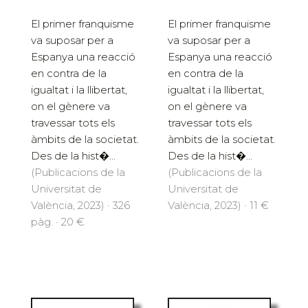
El primer franquisme
El primer franquisme
va suposar per a
va suposar per a
Espanya una reacció
Espanya una reacció
en contra de la
en contra de la
igualtat i la llibertat,
igualtat i la llibertat,
on el gènere va
on el gènere va
travessar tots els
travessar tots els
àmbits de la societat.
àmbits de la societat.
Des de la hist�...
Des de la hist�...
(Publicacions de la
(Publicacions de la
Universitat de
Universitat de
València, 2023) · 326
València, 2023) · 11 €
pàg. · 20 €