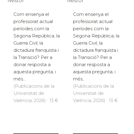
Néstor
Néstor
Com ensenya el
Com ensenya el
professorat actual
professorat actual
períodes com la
períodes com la
Segona República, la
Segona República, la
Guerra Civil, la
Guerra Civil, la
dictadura franquista i
dictadura franquista i
la Transició? Per a
la Transició? Per a
donar resposta a
donar resposta a
aquesta pregunta, i
aquesta pregunta, i
més...
més...
(Publicacions de la
(Publicacions de la
Universitat de
Universitat de
València, 2026) · 13 €
València, 2026) · 13 €