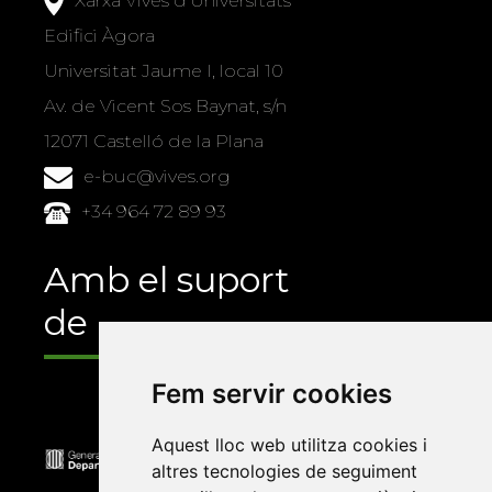
Xarxa Vives d'Universitats
Edifici Àgora
Universitat Jaume I, local 10
Av. de Vicent Sos Baynat, s/n
12071 Castelló de la Plana
e-buc@vives.org
+34 964 72 89 93
Amb el suport
de
Fem servir cookies
Aquest lloc web utilitza cookies i
altres tecnologies de seguiment