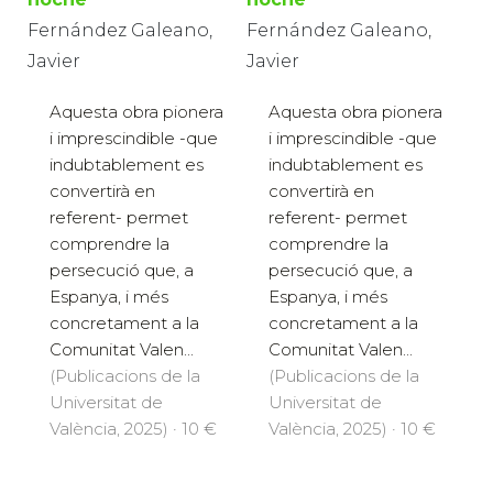
Fernández Galeano,
Fernández Galeano,
Javier
Javier
Aquesta obra pionera
Aquesta obra pionera
i imprescindible -que
i imprescindible -que
indubtablement es
indubtablement es
convertirà en
convertirà en
referent- permet
referent- permet
comprendre la
comprendre la
persecució que, a
persecució que, a
Espanya, i més
Espanya, i més
concretament a la
concretament a la
Comunitat Valen...
Comunitat Valen...
(Publicacions de la
(Publicacions de la
Universitat de
Universitat de
València, 2025) · 10 €
València, 2025) · 10 €