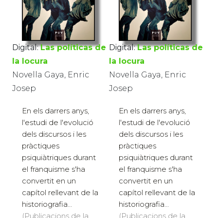
Digital:
Las políticas de
Digital:
Las políticas de
la locura
la locura
Novella Gaya, Enric
Novella Gaya, Enric
Josep
Josep
En els darrers anys,
En els darrers anys,
l'estudi de l'evolució
l'estudi de l'evolució
dels discursos i les
dels discursos i les
pràctiques
pràctiques
psiquiàtriques durant
psiquiàtriques durant
el franquisme s'ha
el franquisme s'ha
convertit en un
convertit en un
capítol rellevant de la
capítol rellevant de la
historiografia...
historiografia...
(Publicacions de la
(Publicacions de la