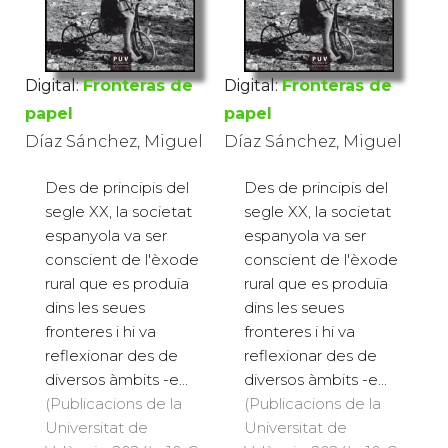
Digital:
Fronteras de
Digital:
Fronteras de
papel
papel
Díaz Sánchez, Miguel
Díaz Sánchez, Miguel
Des de principis del
Des de principis del
segle XX, la societat
segle XX, la societat
espanyola va ser
espanyola va ser
conscient de l'èxode
conscient de l'èxode
rural que es produïa
rural que es produïa
dins les seues
dins les seues
fronteres i hi va
fronteres i hi va
reflexionar des de
reflexionar des de
diversos àmbits -e...
diversos àmbits -e...
(Publicacions de la
(Publicacions de la
Universitat de
Universitat de