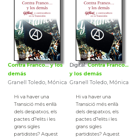
Contra Franco... y los
Digital:
Contra Franco...
demás
y los demás
Granell Toledo, Mónica
Granell Toledo, Mónica
Hi va haver una
Hi va haver una
Transició més enllà
Transició més enllà
dels despatxos, els
dels despatxos, els
pactes d?elits i les
pactes d?elits i les
grans sigles
grans sigles
partidistes? Aquest
partidistes? Aquest