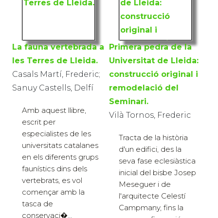
La fauna vertebrada a
Primera pedra de la
les Terres de Lleida.
Universitat de Lleida:
Casals Martí, Frederic;
construcció original i
Sanuy Castells, Delfí
remodelació del
Seminari.
Amb aquest llibre,
Vilà Tornos, Frederic
escrit per
especialistes de les
Tracta de la història
universitats catalanes
d'un edifici, des la
en els diferents grups
seva fase eclesiàstica
faunístics dins dels
inicial del bisbe Josep
vertebrats, es vol
Meseguer i de
començar amb la
l'arquitecte Celestí
tasca de
Campmany, fins la
conservaci�...