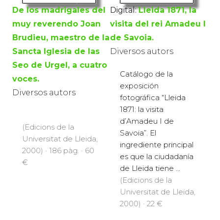
De los madrigales del
Digital:
Lleida 1871, la
muy reverendo Joan
visita del rei Amadeu I
Brudieu, maestro de la
de Savoia.
Sancta Iglesia de las
Diversos autors
Seo de Urgel, a cuatro
Catálogo de la
voces.
exposición
Diversos autors
fotográfica “Lleida
1871: la visita
d’Amadeu I de
(Edicions de la
Savoia”. El
Universitat de Lleida,
ingrediente principal
2000) · 186 pàg. · 60
es que la ciudadanía
€
de Lleida tiene ...
(Edicions de la
Universitat de Lleida,
2000) · 22 €