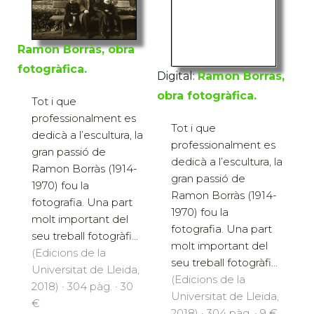
Ramon Borràs, obra
fotogràfica.
Digital:
Ramon Borràs,
obra fotogràfica.
Tot i que
professionalment es
Tot i que
dedicà a l’escultura, la
professionalment es
gran passió de
dedicà a l’escultura, la
Ramon Borràs (1914-
gran passió de
1970) fou la
Ramon Borràs (1914-
fotografia. Una part
1970) fou la
molt important del
fotografia. Una part
seu treball fotogràfi...
molt important del
(Edicions de la
seu treball fotogràfi...
Universitat de Lleida,
(Edicions de la
2018) · 304 pàg. · 30
Universitat de Lleida,
€
2018) · 304 pàg. · 9 €