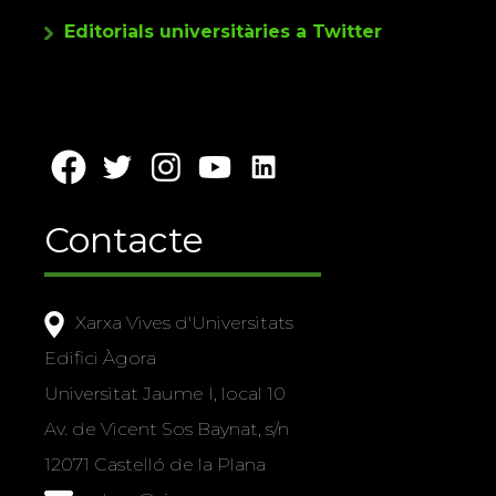
Editorials universitàries a Twitter
Contacte
Xarxa Vives d'Universitats
Edifici Àgora
Universitat Jaume I, local 10
Av. de Vicent Sos Baynat, s/n
12071 Castelló de la Plana