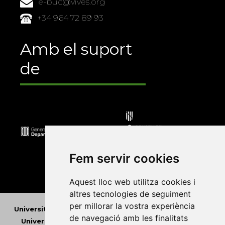
e-buc@vives.org
+34 964 72 89 93
Amb el suport
de
Fem servir cookies
Aquest lloc web utilitza cookies i
altres tecnologies de seguiment
per millorar la vostra experiència
Universitat Abat Oliba CEU
•
Universitat d'Alacant
•
de navegació amb les finalitats
Universitat d'Andorra
•
Universitat Autònoma de