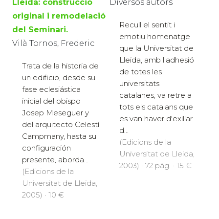
Lleida: construcció
Diversos autors
original i remodelació
Recull el sentit i
del Seminari.
emotiu homenatge
Vilà Tornos, Frederic
que la Universitat de
Lleida, amb l'adhesió
Trata de la historia de
de totes les
un edificio, desde su
universitats
fase eclesiástica
catalanes, va retre a
inicial del obispo
tots els catalans que
Josep Meseguer y
es van haver d'exiliar
del arquitecto Celestí
d...
Campmany, hasta su
(Edicions de la
configuración
Universitat de Lleida,
presente, aborda...
2003) · 72 pàg. · 15 €
(Edicions de la
Universitat de Lleida,
2005) · 10 €