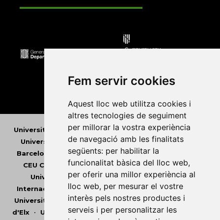
Fem servir cookies
Aquest lloc web utilitza cookies i
altres tecnologies de seguiment
per millorar la vostra experiència
Universitat Abat Oliba CEU
•
Universitat d'Alacant
•
de navegació amb les finalitats
Universitat d'Andorra
•
Universitat Autònoma de
següents:
per habilitar la
Barcelona
•
Universitat de Barcelona
•
Universitat
funcionalitat bàsica del lloc web
,
CEU Cardenal Herrera
•
Universitat de Girona
•
per oferir una millor experiència al
Universitat de les Illes Balears
•
Universitat
lloc web
,
per mesurar el vostre
Internacional de Catalunya
•
Universitat Jaume I
•
interès pels nostres productes i
Universitat de Lleida
•
Universitat Miguel Hernández
serveis i per personalitzar les
d'Elx
•
Universitat Oberta de Catalunya
•
Universitat