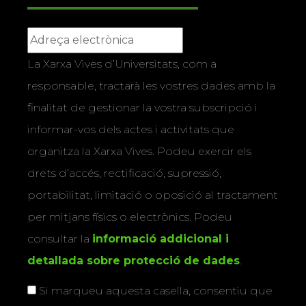
La Xarxa Vives d’Universitats, com a
responsable, tractarà les vostres dades amb la
finalitat de gestionar la vostra subscripció i
informar-vos dels actes i activitats que
organitza la Xarxa Vives. Podeu exercir els
drets d’accés, rectificació, supressió,
portabilitat, limitació o oposició al tractament
per mitjans físics o electrònics. Podeu
consultar la
informació addicional i
detallada sobre protecció de dades
.
Si marqueu aquesta casella, consentiu que