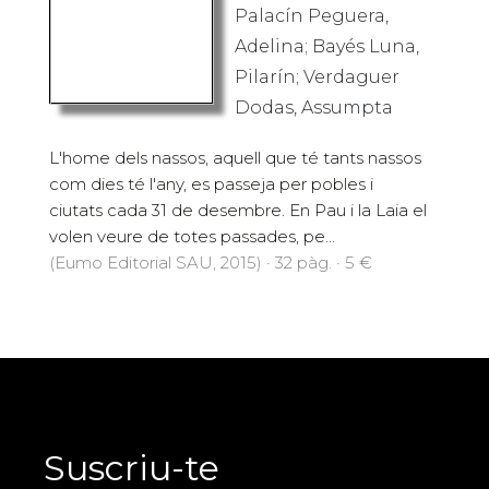
Palacín Peguera,
Adelina; Bayés Luna,
Pilarín; Verdaguer
Dodas, Assumpta
L'home dels nassos, aquell que té tants nassos
com dies té l'any, es passeja per pobles i
ciutats cada 31 de desembre. En Pau i la Laia el
volen veure de totes passades, pe...
(Eumo Editorial SAU, 2015) · 32 pàg. · 5 €
Suscriu-te