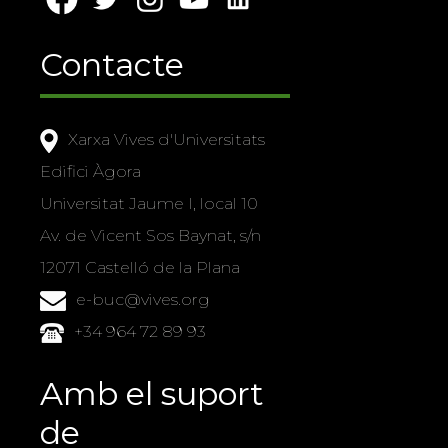
Contacte
Xarxa Vives d'Universitats
Edifici Àgora
Universitat Jaume I, local 10
Av. de Vicent Sos Baynat, s/n
12071 Castelló de la Plana
e-buc@vives.org
+34 964 72 89 93
Amb el suport
de