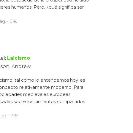
seres humanos. Pero, ¿qué significa ser
àg. · 6 €
al:
Laicismo
son, Andrew
aicismo, tal como lo entendemos hoy, es
oncepto relativamente moderno. Para
sociedades medievales europeas,
icadas sobre los cimientos compartidos
àg. · 7 €