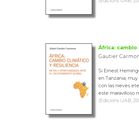
(Edicions UAB, 202
África: cambio 
Gautier Carmon
Si Ernest Hemingw
en Tanzania, muy 
con las nieves et
este maravilloso 
(Edicions UAB, 202