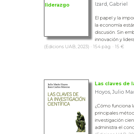
Izard, Gabriel
El papel y la impo
la economía están
discusión. Sin emb
innovación y lider
(Edicions UAB, 2023) · 154 pàg. · 15 €
Las claves de l
Hoyos, Julio Ma
¿Cómo funciona la
principales méto
investigación cien
administra el cono