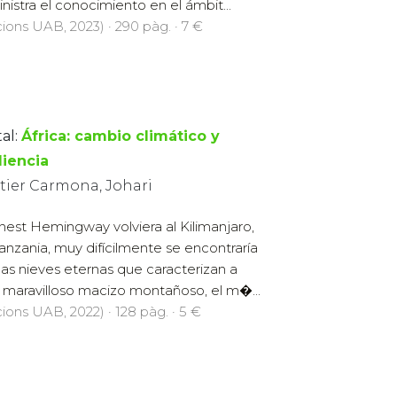
nistra el conocimiento en el ámbit...
cions UAB, 2023) · 290 pàg. · 7 €
al:
África: cambio climático y
liencia
tier Carmona, Johari
rnest Hemingway volviera al Kilimanjaro,
anzania, muy difícilmente se encontraría
las nieves eternas que caracterizan a
 maravilloso macizo montañoso, el m�...
cions UAB, 2022) · 128 pàg. · 5 €