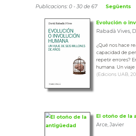
Publicacions: 0 - 30 de 67
Següents
Evolución o in
Rabadà Vives, 
¿Qué nos hace re
capacidad de pen
repetir errores? E
humana. Un viaje d
(Edicions UAB, 202
El otoño de la
Arce, Javier