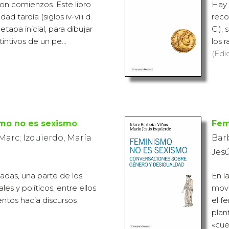
on comienzos. Este libro
Hay 
ad tardía (siglos iv-viii d.
recor
etapa inicial, para dibujar
C.), 
intivos de un pe...
los 
(Edi
mo no es sexismo
Fem
Marc; Izquierdo, María
Barb
Jes
cadas, una parte de los
En l
es y políticos, entre ellos
movi
entos hacia discursos
el f
plan
«cue