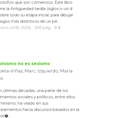
otoños que son comienzos. Este libro
re la Antigüedad tardía (siglos iv-viii d.
sobre todo su etapa inicial, para dibujar
rasgos más distintivos de un pe...
cions UAB, 2026) · 306 pàg. · 8 €
inismo no es sexismo
eta-Viñas, Marc; Izquierdo, María
ús
as últimas décadas, una parte de los
mientos sociales y políticos, entre ellos
eminismo, ha virado en sus
teamientos hacia discursos basados en la
sti�...