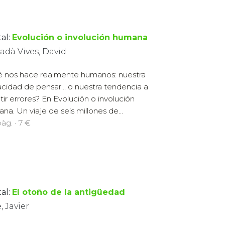
al:
Evolución o involución humana
adà Vives, David
 nos hace realmente humanos: nuestra
cidad de pensar… o nuestra tendencia a
tir errores? En Evolución o involución
na. Un viaje de seis millones de...
àg. · 7 €
al:
El otoño de la antigüedad
, Javier