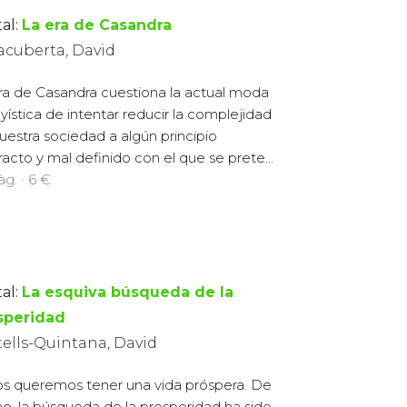
al:
La era de Casandra
acuberta, David
ra de Casandra cuestiona la actual moda
yística de intentar reducir la complejidad
uestra sociedad a algún principio
racto y mal definido con el que se prete...
g. · 6 €
al:
La esquiva búsqueda de la
speridad
tells-Quintana, David
s queremos tener una vida próspera. De
o, la búsqueda de la prosperidad ha sido