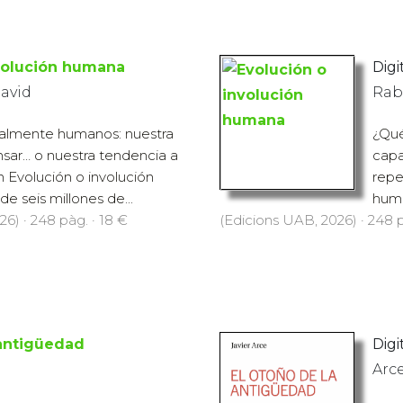
volución humana
Digit
David
Rab
almente humanos: nuestra
¿Qué
sar… o nuestra tendencia a
capa
n Evolución o involución
repe
e seis millones de...
huma
6) · 248 pàg. · 18 €
(Edicions UAB, 2026) · 248 p
 antigüedad
Digit
Arce