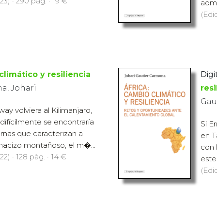
3) · 290 pàg. · 19 €
admi
(Edi
climático y resiliencia
Digit
a, Johari
resi
Gau
ay volviera al Kilimanjaro,
difícilmente se encontraría
Si E
ernas que caracterizan a
en T
macizo montañoso, el m�...
con 
2) · 128 pàg. · 14 €
este
(Edi