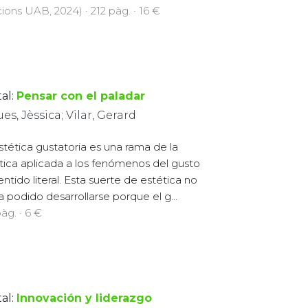
cions UAB, 2024) · 212 pàg. · 16 €
al:
Pensar con el paladar
es, Jèssica; Vilar, Gerard
stética gustatoria es una rama de la
tica aplicada a los fenómenos del gusto
entido literal. Esta suerte de estética no
a podido desarrollarse porque el g...
àg. · 6 €
al:
Innovación y liderazgo