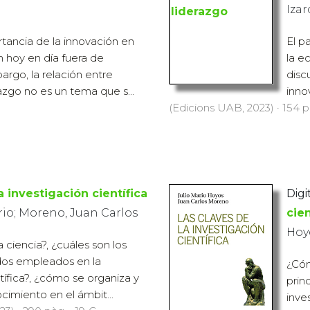
Izar
rtancia de la innovación en
El p
 hoy en día fuera de
la e
argo, la relación entre
disc
azgo no es un tema que s...
inno
(Edicions UAB, 2023) · 154 p
a investigación científica
Digit
rio; Moreno, Juan Carlos
cien
Hoyo
 ciencia?, ¿cuáles son los
dos empleados en la
¿Cóm
tífica?, ¿cómo se organiza y
prin
cimiento en el ámbit...
inve