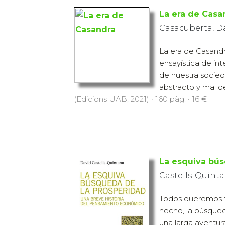
La era de Casa
Casacuberta, D
La era de Casandr
ensayística de int
de nuestra socied
abstracto y mal de
(Edicions UAB, 2021) · 160 pàg. · 16 €
La esquiva bús
Castells-Quinta
Todos queremos t
hecho, la búsqued
una larga aventur