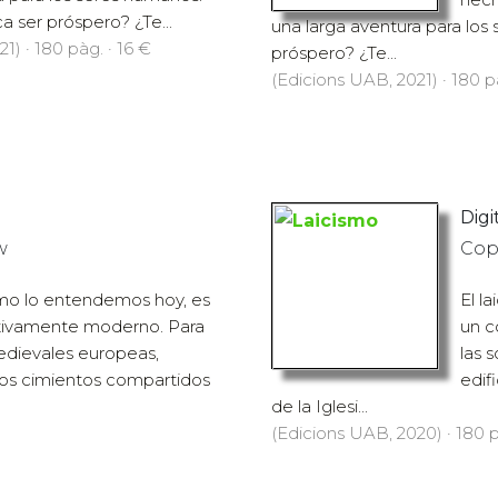
ca ser próspero? ¿Te...
una larga aventura para los 
1) · 180 pàg. · 16 €
próspero? ¿Te...
(Edicions UAB, 2021) · 180 p
Digit
w
Cop
como lo entendemos hoy, es
El l
tivamente moderno. Para
un c
edievales europeas,
las 
los cimientos compartidos
edif
de la Iglesi...
(Edicions UAB, 2020) · 180 p