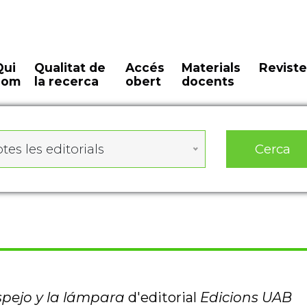
Qui
Qualitat de
Accés
Materials
Reviste
som
la recerca
obert
docents
Cerca
tes les editorials
spejo y la lámpara
d'editorial
Edicions UAB