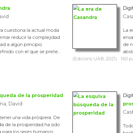
ndra
Digit
avid
Cas
a cuestiona la actual moda
La e
entar reducir la complejidad
ensa
ad a algún principio
de n
finido con el que se prete...
abst
(Edicions UAB, 2021) · 160 pà
queda de la prosperidad
Digit
na, David
pro
Cas
ener una vida próspera. De
a de la prosperidad ha sido
Todo
a para los seres humanos.
hech