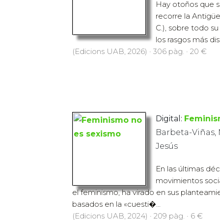
Hay otoños que s
recorre la Antigüed
C.), sobre todo su 
los rasgos más dist
(Edicions UAB, 2026) · 306 pàg. · 20 €
Digital:
Feminis
Barbeta-Viñas, 
Jesús
En las últimas dé
movimientos social
el feminismo, ha virado en sus planteami
basados en la «cuesti�...
(Edicions UAB, 2024) · 209 pàg. · 6 €