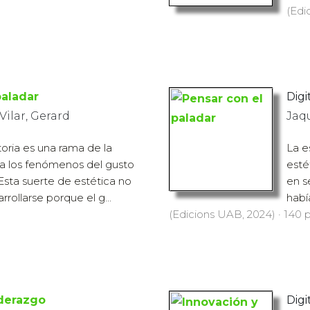
(Edi
paladar
Digit
 Vilar, Gerard
Jaqu
toria es una rama de la
La e
 a los fenómenos del gusto
esté
. Esta suerte de estética no
en s
rollarse porque el g...
habí
(Edicions UAB, 2024) · 140 p
iderazgo
Digit