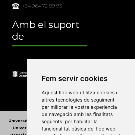
+34 964 72 89 93
Amb el suport
de
Fem servir cookies
Aquest lloc web utilitza cookies i
altres tecnologies de seguiment
per millorar la vostra experiència
de navegació amb les finalitats
Universitat Abat Oliba CEU
•
Universitat d'Alacant
•
següents:
per habilitar la
Universitat d'Andorra
•
Universitat Autònoma de
funcionalitat bàsica del lloc web
,
Barcelona
•
Universitat de Barcelona
•
Universitat