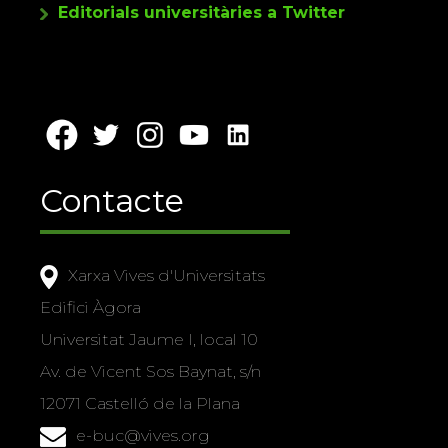
Editorials universitàries a Twitter
Contacte
Xarxa Vives d'Universitats
Edifici Àgora
Universitat Jaume I, local 10
Av. de Vicent Sos Baynat, s/n
12071 Castelló de la Plana
e-buc@vives.org