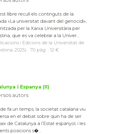
ersos autors
st llibre recull els continguts de la
ada «La universitat davant del genocidi»,
nitzada per la Xarxa Universitària per
tina, que es va celebrar a la Univer...
licacions i Edicions de la Universitat de
elona, 2025) · 70 pàg. · 12 €
lunya i Espanya (II)
ersos autors
de fa un temps, la societat catalana viu
rsa en el debat sobre quin ha de ser
caix de Catalunya a l’Estat espanyol, i les
rents posicions s�...