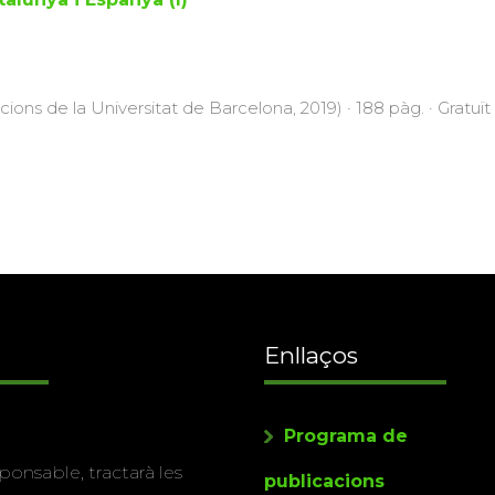
icions de la Universitat de Barcelona, 2019) · 188 pàg. · Gratuït
Enllaços
Programa de
ponsable, tractarà les
publicacions