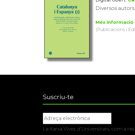
Diversos autors
Més informació
(Publicacions i Ed
Suscriu-te
La Xarxa Vives d’Universitats, com a res