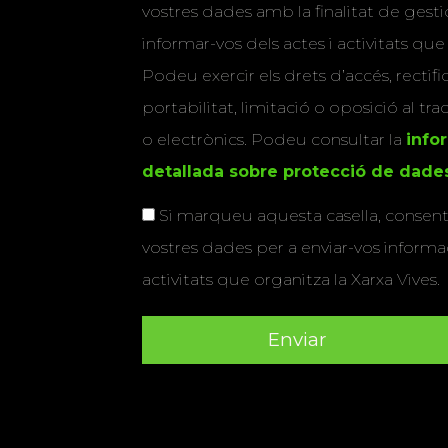
vostres dades amb la finalitat de gestio
informar-vos dels actes i activitats que
Podeu exercir els drets d’accés, rectifi
portabilitat, limitació o oposició al tr
o electrònics. Podeu consultar la
info
detallada sobre protecció de dade
Si marqueu aquesta casella, consenti
vostres dades per a enviar-vos informac
activitats que organitza la Xarxa Vives.