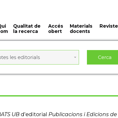
Qui
Qualitat de
Accés
Materials
Reviste
som
la recerca
obert
docents
Cerca
tes les editorials
ATS UB
d'editorial
Publicacions i Edicions de