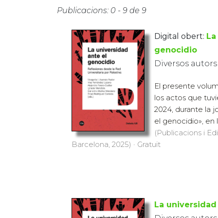
Publicacions: 0 - 9 de 9
Digital obert:
La
genocidio
Diversos autors
El presente volu
los actos que tuvi
2024, durante la 
el genocidio», en l
(Publicacions i Ed
Barcelona, 2025) · Gratuït
La universidad