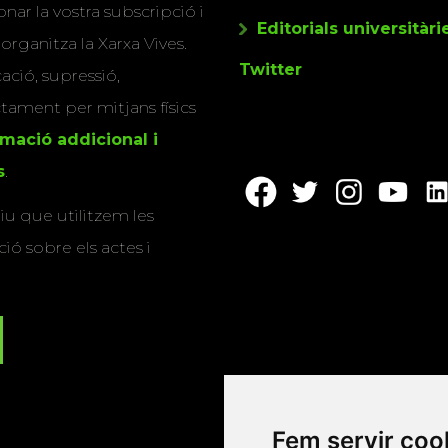
nar la vostra subscripció i
Editorials universitàri
 organitza la Xarxa Vives.
Twitter
cació, supressió,
actament per mitjans físics
rmació addicional i
s
.
u que utilitzem les
ió sobre els actes i
Fem servir coo