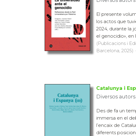
Diversos autors
El presente volu
los actos que tuvi
2024, durante la 
el genocidio», en l
(Publicacions i Ed
Barcelona, 2025) ·
Catalunya i Espa
Diversos autors
Des de fa un temps
immersa en el deb
l’encaix de Catalun
diferents posicions