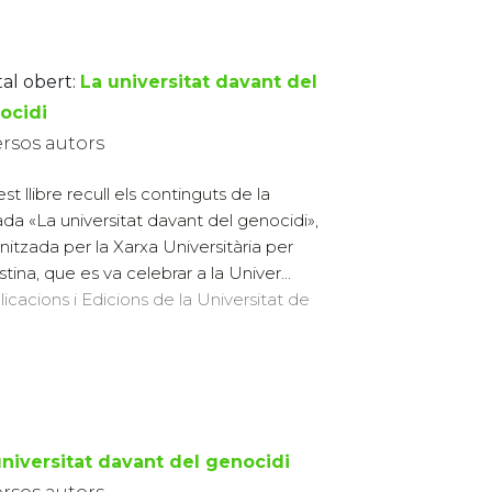
tal obert:
La universitat davant del
ocidi
ersos autors
st llibre recull els continguts de la
ada «La universitat davant del genocidi»,
nitzada per la Xarxa Universitària per
tina, que es va celebrar a la Univer...
licacions i Edicions de la Universitat de
universitat davant del genocidi