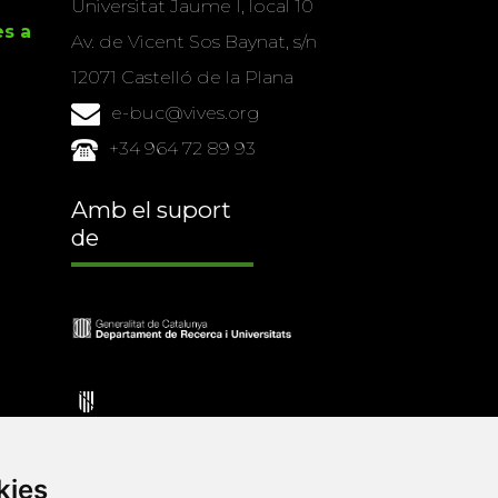
Universitat Jaume I, local 10
es a
Av. de Vicent Sos Baynat, s/n
12071 Castelló de la Plana
e-buc@vives.org
+34 964 72 89 93
Amb el suport
de
kies