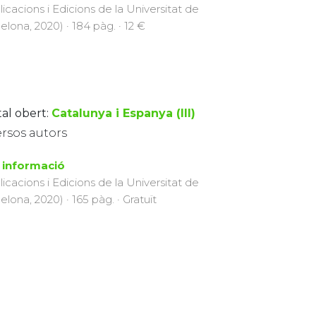
licacions i Edicions de la Universitat de
elona, 2020) · 184 pàg. · 12 €
tal obert:
Catalunya i Espanya (III)
ersos autors
 informació
licacions i Edicions de la Universitat de
elona, 2020) · 165 pàg. · Gratuït