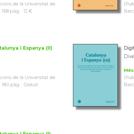
icions de la Universitat de
(Pub
 168 pàg. · 12 €
Barc
talunya i Espanya (II)
Digi
Div
Més
icions de la Universitat de
(Pub
 180 pàg. · Gratuït
Barc
talunya i Espanya (I)