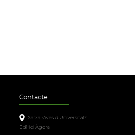
Contacte
Xarxa Vives d'Universitats
Edifici Àgora