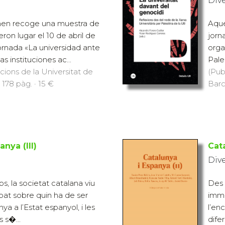
Div
men recoge una muestra de
Aque
eron lugar el 10 de abril de
jorn
jornada «La universidad ante
orga
as instituciones ac...
Pales
icions de la Universitat de
(Pub
 178 pàg. · 15 €
Barc
nya (III)
Cata
Div
, la societat catalana viu
Des 
at sobre quin ha de ser
imme
ya a l’Estat espanyol, i les
l’en
 s�...
dife