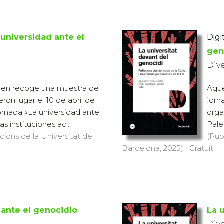
 universidad ante el
Digi
gen
Div
men recoge una muestra de
Aque
eron lugar el 10 de abril de
jorn
jornada «La universidad ante
orga
as instituciones ac...
Pales
icions de la Universitat de
(Pub
Barcelona, 2025) · Gratuït
 ante el genocidio
La 